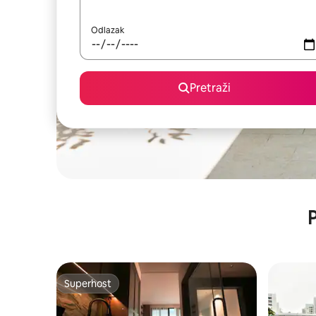
Odlazak
Pretraži
P
Superhost
Superhost