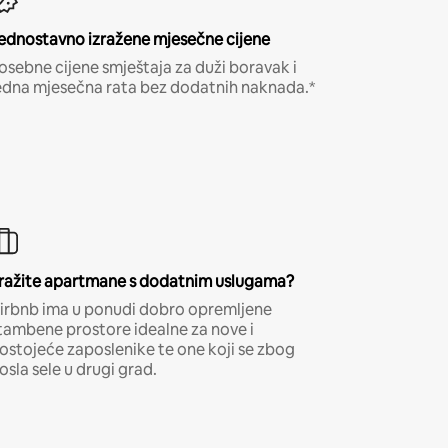
ednostavno izražene mjesečne cijene
osebne cijene smještaja za duži boravak i
edna mjesečna rata bez dodatnih naknada.*
ražite apartmane s dodatnim uslugama?
irbnb ima u ponudi dobro opremljene
tambene prostore idealne za nove i
ostojeće zaposlenike te one koji se zbog
osla sele u drugi grad.