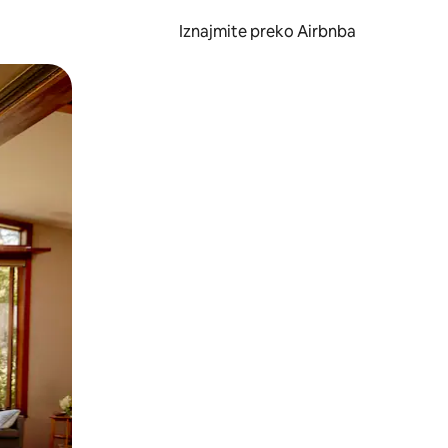
Iznajmite preko Airbnba
li prelaskom prstom po zaslonu.