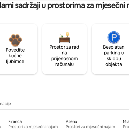
arni sadržaji u prostorima za mjesečni
Prostor za rad
Besplatan
Povedite
na
parking u
kućne
prijenosnom
sklopu
ljubimce
računalu
objekta
inacije
Firenca
Atena
Mi
m
Prostori za mjesečni najam
Prostori za mjesečni najam
Pro