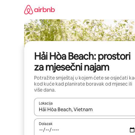
Prijeđi
na
sadržaj
Hải Hòa Beach: prostori
za mjesečni najam
Potražite smještaj u kojem ćete se osjećati k
kod kuće kad planirate boravak od mjesec ili
više dana.
Lokacija
Kada budu dostupni rezultati, moći ćete ih pregle
Dolazak