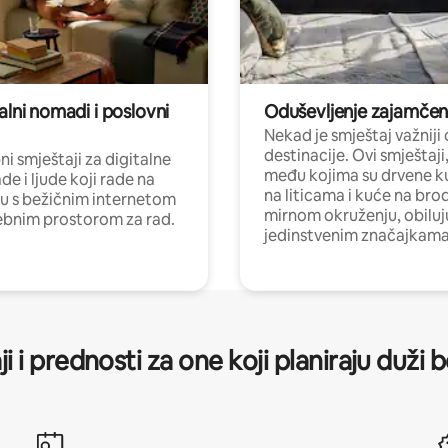
alni nomadi i poslovni
Oduševljenje zajamče
Nekad je smještaj važniji
destinacije. Ovi smještaji
i smještaji za digitalne
među kojima su drvene k
e i ljude koji rade na
na liticama i kuće na bro
nu s bežičnim internetom
mirnom okruženju, obiluj
ebnim prostorom za rad.
jedinstvenim značajkama
ji i prednosti za one koji planiraju duži 