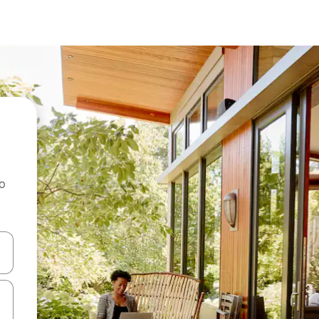
ao
dati koristeći se strelicama prema gore i prema dolje, kao i dodirom i