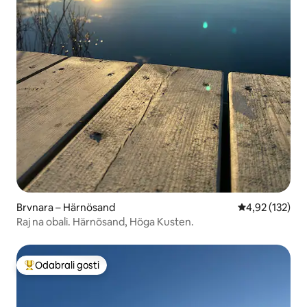
Brvnara – Härnösand
Prosječna ocjen
4,92 (132)
Raj na obali. Härnösand, Höga Kusten.
Odabrali gosti
Među najviše rangiranima s oznakom „Odabrali gosti”