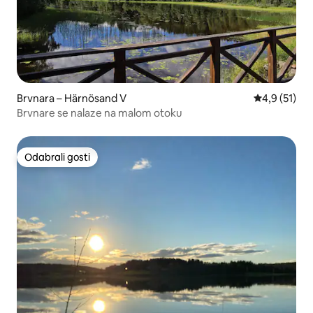
Brvnara – Härnösand V
Prosječna oc
4,9 (51)
Brvnare se nalaze na malom otoku
Odabrali gosti
Odabrali gosti