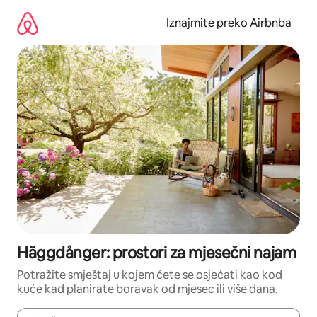
Prijeđi
na
Iznajmite preko Airbnba
sadržaj
Häggdånger: prostori za mjesečni najam
Potražite smještaj u kojem ćete se osjećati kao kod
kuće kad planirate boravak od mjesec ili više dana.