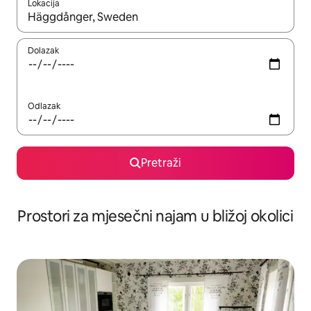
Lokacija
Kada budu dostupni rezultati, moći ćete ih pregledati koristeći
Dolazak
Odlazak
Pretraži
Prostori za mjesečni najam u bližoj okolici