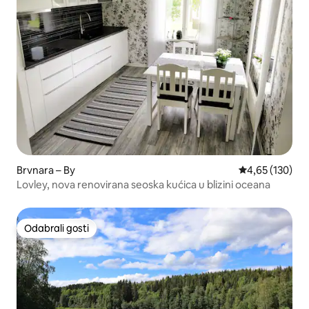
Brvnara – By
Prosječna ocjen
4,65 (130)
Lovley, nova renovirana seoska kućica u blizini oceana
Odabrali gosti
Odabrali gosti