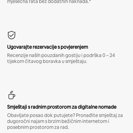
mjesečna rata bez dodatnih naknada.*
Ugovarajte rezervacije s povjerenjem
Recenzije naših pouzdanih gostiju i podrška 0 – 24
tijekom čitavog boravka u smještaju.
Smještaji s radnim prostorom za digitalne nomade
Obavljate posao dok putujete? Pronađite smještaj za
dugoročni najam s brzim bežičnim internetom i
posebnim prostorom za rad.