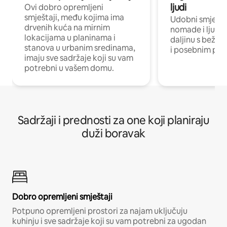
ljudi
Ovi dobro opremljeni
smještaji, među kojima ima
Udobni smještaj
drvenih kuća na mirnim
nomade i ljude 
lokacijama u planinama i
daljinu s bežič
stanova u urbanim sredinama,
i posebnim pro
imaju sve sadržaje koji su vam
potrebni u vašem domu.
Sadržaji i prednosti za one koji planiraju
duži boravak
Dobro opremljeni smještaji
Potpuno opremljeni prostori za najam uključuju
kuhinju i sve sadržaje koji su vam potrebni za ugodan