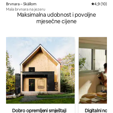
Brvnara – Skällom
Prosječna ocj
4,9 (10)
Mala brvnara na jezeru
Maksimalna udobnost i povoljne
mjesečne cijene
Dobro opremljeni smještaji
Digitalni noma