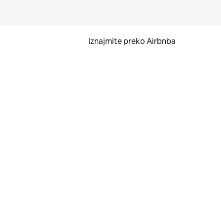
Iznajmite preko Airbnba
li prelaskom prstom po zaslonu.