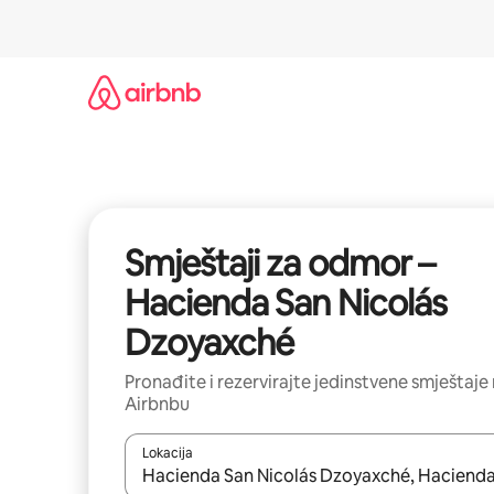
Prijeđi
na
sadržaj
Smještaji za odmor –
Hacienda San Nicolás
Dzoyaxché
Pronađite i rezervirajte jedinstvene smještaje
Airbnbu
Lokacija
Kada budu dostupni rezultati, moći ćete ih pregle