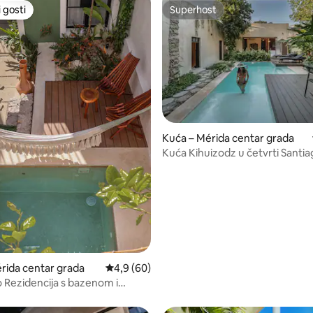
 gosti
Superhost
 gosti
Superhost
Kuća – Mérida centar grada
Kuća Kihuizodz u četvrti Santi
rida centar grada
Prosječna ocjena: 4,9/5, recenzija: 60
4,9 (60)
5, recenzija: 34
 Rezidencija s bazenom i
m terasom