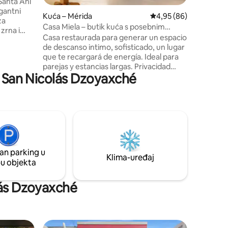
 Santa Ani
egantni
Kuća – Mérida
Prosječna ocjena: 4,95
4,95 (86)
za
Casa Miela – butik kuća s posebnim
 zrna i
dizajnom
Casa restaurada para generar un espacio
kako biste
de descanso intimo, sofisticado, un lugar
Izađite
que te recargará de energía. Ideal para
žunglom,
parejas y estancias largas. Privacidad
Monsterasa,
a San Nicolás Dzoyaxché
absoluta, alberca exclusiva. En una
olocasia
excelente ubicación, camina al parque de
sti vas
la plancha, restaurantes y paseo de
ina,
Montejo Cuenta con un vestíbulo, cocina
o bi vaš
/ comedor, terraza con piscina y
comedor, habitación con cama king size,
área de trabajo con internet de fibra
óptica, baño completo y regadera de
an parking u
exterior y 2 bicicletas
Klima-uređaj
pu objekta
lás Dzoyaxché