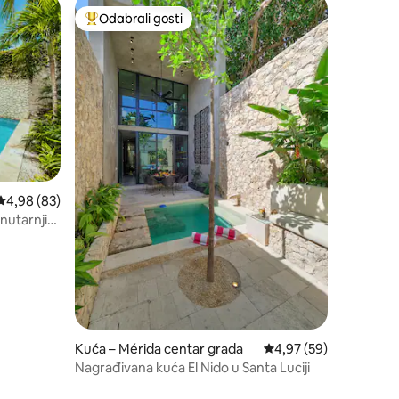
Odabrali gosti
nakom „Odabrali gosti”
Među najviše rangiranima s oznakom „Odabrali gosti”
Prosječna ocjena: 4,98/5, recenzija: 83
4,98 (83)
unutarnjim
Kuća – Mérida centar grada
Prosječna ocjena: 4,97
4,97 (59)
Nagrađivana kuća El Nido u Santa Luciji