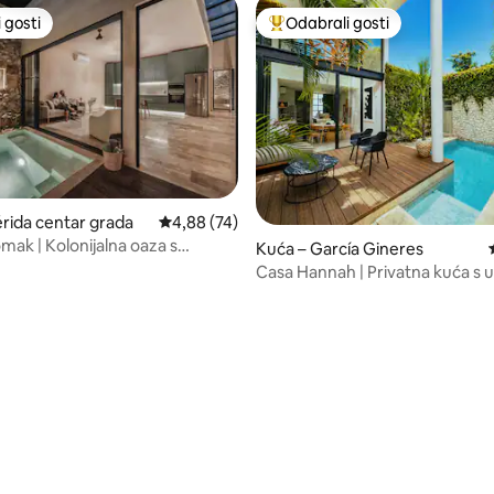
 gosti
Odabrali gosti
 gosti
Među najviše rangiranima s oz
5, recenzija: 70
rida centar grada
Prosječna ocjena: 4,88/5, recenzija: 74
4,88 (74)
mak | Kolonijalna oaza s
Kuća – García Gineres
m bazenom
Casa Hannah | Privatna kuća s 
i vanjskim prostorom