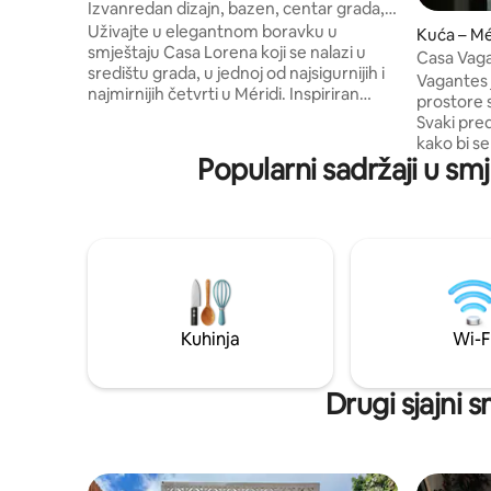
Izvanredan dizajn, bazen, centar grada, 2
kupaonice
Uživajte u elegantnom boravku u
Kuća – Mé
smještaju Casa Lorena koji se nalazi u
Casa Vag
središtu grada, u jednoj od najsigurnijih i
Refuge
Vagantes j
najmirnijih četvrti u Méridi. Inspiriran
prostore 
klasičnim načinom života na hacijendi,
Svaki pred
ovaj arhitektonski dragulj objedinjuje
kako bi s
dizajn, udobnost i spokoj. Finalist na
Popularni sadržaji u s
vremena i
dodjeli nagrada Architectural Digest
detaljima,
Design Awards 2022. za kategoriju
nam sunčan
Restauracija Potpuno opremljena kuhinja
još niste 
za kratke ili duže boravke, brzi Wi-Fi,
prozorima
odličan tlak vode, topla voda, kvalitetni
toplinu i
ručnici i posteljina, dodatni jastuci i još
kamenim 
mnogo toga. Osmišljeno kako bi vaš
stoljećima
boravak bio udoban, opuštajući i
znatiželjn
Kuhinja
Wi-F
bezbrižan.
sporog ri
Drugi sjajni