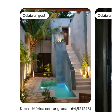
Odabrali gosti
Odabrali
Odabrali gosti
Odabrali
Kuća – Mérida centar grada
Prosječna ocjena: 4,92/5
4,92 (248)