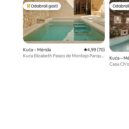
Odabrali gosti
Odabrali
Među najviše rangiranima s oznakom „Odabrali gosti”
Odabrali
Kuća – Mérida
Prosječna ocjena: 4,99/
4,99 (70)
Kuća Elizabeth Paseo de Montejo Parque
Kuća – Mé
La Plancha
Casa Ch'o
privatni