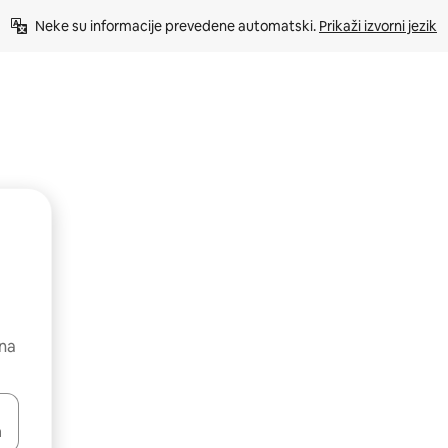
Neke su informacije prevedene automatski. 
Prikaži izvorni jezik
 na
dati koristeći se strelicama prema gore i prema dolje, kao i dodirom i