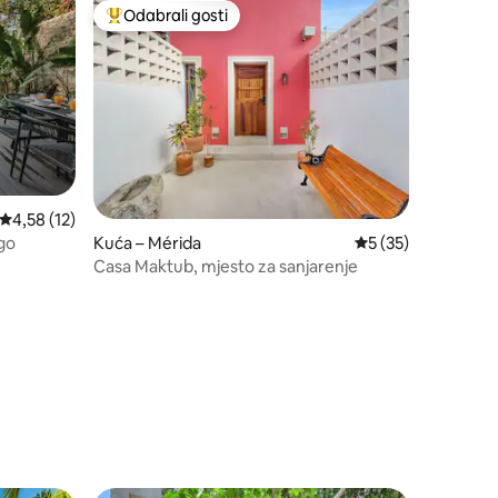
Odabrali gosti
Među najviše rangiranima s oznakom „Odabrali gosti”
Prosječna ocjena: 4,58/5, recenzija: 12
4,58 (12)
ago
Kuća – Mérida
Prosječna ocjena: 5
5 (35)
Casa Maktub, mjesto za sanjarenje