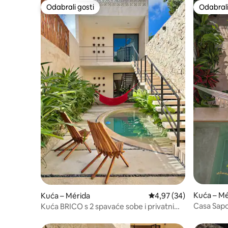
Odabrali gosti
Odabrali
Odabrali gosti
Odabrali
Kuća – Mé
Kuća – Mérida
Prosječna ocjena: 4,97/
4,97 (34)
Casa Sapo
Kuća BRICO s 2 spavaće sobe i privatnim
privatno
bazenom