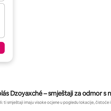
lás Dzoyaxché – smještaji za odmor s 
li: ti smještaji imaju visoke ocjene u pogledu lokacije, čistoće i