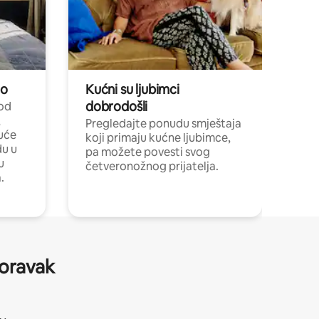
no
Kućni su ljubimci
dobrodošli
 od
,
Pregledajte ponudu smještaja
uće
koji primaju kućne ljubimce,
du u
pa možete povesti svog
u
četveronožnog prijatelja.
.
boravak