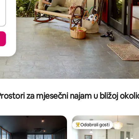
rostori za mjesečni najam u bližoj okoli
Odabrali gosti
Među najviše rangiranima s oz