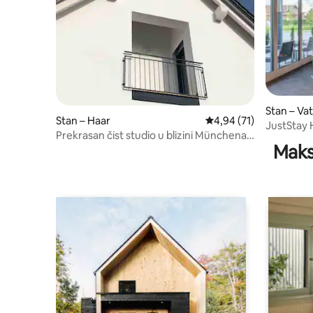
Stan – Va
Stan – Haar
Prosječna ocjena: 4,94/
4,94 (71)
JustStay 
Prekrasan čist studio u blizini Münchena
Studio
Maks
(Haar)