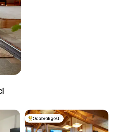
ci
Odabrali gosti
nakom „Odabrali gosti”
Među najviše rangiranima s oznakom „Odabrali gosti”