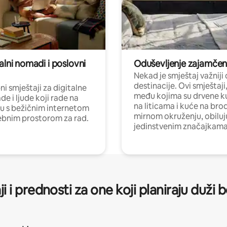
alni nomadi i poslovni
Oduševljenje zajamče
Nekad je smještaj važniji
destinacije. Ovi smještaji
i smještaji za digitalne
među kojima su drvene k
e i ljude koji rade na
na liticama i kuće na bro
nu s bežičnim internetom
mirnom okruženju, obiluj
ebnim prostorom za rad.
jedinstvenim značajkama
ji i prednosti za one koji planiraju duži 