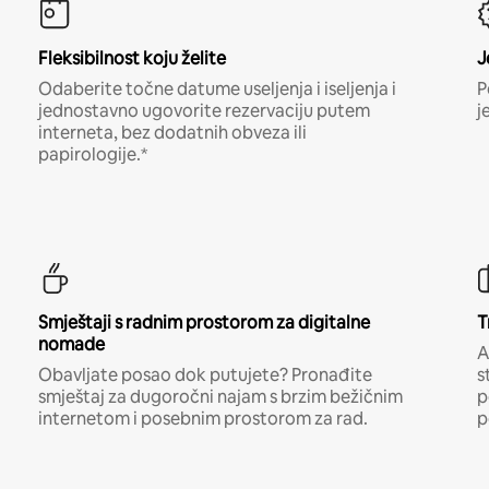
Fleksibilnost koju želite
J
Odaberite točne datume useljenja i iseljenja i
P
jednostavno ugovorite rezervaciju putem
j
interneta, bez dodatnih obveza ili
papirologije.*
Smještaji s radnim prostorom za digitalne
T
nomade
A
Obavljate posao dok putujete? Pronađite
s
smještaj za dugoročni najam s brzim bežičnim
p
internetom i posebnim prostorom za rad.
p