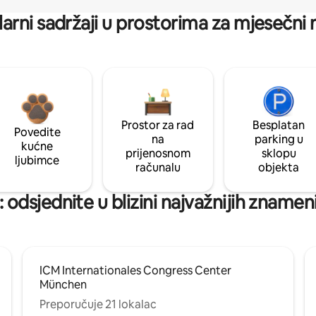
arni sadržaji u prostorima za mjesečni
Prostor za rad
Besplatan
Povedite
na
parking u
kućne
prijenosnom
sklopu
ljubimce
računalu
objekta
 odsjednite u blizini najvažnijih znamen
ICM Internationales Congress Center
München
Preporučuje 21 lokalac