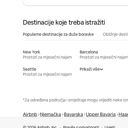
Destinacije koje treba istražiti
Popularne destinacije za duže boravke
Obližnje dest
New York
Barcelona
Prostori za mjesečni najam
Prostori za mjesečni naja
Seattle
Prikaži više
Prostori za mjesečni najam
*Za određena područja i smještaje mogu vrijediti neke iz
Airbnb
Njemačka
Bavarska
Upper Bavaria
Haa
© 2026 Airbnb, Inc.
Pravila o privatnosti
Uvjeti