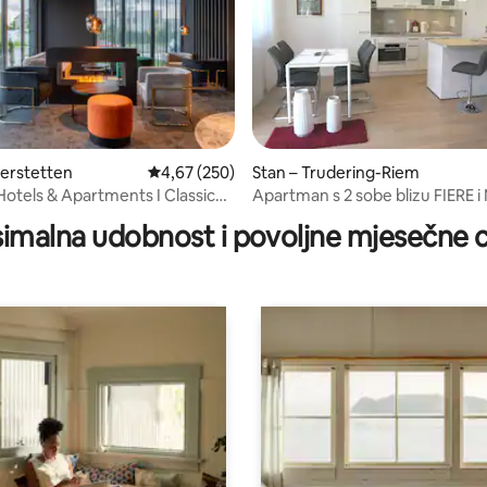
terstetten
Prosječna ocjena: 4,67/5, recenzija: 250
4,67 (250)
Stan – Trudering-Riem
5, recenzija: 71
Hotels & Apartments I Classic
Apartman s 2 sobe blizu FIERE 
mirno okruženje
imalna udobnost i povoljne mjesečne c