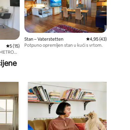
Stan – Vaterstetten
Prosječna ocjena: 4,95
4,95 (43)
Potpuno opremljen stan u kući s vrtom.
Prosječna ocjena: 5/5, recenzija: 15
5 (15)
i METROA,
ijene