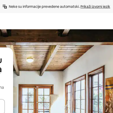
Neke su informacije prevedene automatski. 
Prikaži izvorni jezik
u
ạ
 na
dati koristeći se strelicama prema gore i prema dolje, kao i dodirom i