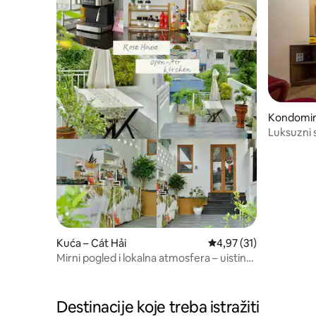
Kondomini
Luksuzni 
blizini lu
Kuća – Cát Hải
Prosječna ocjena: 4,97/
4,97 (31)
Mirni pogled i lokalna atmosfera – uistinu
topao boravak u Cát Bàu
Destinacije koje treba istražiti