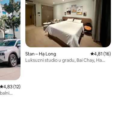
Stan – Hạ Long
Prosječna ocjena: 4,81
4,81 (16)
Luksuzni studio u gradu, Bai Chay, Ha
Long
Prosječna ocjena: 4,83/5, recenzija: 12
4,83 (12)
balni