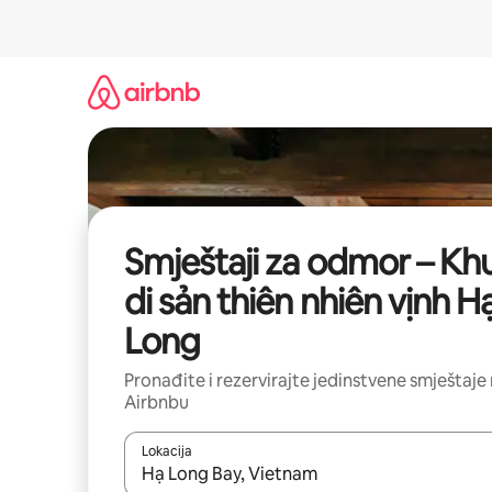
Prijeđi
na
sadržaj
Smještaji za odmor – Kh
di sản thiên nhiên vịnh H
Long
Pronađite i rezervirajte jedinstvene smještaje
Airbnbu
Lokacija
Kada budu dostupni rezultati, moći ćete ih pregle