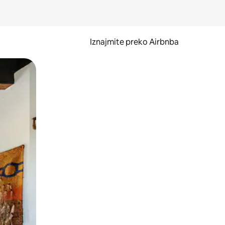
Iznajmite preko Airbnba
li prelaskom prstom po zaslonu.