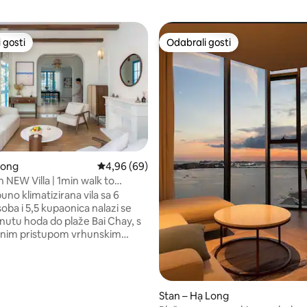
 gosti
Odabrali gosti
 gosti
Odabrali gosti
Long
Prosječna ocjena: 4,96/5, recenzija: 69
4,96 (69)
 NEW Villa | 1min walk to
nt
no klimatizirana vila sa 6
oba i 5,5 kupaonica nalazi se
nutu hoda do plaže Bai Chay, s
vnim pristupom vrhunskim
im mjestima (Halong
onal Cruise Port, Sunworld
omplex, Ha Long Night
st
Stan – Hạ Long
, recenzija: 112
ilnim postavkama spavanja za