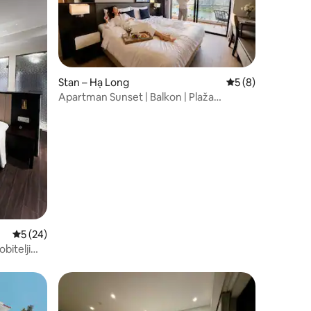
Stan – Hạ Long
Prosječna ocjena: 
5 (8)
Apartman Sunset | Balkon | Plaža
udaljena 1 minutu | Kada
Prosječna ocjena: 5/5, recenzija: 24
5 (24)
bitelji