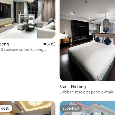
5/5, recenzija: 7
 Long
Prosječna ocjena: 5/5, recenzija: 15
5 (15)
o 3 spavaće sobe/HaLong
pogled/Centar/1 min do plaže
Stan – Hạ Long
Udoban studio za parove/male o
sapphire s2
 gosti
Superhost
 gosti
Superhost