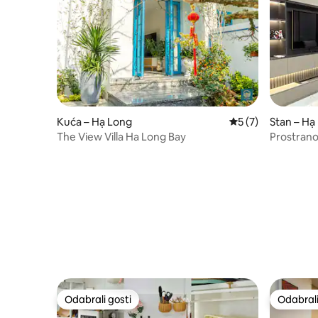
Kuća – Hạ Long
Prosječna ocjena: 
5 (7)
Stan – Hạ
The View Villa Ha Long Bay
Prostran
Predivan 
Odabrali gosti
Odabrali
Odabrali gosti
Odabrali