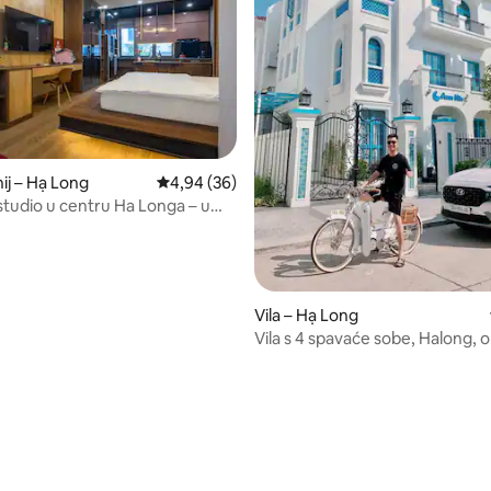
j – Hạ Long
Prosječna ocjena: 4,94/5, recenzija: 36
4,94 (36)
studio u centru Ha Longa – u
ke Ha Long
Vila – Hạ Long
Vila s 4 spavaće sobe, Halong, o
privatni bazen
5, recenzija: 31