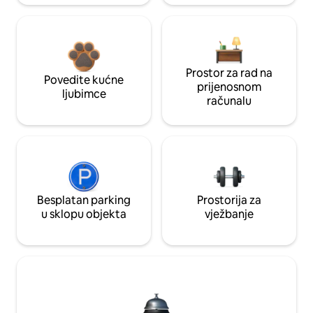
Prostor za rad na
Povedite kućne
prijenosnom
ljubimce
računalu
Besplatan parking
Prostorija za
u sklopu objekta
vježbanje