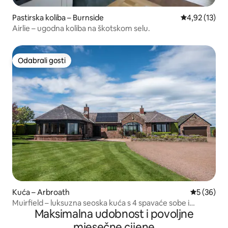
Pastirska koliba – Burnside
Prosječna ocje
4,92 (13)
Airlie – ugodna koliba na škotskom selu.
Odabrali gosti
Odabrali gosti
Kuća – Arbroath
Prosječna o
5 (36)
Muirfield – luksuzna seoska kuća s 4 spavaće sobe i
Maksimalna udobnost i povoljne
masažnom kadom
mjesečne cijene