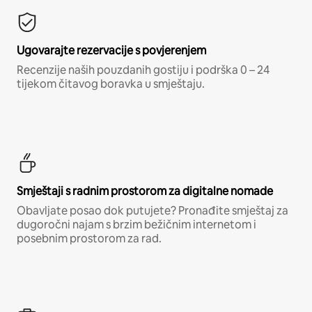
Ugovarajte rezervacije s povjerenjem
Recenzije naših pouzdanih gostiju i podrška 0 – 24
tijekom čitavog boravka u smještaju.
Smještaji s radnim prostorom za digitalne nomade
Obavljate posao dok putujete? Pronađite smještaj za
dugoročni najam s brzim bežičnim internetom i
posebnim prostorom za rad.