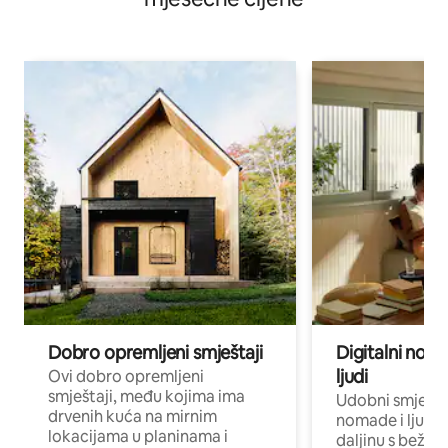
Dobro opremljeni smještaji
Digitalni noma
ljudi
Ovi dobro opremljeni
smještaji, među kojima ima
Udobni smještaj
drvenih kuća na mirnim
nomade i ljude 
lokacijama u planinama i
daljinu s bežič