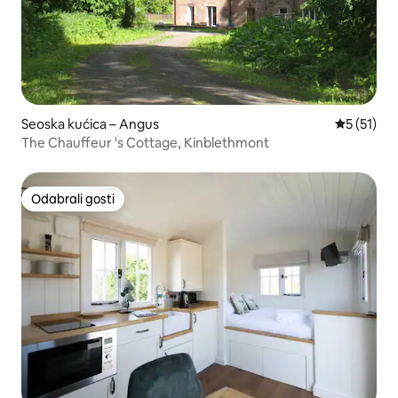
Seoska kućica – Angus
Prosječna 
5 (51)
The Chauffeur 's Cottage, Kinblethmont
Odabrali gosti
Odabrali gosti