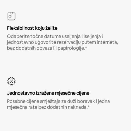
Fleksibilnost koju želite
Odaberite točne datume useljenja i iseljenja i
jednostavno ugovorite rezervaciju putem interneta,
bez dodatnih obveza ili papirologije.*
Jednostavno izražene mjesečne cijene
Posebne cijene smještaja za duži boravak i jedna
mjesečna rata bez dodatnih naknada.*