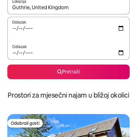
Lokacija
Kada budu dostupni rezultati, moći ćete ih pregledati koristeći
Dolazak
Odlazak
Pretraži
Prostori za mjesečni najam u bližoj okolici
Odabrali gosti
Odabrali gosti