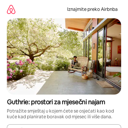
Prijeđi
na
Iznajmite preko Airbnba
sadržaj
Guthrie: prostori za mjesečni najam
Potražite smještaj u kojem ćete se osjećati kao kod
kuće kad planirate boravak od mjesec ili više dana.