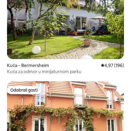
Kuća – Bermersheim
Prosječna ocjen
4,97 (196)
Kuća za odmor u minijaturnom parku
Odabrali gosti
Odabrali gosti