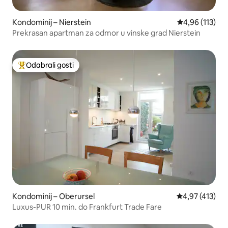
Kondominij – Nierstein
Prosječna ocjen
4,96 (113)
Prekrasan apartman za odmor u vinske grad Nierstein
Odabrali gosti
Među najviše rangiranima s oznakom „Odabrali gosti”
Kondominij – Oberursel
Prosječna ocjen
4,97 (413)
Luxus-PUR 10 min. do Frankfurt Trade Fare