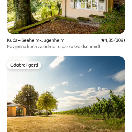
Kuća – Seeheim-Jugenheim
Prosječna ocjen
4,85 (309)
Povijesna kuća za odmor u parku Goldschmidt
Odabrali gosti
Odabrali gosti