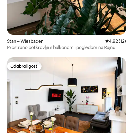
Stan – Wiesbaden
Prosječna ocje
4,92 (12)
Prostrano potkrovlje s balkonom i pogledom na Rajnu
Odabrali gosti
Odabrali gosti