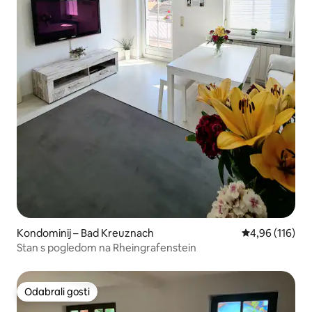
Kondominij – Bad Kreuznach
Prosječna ocjen
4,96 (116)
Stan s pogledom na Rheingrafenstein
Odabrali gosti
Odabrali gosti