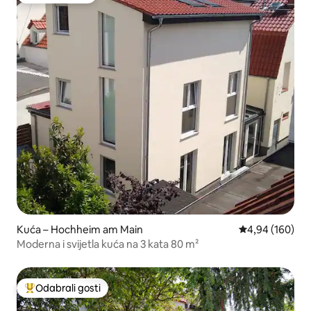
Kuća – Hochheim am Main
Prosječna ocjen
4,94 (160)
Moderna i svijetla kuća na 3 kata 80 m²
Odabrali gosti
Među najviše rangiranima s oznakom „Odabrali gosti”