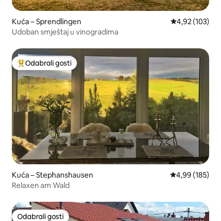
Kuća – Sprendlingen
Prosječna ocjen
4,92 (103)
Udoban smještaj u vinogradima
Odabrali gosti
Među najviše rangiranima s oznakom „Odabrali gosti”
Kuća – Stephanshausen
Prosječna ocjen
4,99 (185)
Relaxen am Wald
Odabrali gosti
Odabrali gosti