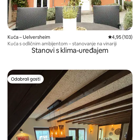
Kuća – Uelversheim
Prosječna ocjen
4,95 (103)
Kuća s odličnim ambijentom – stanovanje na vinariji
Stanovi s klima-uređajem
Odabrali gosti
Odabrali gosti