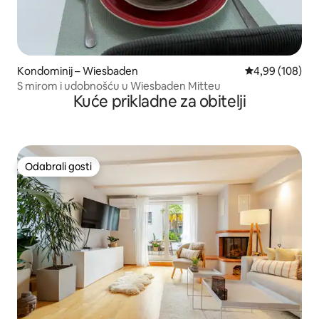
Kondominij – Wiesbaden
Prosječna ocjen
4,99 (108)
S mirom i udobnošću u Wiesbaden Mitteu
Kuće prikladne za obitelji
Odabrali gosti
Odabrali gosti