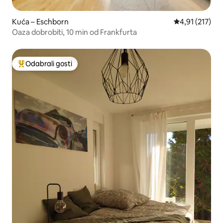
Kuća – Eschborn
Prosječna ocje
4,91 (217)
Oaza dobrobiti, 10 min od Frankfurta
Odabrali gosti
Među najviše rangiranima s oznakom „Odabrali gosti”