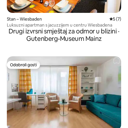
Stan – Wiesbaden
Prosječna
5 (7)
Luksuzni apartman s jacuzzijem u centru Wiesbadena
Drugi izvrsni smještaj za odmor u blizini ·
Gutenberg-Museum Mainz
Odabrali gosti
Odabrali gosti