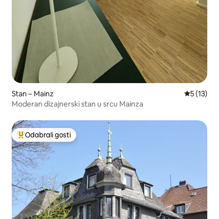
Stan – Mainz
Prosječna 
5 (13)
Moderan dizajnerski stan u srcu Mainza
Odabrali gosti
Među najviše rangiranima s oznakom „Odabrali gosti”