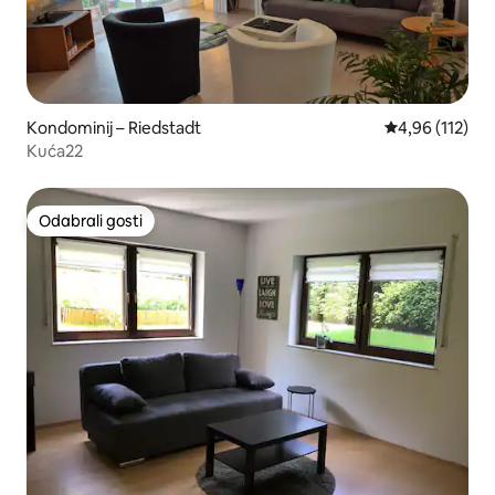
Kondominij – Riedstadt
Prosječna ocjen
4,96 (112)
Kuća22
Odabrali gosti
Odabrali gosti