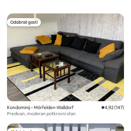
Odabrali gosti
Odabrali gosti
Kondominij – Mörfelden-Walldorf
Prosječna ocjen
4,92 (147)
Predivan, moderan potkrovni stan