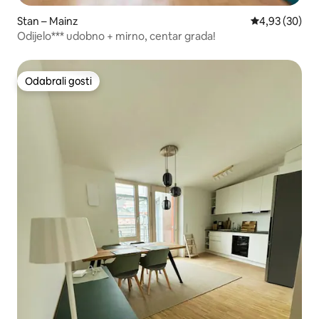
Stan – Mainz
Prosječna ocje
4,93 (30)
Odijelo*** udobno + mirno, centar grada!
Odabrali gosti
Odabrali gosti