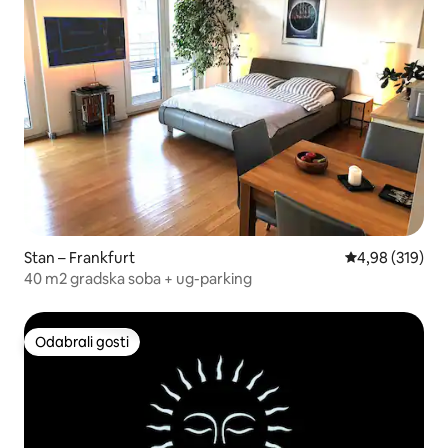
Stan – Frankfurt
Prosječna ocjen
4,98 (319)
40 m2 gradska soba + ug-parking
Odabrali gosti
Odabrali gosti