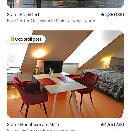
Stan – Frankfurt
Prosječna ocjen
4,85 (188)
Fair Center Galluswarte Main railway station
Odabrali gosti
Među najviše rangiranima s oznakom „Odabrali gosti”
Stan – Hochheim am Main
Prosječna ocjen
4,96 (233)
Stan u bivšem podrumu šampanjca