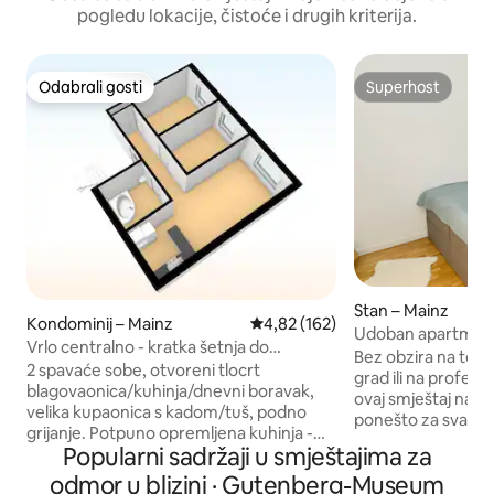
pogledu lokacije, čistoće i drugih kriterija.
Odabrali gosti
Superhost
Odabrali gosti
Superhost
Stan – Mainz
Kondominij – Mainz
Prosječna ocjena: 4,82/5, recenz
4,82 (162)
Udoban apartman
Vrlo centralno - kratka šetnja do
Bez obzira na to ra
željezničke stanice
2 spavaće sobe, otvoreni tlocrt
grad ili na profes
blagovaonica/kuhinja/dnevni boravak,
ovaj smještaj na mi
velika kupaonica s kadom/tuš, podno
ponešto za svakoga Jedva da mo
grijanje. Potpuno opremljena kuhinja -
živjeti centralnije
Popularni sadržaji u smještajima za
perilica/sušilica. Pješačka udaljenost do
nadohvat ruke, a s
glavne željezničke stanice (3 bloka), sve
odmor u blizini · Gutenberg-Museum
impozantnom kate