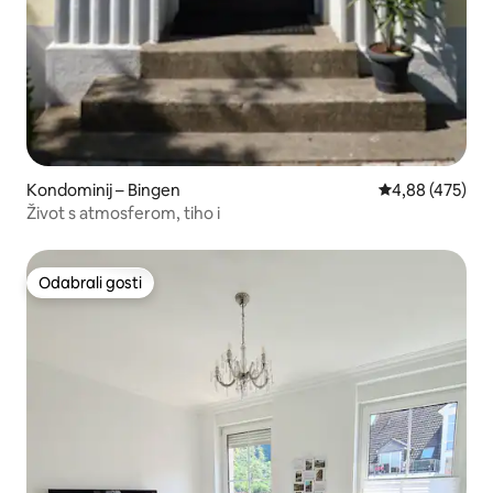
Kondominij – Bingen
Prosječna ocjen
4,88 (475)
Život s atmosferom, tiho i
Odabrali gosti
Odabrali gosti