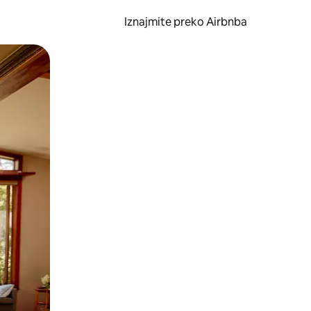
Iznajmite preko Airbnba
li prelaskom prstom po zaslonu.