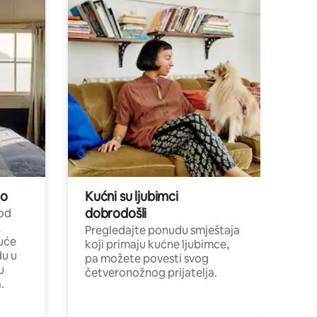
no
Kućni su ljubimci
dobrodošli
 od
,
Pregledajte ponudu smještaja
uće
koji primaju kućne ljubimce,
du u
pa možete povesti svog
u
četveronožnog prijatelja.
.