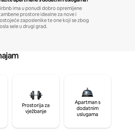
irbnb ima u ponudi dobro opremljene
tambene prostore idealne za nove i
ostojeće zaposlenike te one koji se zbog
osla sele u drugi grad.
 najam
Apartman s
Prostorija za
dodatnim
vježbanje
uslugama