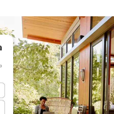
a
ao
dati koristeći se strelicama prema gore i prema dolje, kao i dodirom i