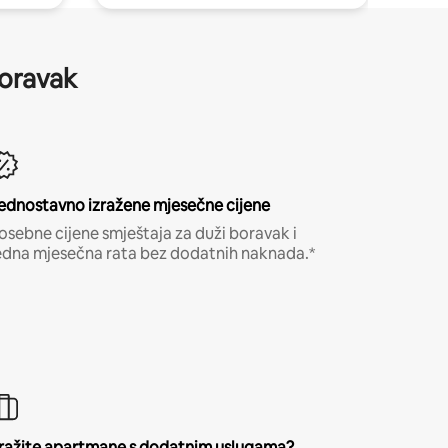
boravak
ednostavno izražene mjesečne cijene
osebne cijene smještaja za duži boravak i
edna mjesečna rata bez dodatnih naknada.*
ražite apartmane s dodatnim uslugama?