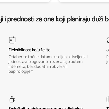
ji i prednosti za one koji planiraju duži 
Fleksibilnost koju želite
J
Odaberite točne datume useljenja i iseljenja i
P
jednostavno ugovorite rezervaciju putem
j
interneta, bez dodatnih obveza ili
papirologije.*
Smještaji s radnim prostorom za digitalne
T