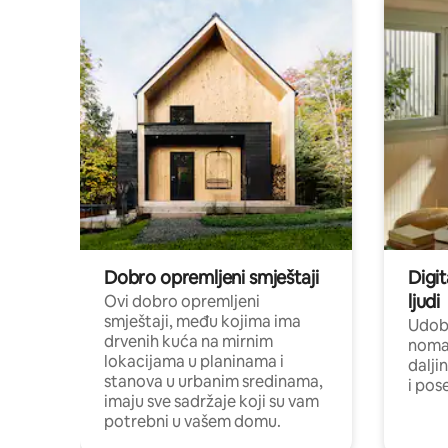
Dobro opremljeni smještaji
Digit
ljudi
Ovi dobro opremljeni
smještaji, među kojima ima
Udobn
drvenih kuća na mirnim
nomad
lokacijama u planinama i
dalji
stanova u urbanim sredinama,
i pos
imaju sve sadržaje koji su vam
potrebni u vašem domu.