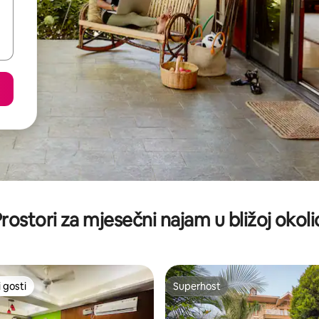
rostori za mjesečni najam u bližoj okoli
 gosti
Superhost
 gosti
Superhost