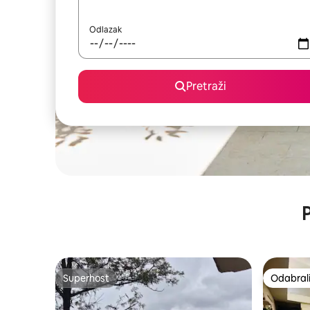
Odlazak
Pretraži
P
Superhost
Odabrali
Superhost
Odabrali