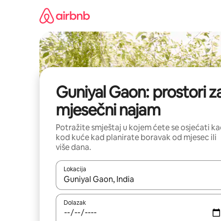
Prijeđi
na
sadržaj
Guniyal Gaon: prostori z
mjesečni najam
Potražite smještaj u kojem ćete se osjećati k
kod kuće kad planirate boravak od mjesec ili
više dana.
Lokacija
Kada budu dostupni rezultati, moći ćete ih pregle
Dolazak