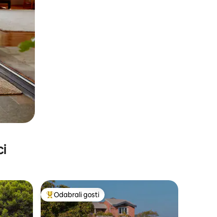
ci
Odabrali gosti
Među najviše rangiranima s oznakom „Odabrali gosti”