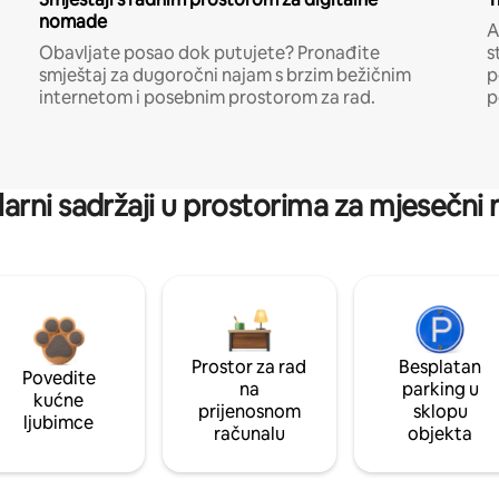
nomade
A
Obavljate posao dok putujete? Pronađite
s
smještaj za dugoročni najam s brzim bežičnim
p
internetom i posebnim prostorom za rad.
p
arni sadržaji u prostorima za mjesečni
Prostor za rad
Besplatan
Povedite
na
parking u
kućne
prijenosnom
sklopu
ljubimce
računalu
objekta