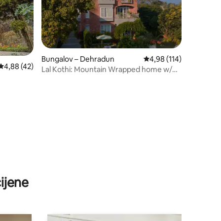
Bungalov – Dehradun
Prosječna ocjena: 4,98/
4,98 (114)
Prosječna ocjena: 4,88/5, recenzija: 42
4,88 (42)
Lal Kothi: Mountain Wrapped home w/
Awadhi Cuisine
ijene