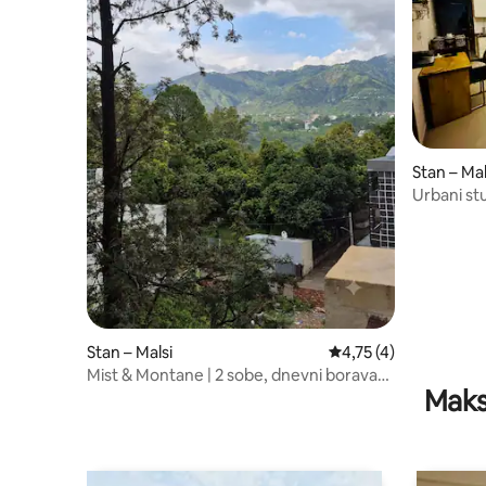
Stan – Mal
Urbani st
ponudi ag
Stan – Malsi
Prosječna ocjena: 4,7
4,75 (4)
Mist & Montane | 2 sobe, dnevni boravak i
Maks
kuhinja, pogled na brda Mussoorie