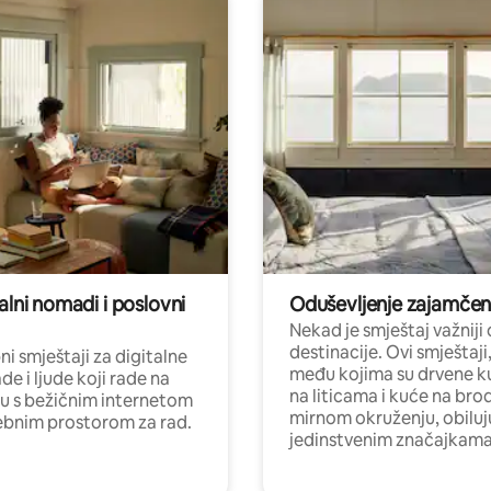
alni nomadi i poslovni
Oduševljenje zajamče
Nekad je smještaj važniji
destinacije. Ovi smještaji
i smještaji za digitalne
među kojima su drvene k
e i ljude koji rade na
na liticama i kuće na bro
nu s bežičnim internetom
mirnom okruženju, obiluj
ebnim prostorom za rad.
jedinstvenim značajkama