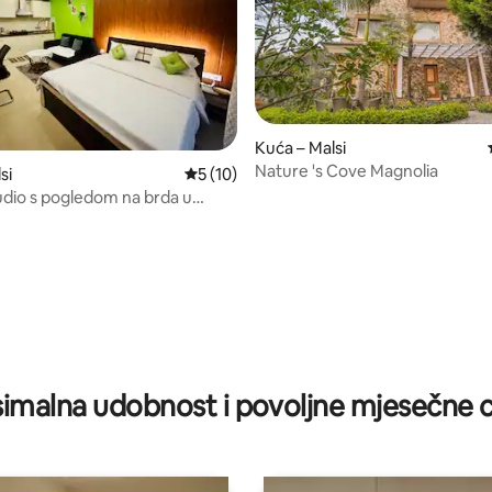
Kuća – Malsi
Nature 's Cove Magnolia
si
Prosječna ocjena: 5/5, recenzija: 10
5 (10)
udio s pogledom na brda u
encije Jwalpa Retreat.
5/5, recenzija: 4
imalna udobnost i povoljne mjesečne c