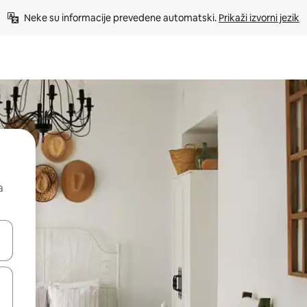
Neke su informacije prevedene automatski. 
Prikaži izvorni jezik
a
dati koristeći se strelicama prema gore i prema dolje, kao i dodirom i