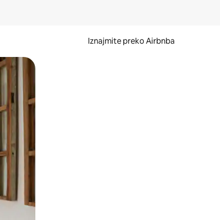
Iznajmite preko Airbnba
li prelaskom prstom po zaslonu.