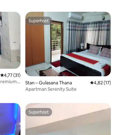
Superhost
Superhost
Prosječna ocjena: 4,77/5, recenzija: 31
4,77 (31)
Premium
Stan – Gulasana Thana
Prosječna ocjena: 4,82
4,82 (17)
Apartman Serenity Suite
Superhost
Superhost