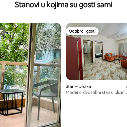
Stanovi u kojima su gosti sami
st
Odabrali gosti
st
Odabrali gosti
Stan – Dhaka
5/5, recenzija: 3
Moderni dvosobni stan u blizini
luke (Airbnb Superhost)