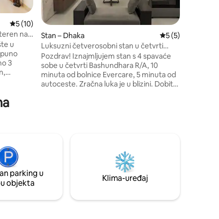
apartman uključuje bespla
parkirali
Prosječna ocjena: 5/5, recenzija: 10
5 (10)
24. Jedna
teren na
Stan – Dhaka
Prosječna ocjena: 
5 (5)
teren za 
šte u
prebivali
Luksuzni četverosobni stan u četvrti
hoda od s
Bashundhara R/A
Pozdrav! Iznajmljujem stan s 4 spavaće
mo 3
što su de
sobe u četvrti Bashundhara R/A, 10
n,
tijekom 
minuta od bolnice Evercare, 5 minuta od
ulshan, a
autoceste. Zračna luka je u blizini. Dobit
vajte u tri
ćete i – Besplatno čišćenje svaki dan
ma
 kuhinji,
(kupaonica, pod, namještaj) - besplatan
nevnom
parking – Ulaz 24 sata dnevno (dizalo se
kon na
zatvara u 12 sati) Slobodno pokucajte
ni prostor
ako, – Imate li kakvih pitanja? – Želim
idhara
snimiti videozapis stana – Želim popust –
a.
Potrebno je više stanova Prije ugovaranja
i uživajte
rezervacije pročitajte cijeli opis i
iju!
smjernice. Zahvaljuje vam Namješteni
an parking u
apartmani Nirvana
Klima-uređaj
pu objekta