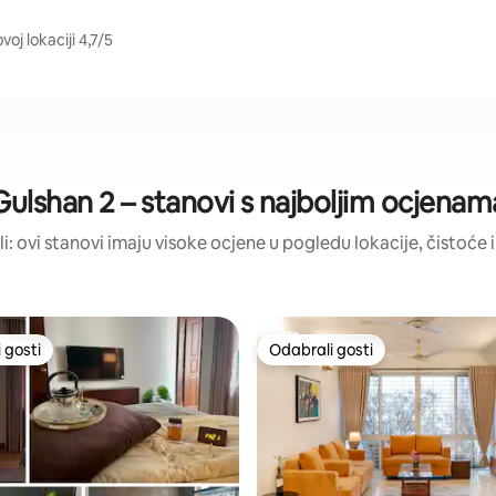
oj lokaciji 4,7/5
Gulshan 2 – stanovi s najboljim ocjenam
ili: ovi stanovi imaju visoke ocjene u pogledu lokacije, čistoće i 
 gosti
Odabrali gosti
 gosti
Odabrali gosti