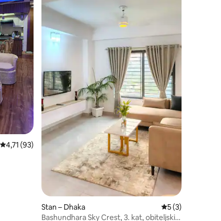
Prosječna ocjena: 4,71/5, recenzija: 93
4,71 (93)
Stan – Dhaka
Prosječna ocjena: 
5 (3)
Bashundhara Sky Crest, 3. kat, obiteljski