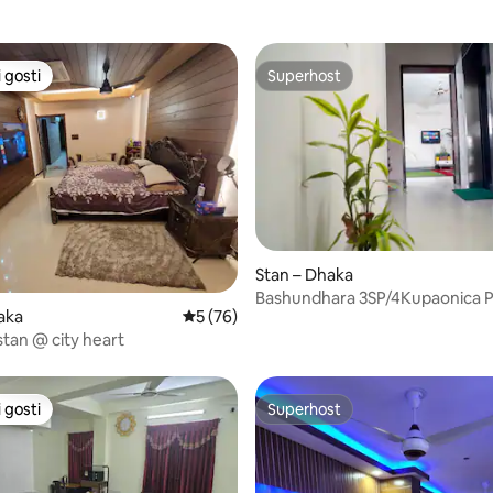
 gosti
Superhost
 gosti
Superhost
Stan – Dhaka
Bashundhara 3SP/4Kupaonica 
5/5, recenzija: 3
aka
Prosječna ocjena: 5/5, recenzija: 76
5 (76)
stan 3Ac,blizu zračne luke
stan @ city heart
 gosti
Superhost
 gosti
Superhost