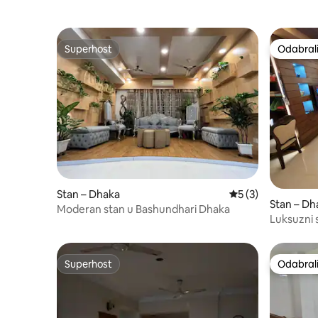
Superhost
Odabrali
Superhost
Odabrali
Stan – Dhaka
Prosječna ocjena: 
5 (3)
Stan – Dh
Moderan stan u Bashundhari Dhaka
Luksuzni 
Superhost
Odabrali
Superhost
Odabrali