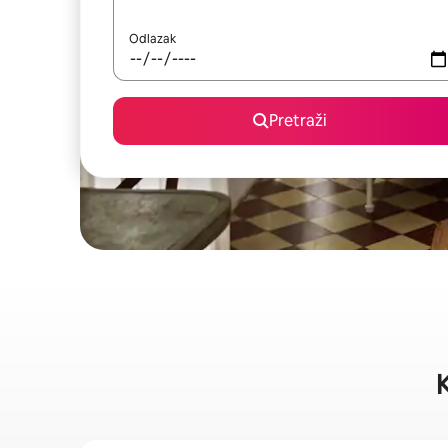
Odlazak
Pretraži
K