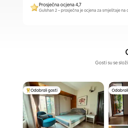
Prosječna ocjena 4,7
Gulshan 2 – prosječna je ocjena za smještaje na ov
Gosti su se slož
Odabrali gosti
Odabrali
Među najviše rangiranima s oznakom „Odabrali gosti”
Odabrali