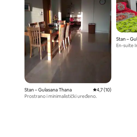
Stan – Gu
En-suite 
Stan – Gulasana Thana
Prosječna ocjena: 4,7
4,7 (10)
Prostrano i minimalistički uređeno.