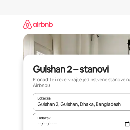
Prijeđi
na
sadržaj
Gulshan 2 – stanovi
Pronađite i rezervirajte jedinstvene stanove n
Airbnbu
Lokacija
Kada budu dostupni rezultati, moći ćete ih pregle
Dolazak