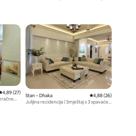
apartman s 3 spavaće sobe
Prosječna ocjena: 4,89/5, recenzija: 27
4,89 (27)
Stan – Dhaka
Prosječna ocjena: 4,88
4,88 (26)
 zračne
Julijina rezidencija | Smještaj s 3 spavaće
sobe