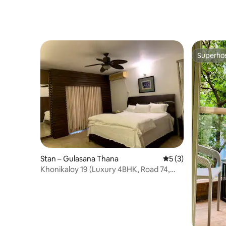
Superho
Superho
Stan – Gulasana Thana
Prosječna ocjena: 
5 (3)
Khonikaloy 19 (Luxury 4BHK, Road 74,
Gulshan-2)