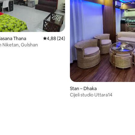
lasana Thana
Prosječna ocjena: 4,88/5, recenzija: 24
4,88 (24)
In Niketan, Gulshan
/5, recenzija: 10
Stan – Dhaka
Cijeli studio Uttara14