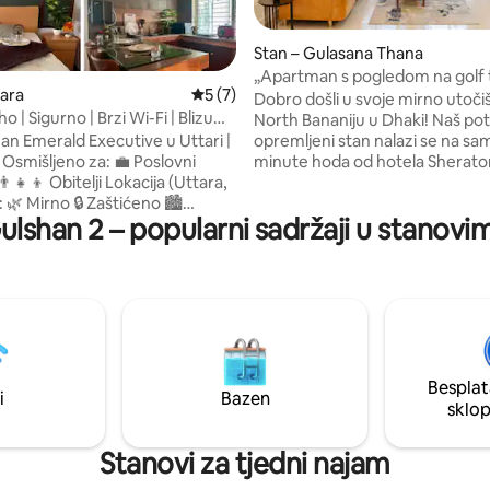
Stan – Gulasana Thana
„Apartman s pogledom na golf 
5, recenzija: 36
tara
Prosječna ocjena: 5/5, recenzija: 7
5 (7)
12. katu u Bananiju”
Dobro došli u svoje mirno utoči
ho | Sigurno | Brzi Wi-Fi | Blizu
North Bananiju u Dhaki! Naš potpuno
ke
opremljeni stan nalazi se na sa
n Emerald Executive u Uttari |
minute hoda od hotela Sherato
i
supermarketa Banani i četvrti G
 Obitelji Lokacija (Uttara,
može primiti do šest gostiju. Uži
🏙️
ulshan 2 – popularni sadržaji u stanovi
udobne spavaće sobe, modernoj
etvrt Ograđena 🚪 zajednica
blagovaonici i opuštajućem d
 Prikladno za obitelji ✈️ U blizini
boravku. Izađite na privatni bal
 U blizini MRT-a Sadržaji u
svjež zrak ili iskoristite mini rad
za produktivnost. Gulshan i Bar
centri 🌳 Parkovi 🏥 Bolnice i
također su vrlo blizu našeg stan
Rezervirajte smještaj već danas 
ne zračne luke 🚉 15 minuta
u predivnom odmoru u Banan
ičkog kolodvora u zračnoj luci
Besplat
 od podzemne željeznice Uttara
i
Bazen
sklo
Stanovi za tjedni najam