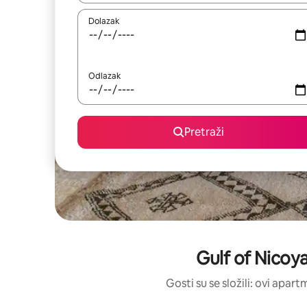
Dolazak
Odlazak
Pretraži
Gulf of Nicoy
Gosti su se složili: ovi apar