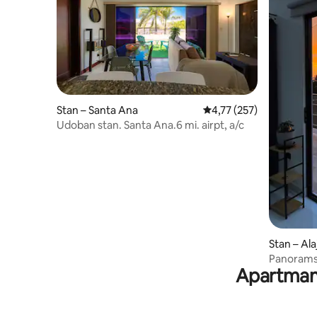
Stan – Santa Ana
Prosječna ocjena: 4,77/5
4,77 (257)
Udoban stan. Santa Ana.6 mi. airpt, a/c
Stan – Ala
Panoramsk
Apartmani 
Potpuna 