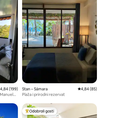
rosječna ocjena: 4,84/5, recenzija: 199
4,84 (199)
Stan – Sámara
Prosječna ocjena: 4,84
4,84 (85)
 Manuel
Plaža i prirodni rezervat
Odabrali gosti
nakom „Odabrali gosti”
Među najviše rangiranima s oznakom „Odabrali gosti”