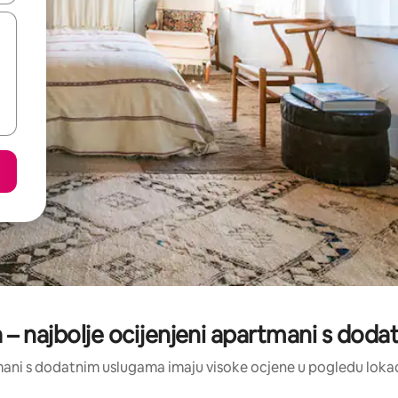
a – najbolje ocijenjeni apartmani s dod
tmani s dodatnim uslugama imaju visoke ocjene u pogledu lokacij