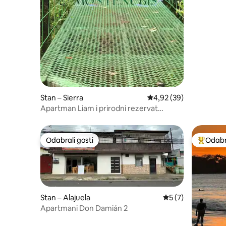
Stan – Sierra
Prosječna ocjena: 4,92/
4,92 (39)
Apartman Liam i prirodni rezervat
Montenubis
Odabrali gosti
Odabra
Odabrali gosti
Među naj
Stan – Alajuela
Prosječna ocjena: 
5 (7)
Apartmani Don Damián 2