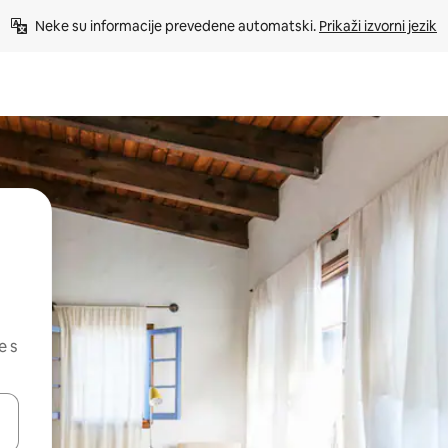
Neke su informacije prevedene automatski. 
Prikaži izvorni jezik
e s
dati koristeći se strelicama prema gore i prema dolje, kao i dodirom i