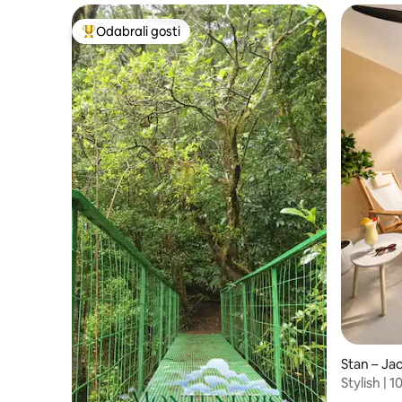
Odabrali gosti
Među najviše rangiranima s oznakom „Odabrali gosti”
Stan – Ja
Stylish | 1
WiFi