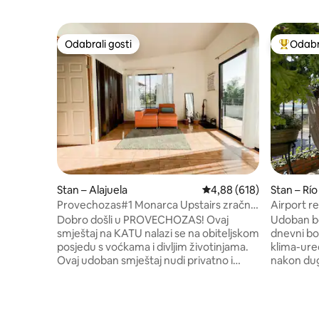
Odabrali gosti
Odabra
Odabrali gosti
Među naj
Stan – Alajuela
Prosječna ocjena: 4,88/5
4,88 (618)
Stan – Rí
Provechozas#1 Monarca Upstairs zračna
Airport r
luka SJO
doručkom,
Dobro došli u PROVECHOZAS! Ovaj
Udoban borav
opremljeno
smještaj na KATU nalazi se na obiteljskom
dnevni bo
posjedu s voćkama i divljim životinjama.
klima-uređ
Ovaj udoban smještaj nudi privatno i
nakon dug
centralno mjesto za odmor i oporavak,
privatno,
zbog čega je savršen za planiranje vaše
opremljen 
sljedeće pustolovine ili opuštanje prije
polupriva
leta. ⚠️Iz sportskog centra može se
bazenima č