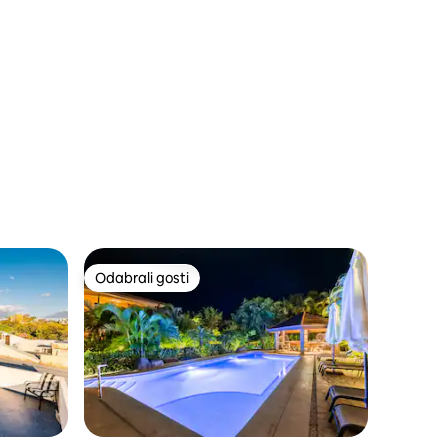
Odabrali gosti
Odabrali gosti