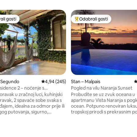
li gosti
Odabrali gosti
više rangiranima s oznakom „Odabrali gosti”
Među najviše rangiranima s oz
, recenzija: 618
o Segundo
Prosječna ocjena: 4,94/5, recenzija: 245
4,94 (245)
Stan – Malpais
P
esidence 2 – noćenje s
Pogled na vilu Naranja Sunset
 klima-uređaj, potpuno
ak u zračnoj luci, kuhinjski
Probudite se uz zvuk oceana u
, roštilj
ravak, 2 spavaće sobe svaka s
apartmanu Vista Naranja s pog
ajem, idealna za odmor prije ili
ocean. Potpuno renoviran luksu
og putovanja, sigurno,
tropskoj prirodi s prekrasnim 
 TV, topla voda, potpuno
na plažu Playa Carmen. 1000 m od
novi stan, roštilj, 2 minute do
glavnog raskrižja Mal País – Play
tnog plaćenog kluba s
Carmen. Dvije elegantne spav
iste izvorske vode, u blizini
(bračni krevet i francuski ležaj)