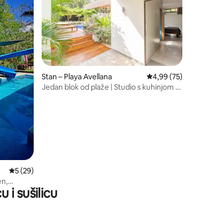
Stan – Playa Avellana
Prosječna ocjena: 4,99
4,99 (75)
Jedan blok od plaže | Studio s kuhinjom u
Avellanasu
Prosječna ocjena: 5/5, recenzija: 29
5 (29)
en,
 i sušilicu