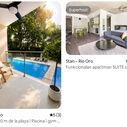
Superhost
Superhost
Stan – Río Oro
Funkcionalan apartman SUITE s
prostranom privatnom teraso
co
Prosječna ocjena: 5/5, recenzija: 3
5 (3)
00 m de la playa | Piscina | gym |