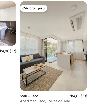
Odabrali gosti
Odabrali gosti
Prosječna ocjena: 4,88/5, recenzija: 32
4,88 (32)
m.
Stan – Jaco
Prosječna ocjena: 4,85
4,85 (33)
Apartman Jaco, Torres del Mar