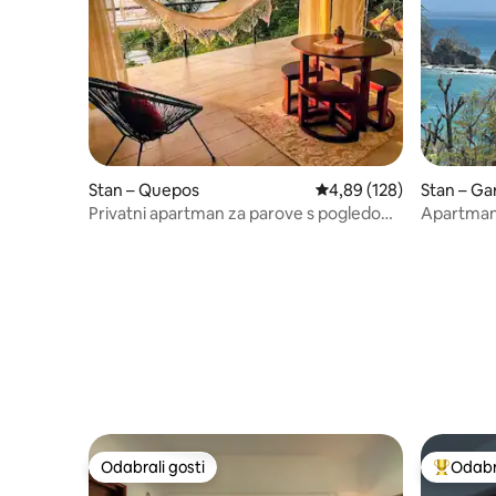
Stan – Quepos
Prosječna ocjena: 4,89/5
4,89 (128)
Stan – Ga
Privatni apartman za parove s pogledom
Apartman 
na ocean i marin!
Odabrali gosti
Odabra
Odabrali gosti
Među naj