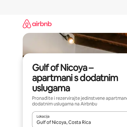
Prijeđi
na
sadržaj
Gulf of Nicoya –
apartmani s dodatnim
uslugama
Pronađite i rezervirajte jedinstvene apartman
dodatnim uslugama na Airbnbu
Lokacija
Kada budu dostupni rezultati, moći ćete ih pregle