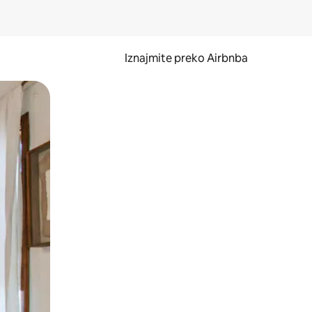
Iznajmite preko Airbnba
li prelaskom prstom po zaslonu.