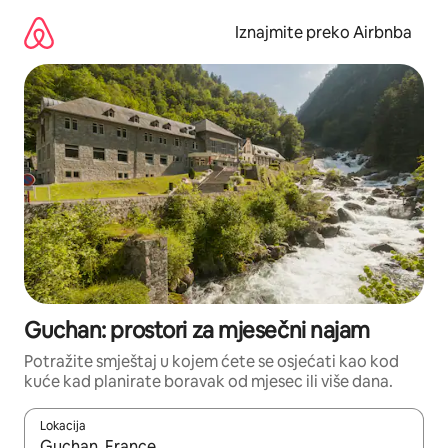
Prijeđi
na
Iznajmite preko Airbnba
sadržaj
Guchan: prostori za mjesečni najam
Potražite smještaj u kojem ćete se osjećati kao kod
kuće kad planirate boravak od mjesec ili više dana.
Lokacija
Kada budu dostupni rezultati, moći ćete ih pregledati koristeći