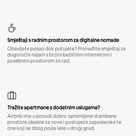
Smještaji s radnim prostorom za digitalne nomade
Obavljate posao dok putujete? Pronađite smještaj za
dugoročni najam s brzim bežičnim internetom i
posebnim prostorom za rad.
Tražite apartmane s dodatnim uslugama?
Airbnb ima u ponudi dobro opremljene stambene
prostore idealne za nove i postojeće zaposlenike te
one koji se zbog posla sele u drugi grad.