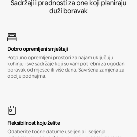
Sadržaji i prednosti za one koji planiraju
duži boravak
Dobro opremljeni smještaji
Potpuno opremljeni prostori za najam uključuju
kuhinju i sve sadržaje koji su vam potrebni za ugodan
boravak od mjesec ili više dana. Savršena zamjena za
opciju podnajma.
Fleksibilnost koju želite
Odaberite točne datume useljenja i iseljenja i