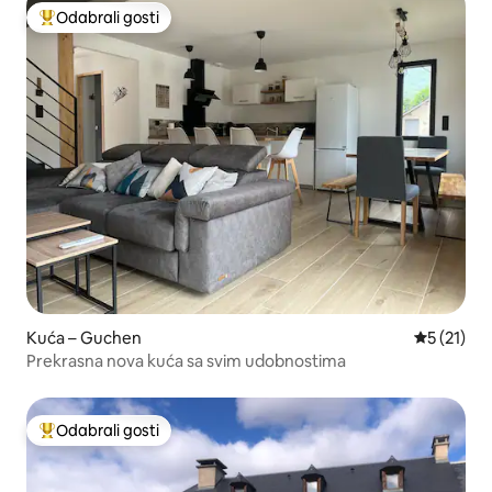
Odabrali gosti
Među najviše rangiranima s oznakom „Odabrali gosti”
Kuća – Guchen
Prosječna 
5 (21)
Prekrasna nova kuća sa svim udobnostima
Odabrali gosti
Među najviše rangiranima s oznakom „Odabrali gosti”