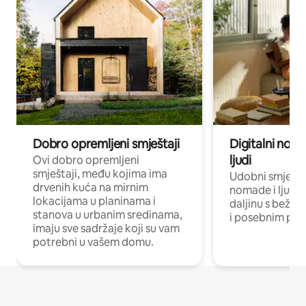
Dobro opremljeni smještaji
Digitalni noma
ljudi
Ovi dobro opremljeni
smještaji, među kojima ima
Udobni smještaj
drvenih kuća na mirnim
nomade i ljude 
lokacijama u planinama i
daljinu s bežič
stanova u urbanim sredinama,
i posebnim pro
imaju sve sadržaje koji su vam
potrebni u vašem domu.