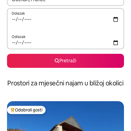
Dolazak
Odlazak
Pretraži
Prostori za mjesečni najam u bližoj okolici
Odabrali gosti
Među najviše rangiranima s oznakom „Odabrali gosti”