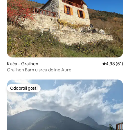
Kuća – Grailhen
Prosječna ocje
4,98 (61)
Grailhen Barn u srcu doline Aure
Odabrali gosti
Odabrali gosti