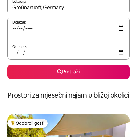
Lokacija
Kada budu dostupni rezultati, moći ćete ih pregledati koristeći
Dolazak
Odlazak
Pretraži
Prostori za mjesečni najam u bližoj okolici
Odabrali gosti
Među najviše rangiranima s oznakom „Odabrali gosti”