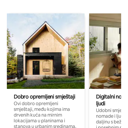
Dobro opremljeni smještaji
Digitalni noma
ljudi
Ovi dobro opremljeni
smještaji, među kojima ima
Udobni smještaj
drvenih kuća na mirnim
nomade i ljude 
lokacijama u planinama i
daljinu s bežič
stanova u urbanim sredinama,
i posebnim pro