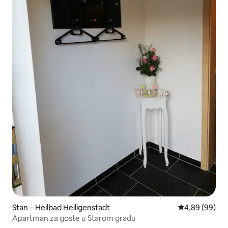
Stan – Heilbad Heiligenstadt
Prosječna ocje
4,89 (99)
Apartman za goste u Starom gradu