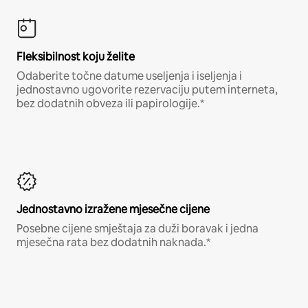
Fleksibilnost koju želite
Odaberite točne datume useljenja i iseljenja i
jednostavno ugovorite rezervaciju putem interneta,
bez dodatnih obveza ili papirologije.*
Jednostavno izražene mjesečne cijene
Posebne cijene smještaja za duži boravak i jedna
mjesečna rata bez dodatnih naknada.*