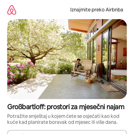
Prijeđi
na
Iznajmite preko Airbnba
sadržaj
Großbartloff: prostori za mjesečni najam
Potražite smještaj u kojem ćete se osjećati kao kod
kuće kad planirate boravak od mjesec ili više dana.