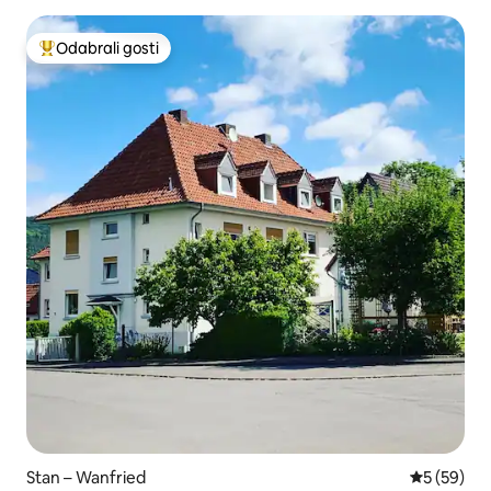
Odabrali gosti
Među najviše rangiranima s oznakom „Odabrali gosti”
Stan – Wanfried
Prosječna o
5 (59)