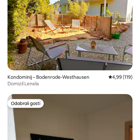
Kondominij – Bodenrode-Westhausen
Prosječna ocjen
4,99 (119)
Domizil Lenela
Odabrali gosti
Odabrali gosti