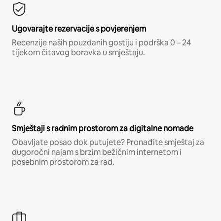
Ugovarajte rezervacije s povjerenjem
Recenzije naših pouzdanih gostiju i podrška 0 – 24
tijekom čitavog boravka u smještaju.
Smještaji s radnim prostorom za digitalne nomade
Obavljate posao dok putujete? Pronađite smještaj za
dugoročni najam s brzim bežičnim internetom i
posebnim prostorom za rad.