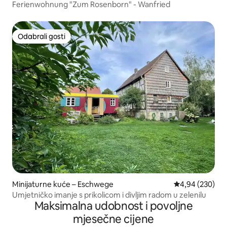
Ferienwohnung "Zum Rosenborn" - Wanfried
Odabrali gosti
Odabrali gosti
Minijaturne kuće – Eschwege
Prosječna ocjen
4,94 (230)
Umjetničko imanje s prikolicom i divljim radom u zelenilu
Maksimalna udobnost i povoljne
mjesečne cijene