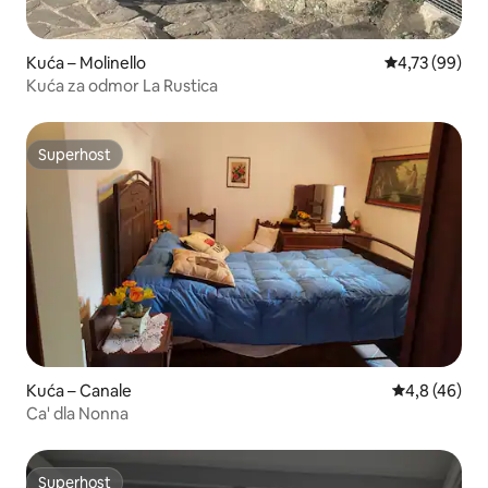
Kuća – Molinello
Prosječna ocje
4,73 (99)
Kuća za odmor La Rustica
Superhost
Superhost
Kuća – Canale
Prosječna ocj
4,8 (46)
Ca' dla Nonna
Superhost