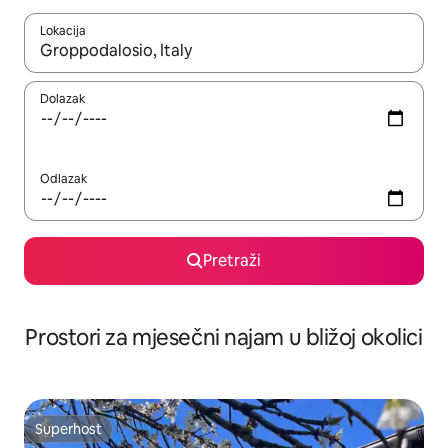
Lokacija
Kada budu dostupni rezultati, moći ćete ih pregledati koristeći
Dolazak
Odlazak
Pretraži
Prostori za mjesečni najam u bližoj okolici
Superhost
Superhost