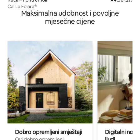
Ca' La Foiara®
Maksimalna udobnost i povoljne
mjesečne cijene
Dobro opremljeni smještaji
Digitalni noma
ljudi
Ovi dobro opremljeni