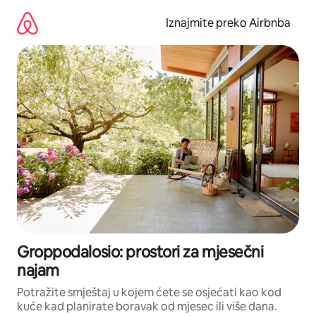
Prijeđi
na
Iznajmite preko Airbnba
sadržaj
Groppodalosio: prostori za mjesečni
najam
Potražite smještaj u kojem ćete se osjećati kao kod
kuće kad planirate boravak od mjesec ili više dana.