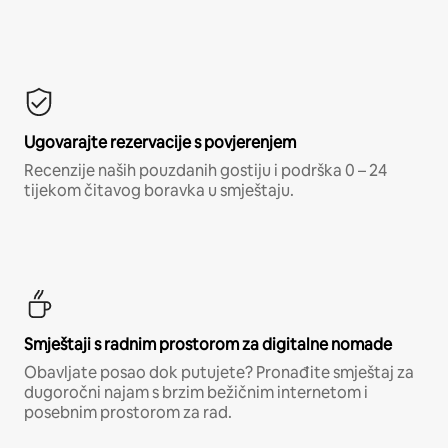
Ugovarajte rezervacije s povjerenjem
Recenzije naših pouzdanih gostiju i podrška 0 – 24
tijekom čitavog boravka u smještaju.
Smještaji s radnim prostorom za digitalne nomade
Obavljate posao dok putujete? Pronađite smještaj za
dugoročni najam s brzim bežičnim internetom i
posebnim prostorom za rad.