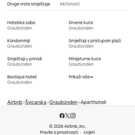
Druge vrste smještaja
Aktivnosti
Hotelske sobe
Drvene kuće
Graubünden
Graubünden
Kondominiji
Smještaji s pristupom plaži
Graubünden
Graubünden
Smještaji u prirodi
Minijaturne kuće
Graubünden
Graubünden
Boutique hoteli
Prikaži više
Graubünden
Airbnb
Švicarska
Graubünden
Aparthoteli
© 2026 Airbnb, Inc.
Pravila o privatnosti
Uvjeti