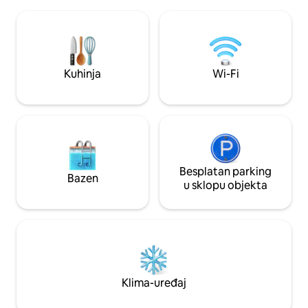
djecom ili grupu prijatelja koji žele
boraviti u jednoj sobi.
Kuhinja
Wi-Fi
Besplatan parking
Bazen
u sklopu objekta
Klima-uređaj