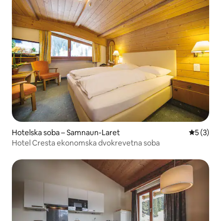
Hotelska soba – Samnaun-Laret
Prosječna
5 (3)
Hotel Cresta ekonomska dvokrevetna soba