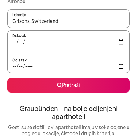
Airbnbu
Lokacija
Kada budu dostupni rezultati, moći ćete ih pregledati koristeći
Dolazak
Odlazak
Pretraži
Graubünden – najbolje ocijenjeni
aparthoteli
Gosti su se složili: ovi aparthoteli imaju visoke ocjene u
pogledu lokacije, čistoće i drugih kriterija.