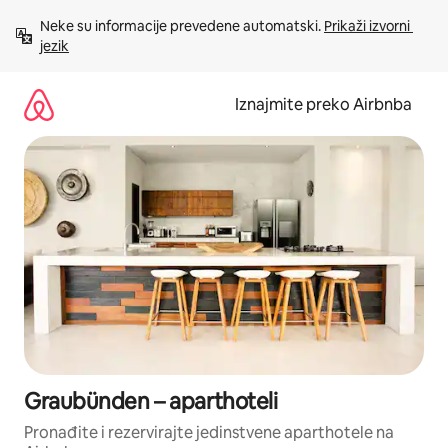
Prijeđi
Neke su informacije prevedene automatski. 
Prikaži izvorni 
na
jezik
sadržaj
Iznajmite preko Airbnba
Graubünden – aparthoteli
Pronađite i rezervirajte jedinstvene aparthotele na