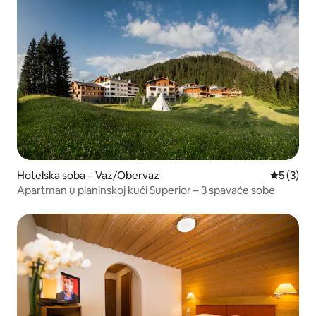
Hotelska soba – Vaz/Obervaz
Prosječna
5 (3)
Apartman u planinskoj kući Superior – 3 spavaće sobe