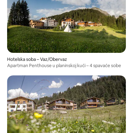
Hotelska soba – Vaz/Obervaz
Apartman Penthouse u planinskoj kući – 4 spavaće sobe