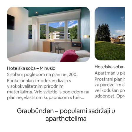
Hotelska soba – 
Hotelska soba – Minusio
Apartman u planins
2 sobe s pogledom na planine, 200
spavaća soba
Prostrani planinski
metara od jezera
Funkcionalan i moderan dizajn s
za parove i mlade ob
visokokvalitetnim prirodnim
velikodušan prosto
materijalima. Vrlo svijetlo, s pogledom na
udobnost. Opremlj
planine, vlastitom kupaonicom s tuš-
saunom, tušem/WC
kadom, klima-uređajem, pametnim
balkona koji obeća
televizorom, minibarom i besplatnom
Graubünden – popularni sadržaji u
boravak. Švedska
sigurnom Wi-Fi mrežom. Ove sobe s
aparthotelima
sate prije zagrijav
vratima za povezivanje imaju 3 kreveta
na raspolaganju vam 
(jedan bračni krevet (Queen) i dva
za rublje sa sušili
odvojena kreveta). Idealno za obitelj s