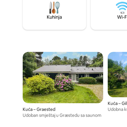
dvorca i jezera Esrum. Peć za roštilj i
jedne s b
pizzu, kao i ukusni lounge namještaj na
jednim kr
velikoj terasi. Do dvorca Fredensborg i
kat od 19
Kuhinja
Wi-F
parka dvorca možete doći pješice. Bazen
jednu osob
dimenzija 8x4x1,5 s morskom vodom i
pruža dov
toplinskom pumpom za grijanje.
potrebu.
Kuća – Gil
Udobna kuć
Kuća – Graested
grada.
Udoban smještaj u Græstedu sa saunom