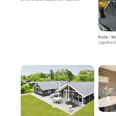
Kuća – Ve
Ugodna ku
bazenom 