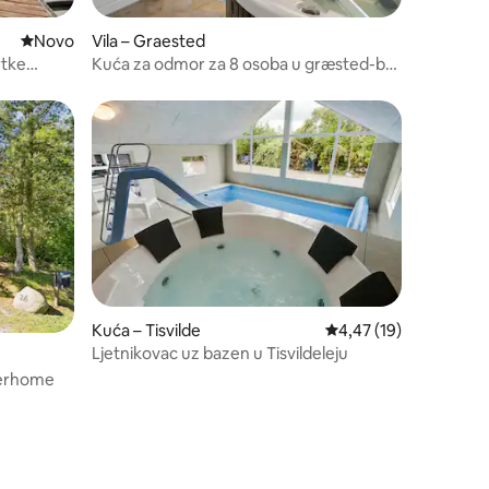
Novi smještaj
Novo
Vila – Graested
rtke
Kuća za odmor za 8 osoba u græsted-by
traumu
Kuća – Tisvilde
Prosječna ocjena: 4,47
4,47 (19)
Ljetnikovac uz bazen u Tisvildeleju
terhome