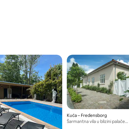
vrtovi
Kuća – Fredensborg
Šarmantna vila u blizini palače
/5, recenzija: 8
Fredensborg, parka i jezera