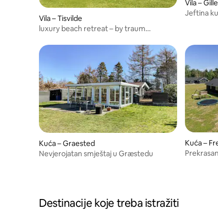
Vila – Gill
Jeftina ku
Vila – Tisvilde
luxury beach retreat – by traum
ferienwohnungen
Kuća – Fr
Kuća – Graested
Prekrasan
Nevjerojatan smještaj u Græstedu
Frederik
Destinacije koje treba istražiti