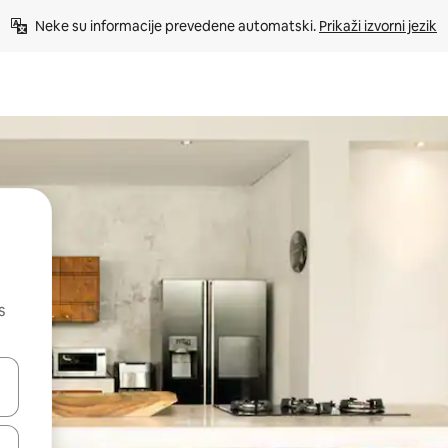
Neke su informacije prevedene automatski. 
Prikaži izvorni jezik
s
dati koristeći se strelicama prema gore i prema dolje, kao i dodirom i