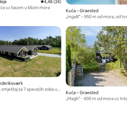
eleje
Prosječna ocjena: 4,46/5, recenzija: 24
4,46 (24)
ća uz bazen u blizini mora
Kuća – Graested
„Ingalil” – 950 m od mora, od tv
Interhome
ederiksværk
 smještaj sa 7 spavaćih soba u
Kuća – Graested
sværku
„Magh” - 400 m od mora uz In