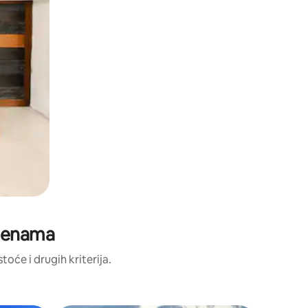
cjenama
toće i drugih kriterija.