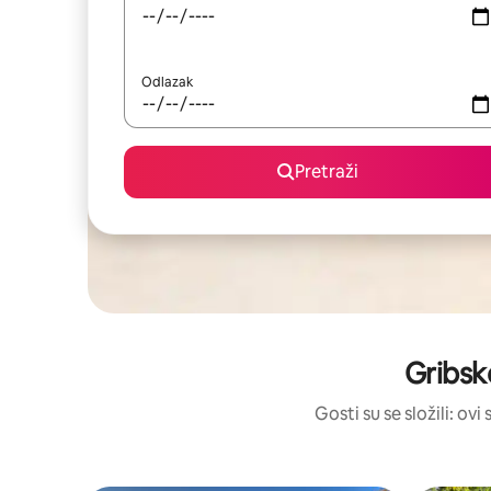
Odlazak
Pretraži
Gribsk
Gosti su se složili: ov