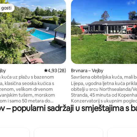
 gosti
 gosti
5/5, recenzija: 4
jby
Prosječna ocjena: 4,93/5, recenzija: 28
4,93 (28)
Brvnara – Vejby
 kuća uz plažu s bazenom
Savršena obiteljska kuća, mali 
spavaće sobe
, klasična seoska kućica s
Lijepa, ugodna ljetna kuća prikl
azenom, velikom drvenom
obitelji u srcu Northsealanda/V
 vanjskim tušem, morskom
Stranda, 45 minuta od Kopenh
om i samo 50 metara do
Konzervatorij s ukupnim pogl
v – popularni sadržaji u smještajima s
laže. Nalazi se na mirnoj cesti
vrt, sve u 150 m2. 15 min hoda/ 
od jutra do večeri, u blizini
automobilom do lijepih plaža. 
barnice i pekarnice te na kratkoj
namješten. Dječje stolice. 2 ku
ti od samog grada Tisvilde.
tuševima. Potpuno opremljena 
astoji od velikog dnevnog
perilicom posuđa, mašinama za 
V sobe, kao i tri spavaće sobe -
sušenje rublja. Prekrasan vanjsk