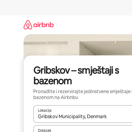
Prijeđi
na
sadržaj
Gribskov – smještaji s
bazenom
Pronađite i rezervirajte jedinstvene smještaje 
bazenom na Airbnbu
Lokacija
Kada budu dostupni rezultati, moći ćete ih pregle
Dolazak