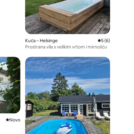
Kuća – Helsinge
Prosječna ocjena: 
5 (6)
Prostrana vila s velikim vrtom i mirnošću
Novi smještaj
Novo