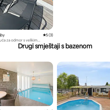
jby
Prosječna ocjena: 5/5, recenzija: 3
5 (3)
ća za odmor s velikim
Drugi smještaji s bazenom
i saunom