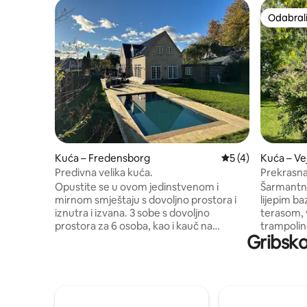
Odabrali
Odabrali
Kuća – Fredensborg
Prosječna ocjena: 
5 (4)
Kuća – Ve
Predivna velika kuća.
Prekrasna
Opustite se u ovom jedinstvenom i
Šarmantna
mirnom smještaju s dovoljno prostora i
lijepim b
iznutra i izvana. 3 sobe s dovoljno
terasom,
prostora za 6 osoba, kao i kauč na
trampolin
Gribsko
razvlačenje u jednom dnevnom boravku
privatne p
s dovoljno prostora za 2 osobe. Osim
sa suncem 
toga, nedavno je obnovljena soba u
lokalne ri
suterenu s podnim grijanjem i prostorom
udaljenos
za dvije osobe. Smještaj se nalazi u
Kuća se s
središtu grada, nedaleko od grada, parka
boravka, T