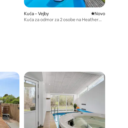
Kuća – Vejby
Novi smještaj
Novo
Kuća za odmor za 2 osobe na Heather
Hillu