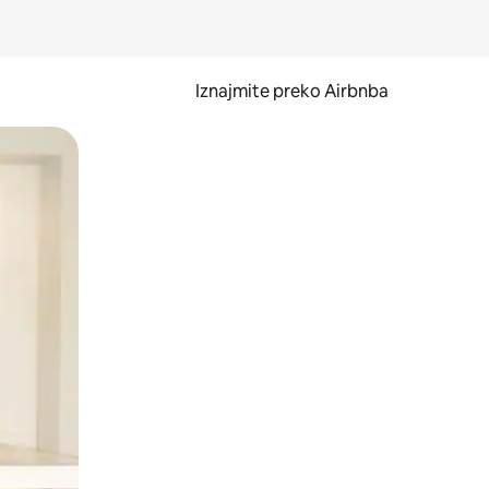
Iznajmite preko Airbnba
li prelaskom prstom po zaslonu.