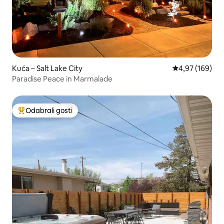
Kuća – Salt Lake City
Prosječna ocjen
4,97 (169)
Paradise Peace in Marmalade
Odabrali gosti
Među najviše rangiranima s oznakom „Odabrali gosti”