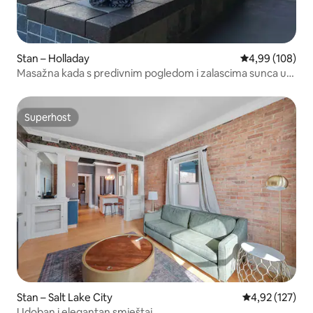
Stan – Holladay
Prosječna ocjen
4,99 (108)
Masažna kada s predivnim pogledom i zalascima sunca u
blizini kanjona
Superhost
Superhost
Stan – Salt Lake City
Prosječna ocjen
4,92 (127)
Udoban i elegantan smještaj