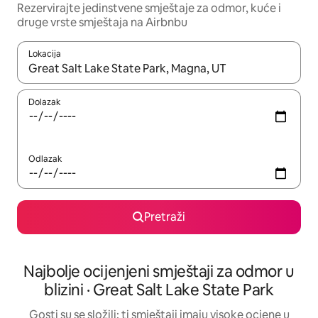
Rezervirajte jedinstvene smještaje za odmor, kuće i
druge vrste smještaja na Airbnbu
Lokacija
Kada budu dostupni rezultati, moći ćete ih pregledati koristeći
Dolazak
Odlazak
Pretraži
Najbolje ocijenjeni smještaji za odmor u
blizini · Great Salt Lake State Park
Gosti su se složili: ti smještaji imaju visoke ocjene u