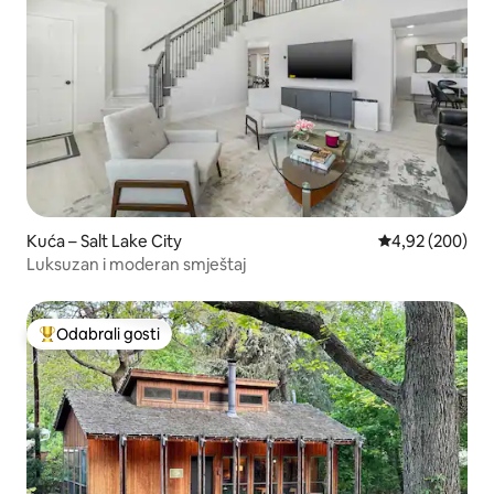
Kuća – Salt Lake City
Prosječna ocjen
4,92 (200)
Luksuzan i moderan smještaj
Odabrali gosti
Među najviše rangiranima s oznakom „Odabrali gosti”