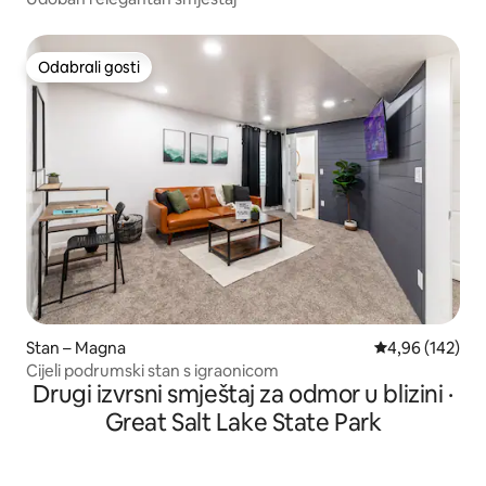
Odabrali gosti
Odabrali gosti
Stan – Magna
Prosječna ocjen
4,96 (142)
Cijeli podrumski stan s igraonicom
Drugi izvrsni smještaj za odmor u blizini ·
Great Salt Lake State Park