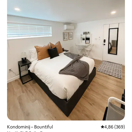
Kondominij – Bountiful
Prosječna ocjen
4,86 (369)