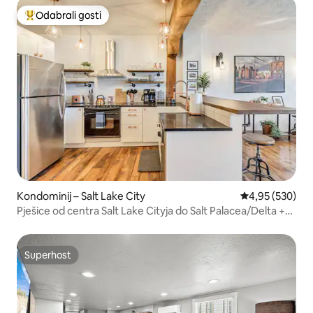
Odabrali gosti
Među najviše rangiranima s oznakom „Odabrali gosti”
Kondominij – Salt Lake City
Prosječna ocjen
4,95 (530)
Pješice od centra Salt Lake Cityja do Salt Palacea/Delta +
masažna kada
Superhost
Superhost