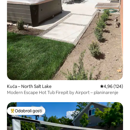
Kuća – North Salt Lake
Prosječna ocjen
4,96 (124)
Modern Escape Hot Tub Firepit by Airport – planinarenje
Odabrali gosti
Među najviše rangiranima s oznakom „Odabrali gosti”