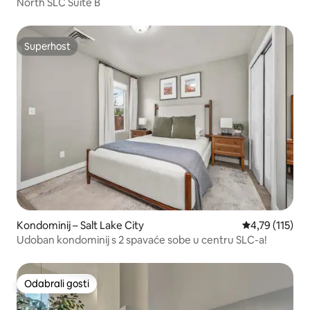
North SLC Suite B
Superhost
Superhost
Kondominij – Salt Lake City
Prosječna ocje
4,79 (115)
Udoban kondominij s 2 spavaće sobe u centru SLC-a!
Odabrali gosti
Odabrali gosti