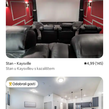
Stan – Kaysville
Prosječna ocjen
4,99 (145)
Stan u Kaysvilleu s kazalištem
Odabrali gosti
Među najviše rangiranima s oznakom „Odabrali gosti”