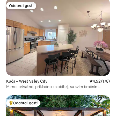
Odabrali gosti
Odabrali gosti
Kuća – West Valley City
Prosječna ocjen
4,92 (178)
Mirno, privatno, prikladno za obitelj, sa svim bračnim
krevetima
Odabrali gosti
Među najviše rangiranima s oznakom „Odabrali gosti”