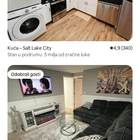
Kuća – Salt Lake City
Prosječna ocje
4,9 (340)
Stan u podrumu. 5 milja od zračne luke
Odabrali gosti
Odabrali gosti