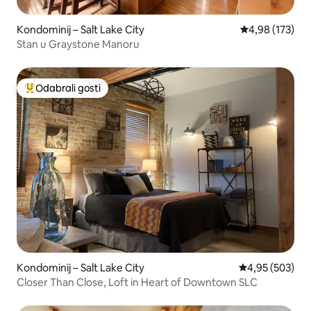
Kondominij – Salt Lake City
Prosječna ocjen
4,98 (173)
Stan u Graystone Manoru
Odabrali gosti
Među najviše rangiranima s oznakom „Odabrali gosti”
Kondominij – Salt Lake City
Prosječna ocjen
4,95 (503)
Closer Than Close, Loft in Heart of Downtown SLC