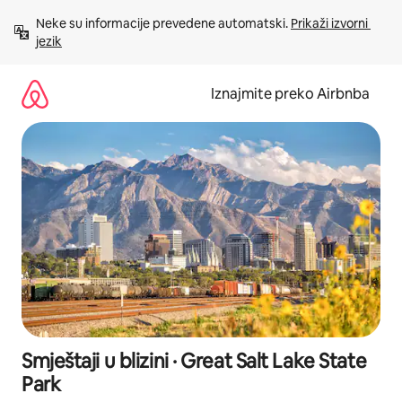
Prijeđi
Neke su informacije prevedene automatski. 
Prikaži izvorni 
na
jezik
sadržaj
Iznajmite preko Airbnba
Smještaji u blizini · Great Salt Lake State
Park