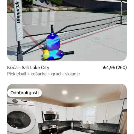
Kuća – Salt Lake City
Prosječna ocjen
4,95 (260)
Pickleball + košarka + grad + skijanje
Odabrali gosti
Odabrali gosti