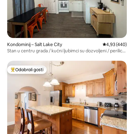
Kondominij – Salt Lake City
Prosječna ocjen
4,93 (440)
Stan u centru grada / kućni ljubimci su dozvoljeni / perilica i
sušilica rublja / kamin
Odabrali gosti
Među najviše rangiranima s oznakom „Odabrali gosti”