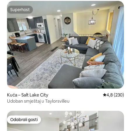
Superhost
Superhost
Kuća – Salt Lake City
Prosječna ocje
4,8 (230)
Udoban smještaj u Taylorsvilleu
Odabrali gosti
Odabrali gosti