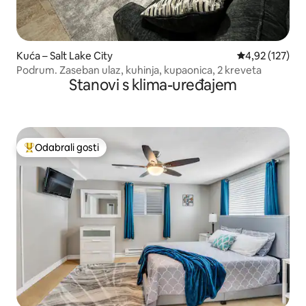
Kuća – Salt Lake City
Prosječna ocjen
4,92 (127)
Podrum. Zaseban ulaz, kuhinja, kupaonica, 2 kreveta
Stanovi s klima-uređajem
Odabrali gosti
Među najviše rangiranima s oznakom „Odabrali gosti”