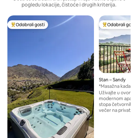
pogledu lokacije, čistoće i drugih kriterija.
Odabrali gosti
Odabrali gosti
Među najviše rangiranima s oznakom „Odabrali gosti”
Među najviše ran
Stan – Sandy
*Masažna kada*NO
s balkonom - blizu s
Uživajte u ovom 
modernom apartma
stopa četvornih! 
večer na privatnoj 
s prekrasnim pogl
planine i divlje ži
jedinica na katu na
četvrti uzduž rekr