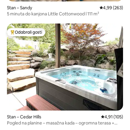
Stan – Sandy
Prosječna ocjen
4,99 (263)
5 minuta do kanjona Little Cottonwood l 111 m²
Odabrali gosti
Među najviše rangiranima s oznakom „Odabrali gosti”
Stan – Cedar Hills
Prosječna ocjen
4,91 (105)
Pogled na planine – masažna kada – ogromna terasa +
roštilj