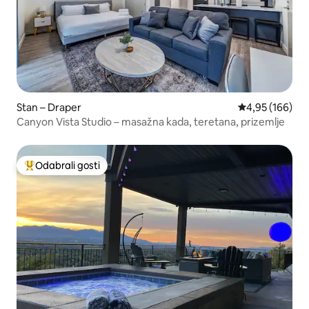
Stan – Draper
Prosječna ocjen
4,95 (166)
Canyon Vista Studio – masažna kada, teretana, prizemlje
Odabrali gosti
Među najviše rangiranima s oznakom „Odabrali gosti”