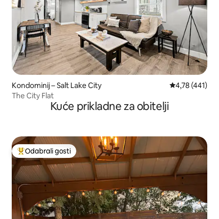
Kondominij – Salt Lake City
Prosječna ocjen
4,78 (441)
The City Flat
Kuće prikladne za obitelji
Odabrali gosti
Među najviše rangiranima s oznakom „Odabrali gosti”