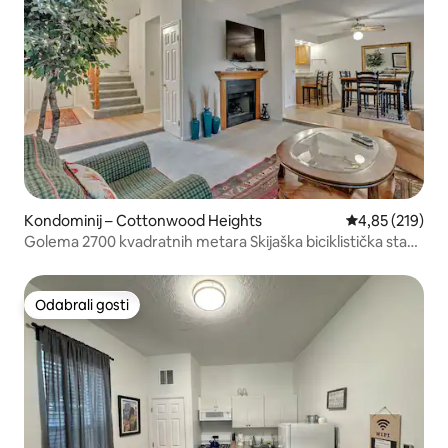
Kondominij – Cottonwood Heights
Prosječna ocjen
4,85 (219)
Golema 2700 kvadratnih metara Skijaška biciklistička staza
Downtn min. za sve!!
Odabrali gosti
Odabrali gosti