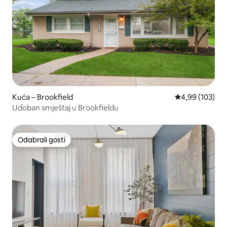
Kuća – Brookfield
Prosječna ocjen
4,99 (103)
Udoban smještaj u Brookfieldu
Odabrali gosti
Odabrali gosti