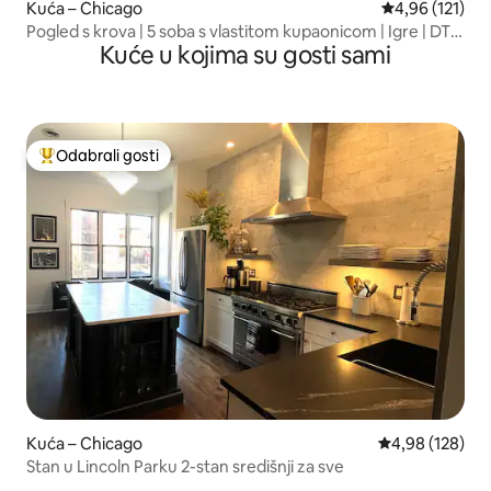
Kuća – Chicago
Prosječna ocjen
4,96 (121)
Pogled s krova | 5 soba s vlastitom kupaonicom | Igre | DT
Kuće u kojima su gosti sami
14 min
Odabrali gosti
Među najviše rangiranima s oznakom „Odabrali gosti”
Kuća – Chicago
Prosječna ocjen
4,98 (128)
Stan u Lincoln Parku 2-stan središnji za sve