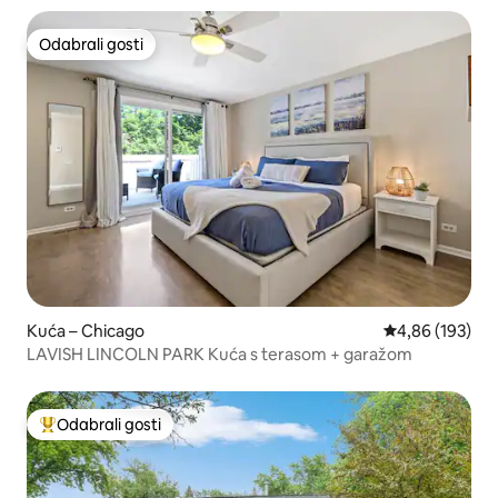
Odabrali gosti
Odabrali gosti
Kuća – Chicago
Prosječna ocjen
4,86 (193)
LAVISH LINCOLN PARK Kuća s terasom + garažom
Odabrali gosti
Među najviše rangiranima s oznakom „Odabrali gosti”