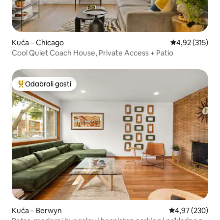
Kuća – Chicago
Prosječna ocjen
4,92 (315)
Cool Quiet Coach House, Private Access + Patio
Odabrali gosti
Među najviše rangiranima s oznakom „Odabrali gosti”
Kuća – Berwyn
Prosječna ocjen
4,97 (230)