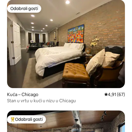
Odabrali gosti
Odabrali gosti
Kuća – Chicago
Prosječna ocje
4,91 (67)
Stan u vrtu u kući u nizu u Chicagu
Odabrali gosti
Među najviše rangiranima s oznakom „Odabrali gosti”