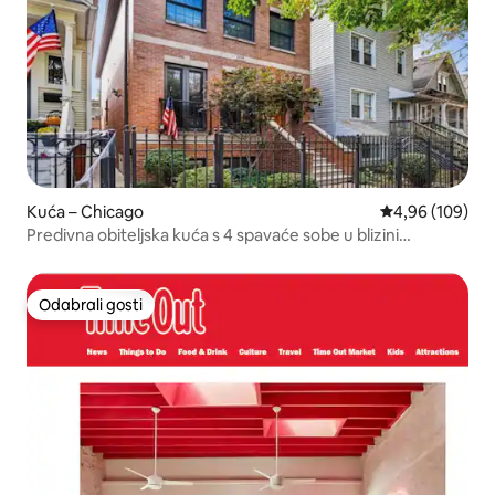
Kuća – Chicago
Prosječna ocjen
4,96 (109)
Predivna obiteljska kuća s 4 spavaće sobe u blizini
Wrigleyja
Odabrali gosti
Odabrali gosti