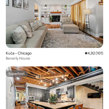
Kuća – Chicago
Prosječna ocjen
4,92 (101)
Beverly House
Superhost
Superhost