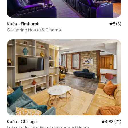
Kuća – Elmhurst
Prosječna
5 (3)
Gathering House & Cinema
Kuća – Chicago
Prosječna ocje
4,83 (71)
Luksuzni loft s privatnim bazenom i kinom