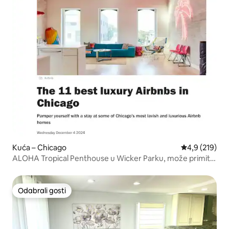
Kuća – Chicago
Prosječna ocje
4,9 (219)
ALOHA Tropical Penthouse u Wicker Parku, može primiti
14 osoba
Odabrali gosti
Odabrali gosti