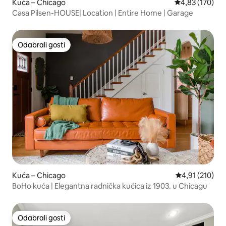
Kuća – Chicago
Prosječna ocjen
4,83 (170)
Casa Pilsen-HOUSE| Location | Entire Home | Garage
Odabrali gosti
Odabrali gosti
Kuća – Chicago
Prosječna ocjen
4,91 (210)
BoHo kuća | Elegantna radnička kućica iz 1903. u Chicagu
Odabrali gosti
Odabrali gosti