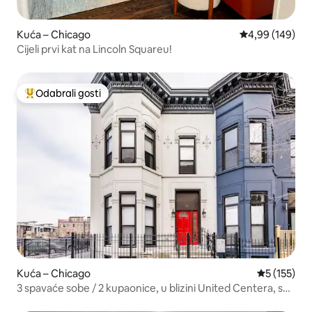
Kuća – Chicago
Prosječna ocjen
4,99 (149)
Cijeli prvi kat na Lincoln Squareu!
Odabrali gosti
Među najviše rangiranima s oznakom „Odabrali gosti”
Kuća – Chicago
Prosječna o
5 (155)
3 spavaće sobe / 2 kupaonice, u blizini United Centera, s
privatnim parkingom