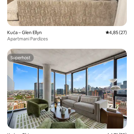
Kuća – Glen Ellyn
Prosječna ocje
4,85 (27)
Apartmani Pardizes
Superhost
Superhost