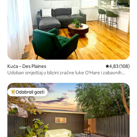
Kuća – Des Plaines
Prosječna ocjen
4,83 (108)
Udoban smještaj u blizini zračne luke O'Hare i zabavnih
sadržaja
Odabrali gosti
Među najviše rangiranima s oznakom „Odabrali gosti”