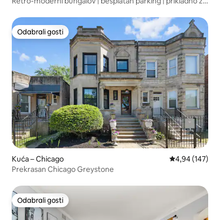
Retro-moderni bungalov | besplatan parking | prikladno za
kućne ljubimce
Odabrali gosti
Odabrali gosti
Kuća – Chicago
Prosječna ocjen
4,94 (147)
Prekrasan Chicago Greystone
Odabrali gosti
Odabrali gosti