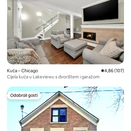
Kuća – Chicago
Prosječna ocjen
4,86 (107)
Cijela kuća u Lakeviewu s dvorištem i garažom
Odabrali gosti
Odabrali gosti