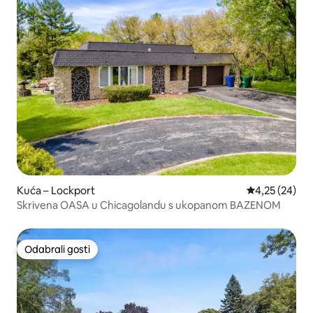
Kuća – Lockport
Prosječna ocje
4,25 (24)
Skrivena OASA u Chicagolandu s ukopanom BAZENOM
Odabrali gosti
Odabrali gosti