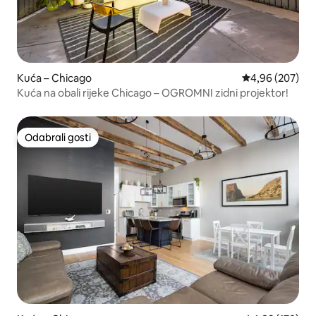
Kuća – Chicago
Prosječna ocjen
4,96 (207)
Kuća na obali rijeke Chicago – OGROMNI zidni projektor!
Odabrali gosti
Odabrali gosti