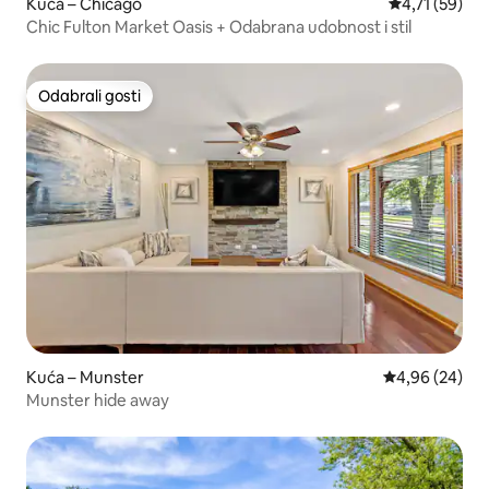
Kuća – Chicago
Prosječna ocj
4,71 (59)
Chic Fulton Market Oasis + Odabrana udobnost i stil
Odabrali gosti
Odabrali gosti
Kuća – Munster
Prosječna ocje
4,96 (24)
Munster hide away