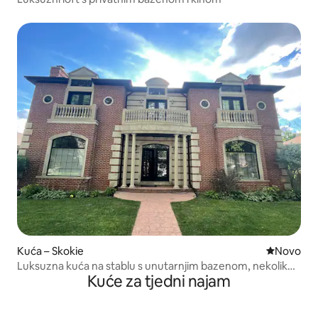
Kuća – Skokie
Novi smješ
Novo
Luksuzna kuća na stablu s unutarnjim bazenom, nekoliko
Kuće za tjedni najam
minuta od Chicaga