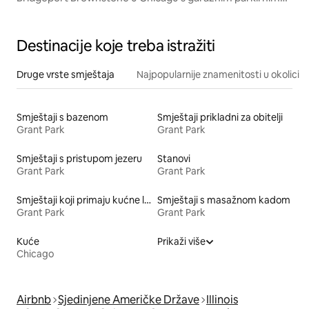
mjestom
Destinacije koje treba istražiti
Druge vrste smještaja
Najpopularnije znamenitosti u okolici
Smještaji s bazenom
Smještaji prikladni za obitelji
Grant Park
Grant Park
Smještaji s pristupom jezeru
Stanovi
Grant Park
Grant Park
Smještaji koji primaju kućne ljubimce
Smještaji s masažnom kadom
Grant Park
Grant Park
Kuće
Prikaži više
Chicago
Airbnb
Sjedinjene Američke Države
Illinois