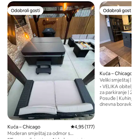
Odabrali gosti
Odabrali gosti
Odabrali gosti
Odabrali gosti
Kuća – Chicago
Veliki smještaj | be
centra grada
• VELIKA obiteljska
za parkiranje | 2 a
Posuđe | Kuhinjski 
dnevna boravka • 
kreveta | 10 gostij
McCormick Place: 1
Soldier Field | Sox
Kuća – Chicago
Prosječna ocjena: 4,95/5, recenz
4,95 (177)
(vožnja) • Kineska 
Moderan smještaj za odmor s
Pilsenu: 5 min (vož