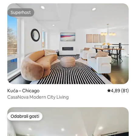
Superhost
Superhost
Kuća – Chicago
Prosječna ocje
4,89 (81)
CasaNova Modern City Living
Odabrali gosti
Odabrali gosti