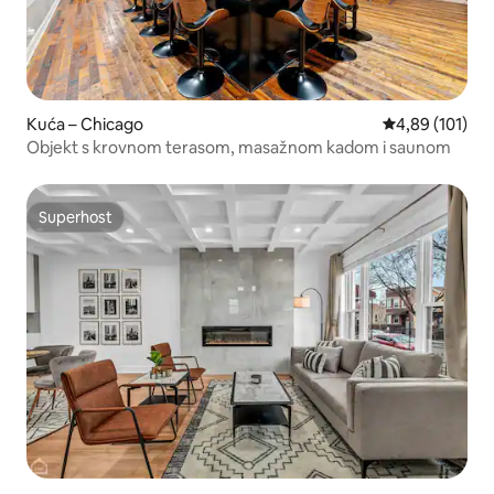
Kuća – Chicago
Prosječna ocjen
4,89 (101)
Objekt s krovnom terasom, masažnom kadom i saunom
Superhost
Superhost