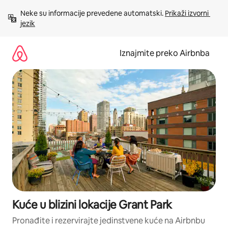
Prijeđi
Neke su informacije prevedene automatski. 
Prikaži izvorni 
na
jezik
sadržaj
Iznajmite preko Airbnba
Kuće u blizini lokacije Grant Park
Pronađite i rezervirajte jedinstvene kuće na Airbnbu