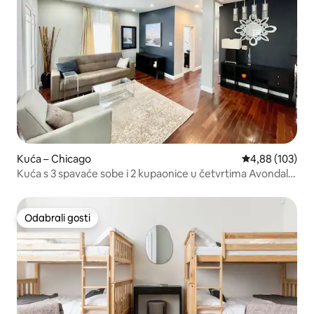
Kuća – Chicago
Prosječna ocjen
4,88 (103)
Kuća s 3 spavaće sobe i 2 kupaonice u četvrtima Avondale
i Logan Square
Odabrali gosti
Odabrali gosti