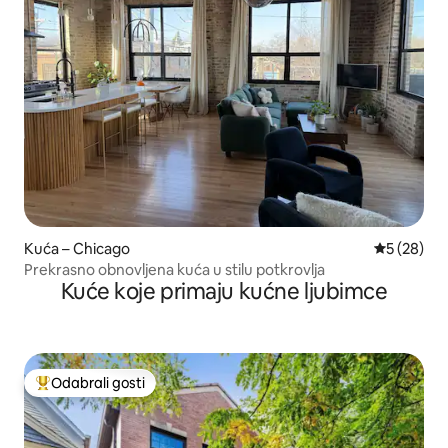
Kuća – Chicago
Prosječna o
5 (28)
Prekrasno obnovljena kuća u stilu potkrovlja
Kuće koje primaju kućne ljubimce
Odabrali gosti
Među najviše rangiranima s oznakom „Odabrali gosti”