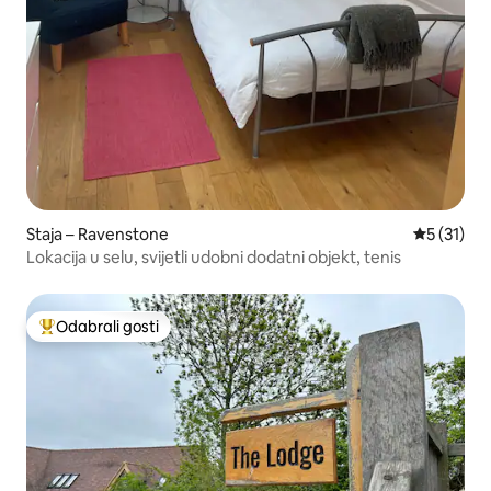
Staja – Ravenstone
Prosječna 
5 (31)
Lokacija u selu, svijetli udobni dodatni objekt, tenis
Odabrali gosti
Među najviše rangiranima s oznakom „Odabrali gosti”