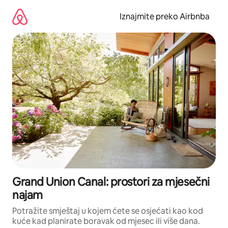
Prijeđi
na
Iznajmite preko Airbnba
sadržaj
Grand Union Canal: prostori za mjesečni
najam
Potražite smještaj u kojem ćete se osjećati kao kod
kuće kad planirate boravak od mjesec ili više dana.