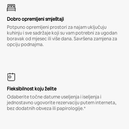
Dobro opremljeni smještaji
Potpuno opremljeni prostori za najam uključuju
kuhinju i sve sadržaje koji su vam potrebni za ugodan
boravak od mjesec ili više dana. Savršena zamjena za
opciju podnajma.
Fleksibilnost koju želite
Odaberite točne datume useljenja i iseljenja i
jednostavno ugovorite rezervaciju putem interneta,
bez dodatnih obveza ili papirologije.*