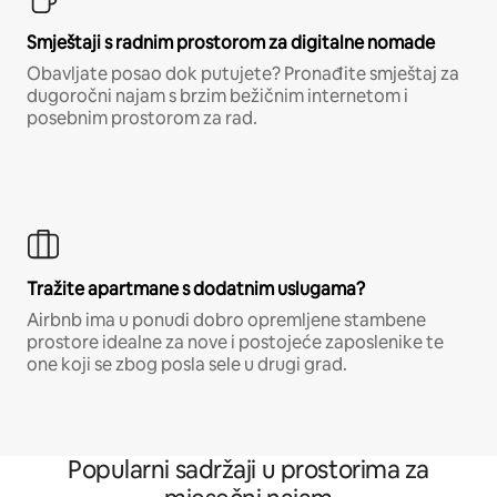
Smještaji s radnim prostorom za digitalne nomade
Obavljate posao dok putujete? Pronađite smještaj za
dugoročni najam s brzim bežičnim internetom i
posebnim prostorom za rad.
Tražite apartmane s dodatnim uslugama?
Airbnb ima u ponudi dobro opremljene stambene
prostore idealne za nove i postojeće zaposlenike te
one koji se zbog posla sele u drugi grad.
Popularni sadržaji u prostorima za