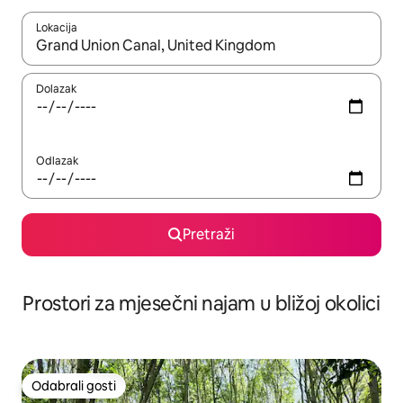
Lokacija
Kada budu dostupni rezultati, moći ćete ih pregledati koristeći
Dolazak
Odlazak
Pretraži
Prostori za mjesečni najam u bližoj okolici
Odabrali gosti
Odabrali gosti