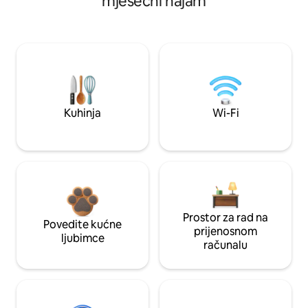
mjesečni najam
Kuhinja
Wi-Fi
Prostor za rad na
Povedite kućne
prijenosnom
ljubimce
računalu