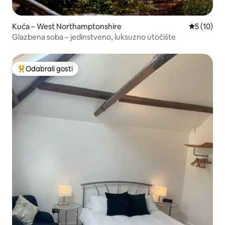
Kuća – West Northamptonshire
Prosječna 
5 (10)
Glazbena soba – jedinstveno, luksuzno utočište
Odabrali gosti
Među najviše rangiranima s oznakom „Odabrali gosti”