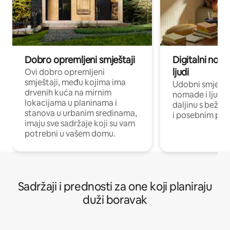
Dobro opremljeni smještaji
Digitalni noma
ljudi
Ovi dobro opremljeni
smještaji, među kojima ima
Udobni smještaj
drvenih kuća na mirnim
nomade i ljude 
lokacijama u planinama i
daljinu s bežič
stanova u urbanim sredinama,
i posebnim pro
imaju sve sadržaje koji su vam
potrebni u vašem domu.
Sadržaji i prednosti za one koji planiraju
duži boravak