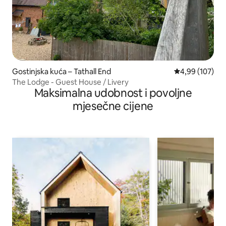
Gostinjska kuća – Tathall End
Prosječna ocjen
4,99 (107)
The Lodge - Guest House / Livery
Maksimalna udobnost i povoljne
mjesečne cijene