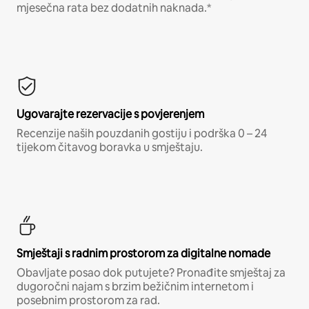
mjesečna rata bez dodatnih naknada.*
Ugovarajte rezervacije s povjerenjem
Recenzije naših pouzdanih gostiju i podrška 0 – 24
tijekom čitavog boravka u smještaju.
Smještaji s radnim prostorom za digitalne nomade
Obavljate posao dok putujete? Pronađite smještaj za
dugoročni najam s brzim bežičnim internetom i
posebnim prostorom za rad.