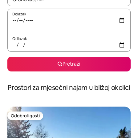
Dolazak
Odlazak
Pretraži
Prostori za mjesečni najam u bližoj okolici
Odabrali gosti
Odabrali gosti