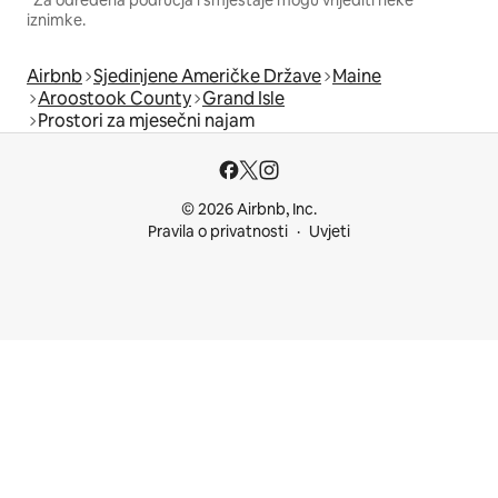
iznimke.
Airbnb
Sjedinjene Američke Države
Maine
Aroostook County
Grand Isle
Prostori za mjesečni najam
© 2026 Airbnb, Inc.
Pravila o privatnosti
Uvjeti