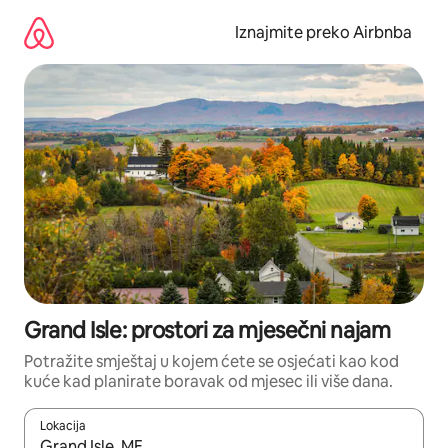
Prijeđi
na
Iznajmite preko Airbnba
sadržaj
Grand Isle: prostori za mjesečni najam
Potražite smještaj u kojem ćete se osjećati kao kod
kuće kad planirate boravak od mjesec ili više dana.
Lokacija
Kada budu dostupni rezultati, moći ćete ih pregledati koristeći