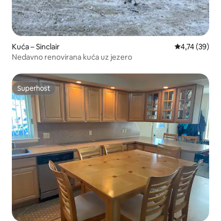
Kuća – Sinclair
Prosječna ocje
4,74 (39)
Nedavno renovirana kuća uz jezero
Superhost
Superhost