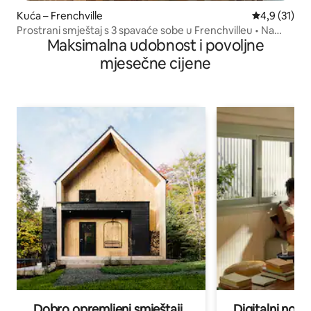
Kuća – Frenchville
Prosječna oc
4,9 (31)
Prostrani smještaj s 3 spavaće sobe u Frenchvilleu • Na
Maksimalna udobnost i povoljne
stazi
mjesečne cijene
Dobro opremljeni smještaji
Digitalni noma