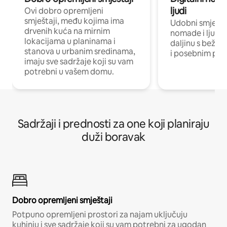
ljudi
Ovi dobro opremljeni
smještaji, među kojima ima
Udobni smještaj
drvenih kuća na mirnim
nomade i ljude 
lokacijama u planinama i
daljinu s bežič
stanova u urbanim sredinama,
i posebnim pro
imaju sve sadržaje koji su vam
potrebni u vašem domu.
Sadržaji i prednosti za one koji planiraju
duži boravak
Dobro opremljeni smještaji
Potpuno opremljeni prostori za najam uključuju
kuhinju i sve sadržaje koji su vam potrebni za ugodan