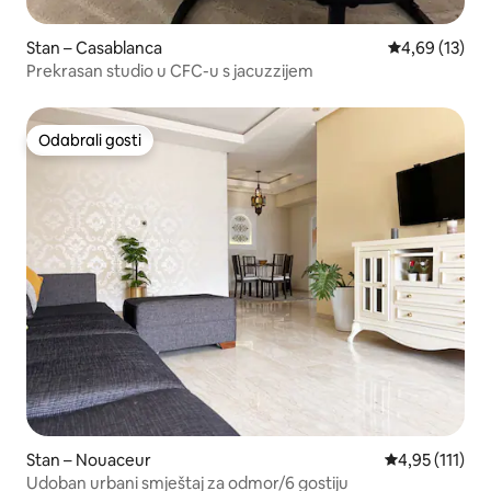
Stan – Casablanca
Prosječna ocje
4,69 (13)
Prekrasan studio u CFC-u s jacuzzijem
Odabrali gosti
Odabrali gosti
Stan – Nouaceur
Prosječna ocje
4,95 (111)
Udoban urbani smještaj za odmor/6 gostiju