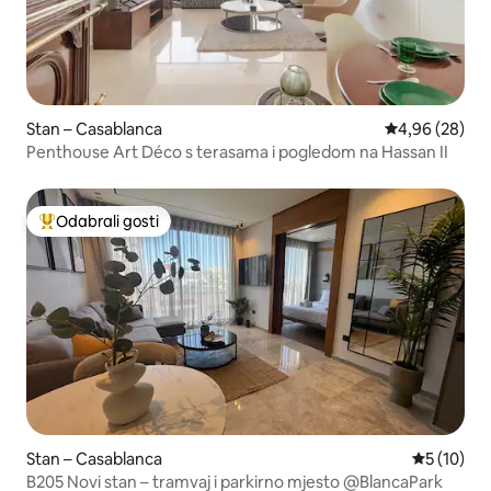
Stan – Casablanca
Prosječna ocje
4,96 (28)
Penthouse Art Déco s terasama i pogledom na Hassan II
Odabrali gosti
Među najviše rangiranima s oznakom „Odabrali gosti”
Stan – Casablanca
Prosječna 
5 (10)
B205 Novi stan – tramvaj i parkirno mjesto @BlancaPark