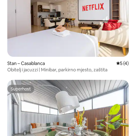
Stan – Casablanca
Prosječna
5 (4)
Obitelj i jacuzzi | Minibar, parkirno mjesto, zaštita
Superhost
Superhost