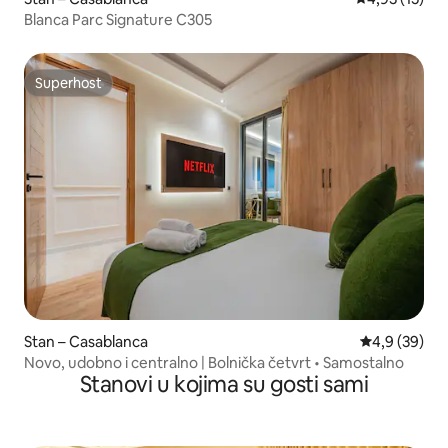
Blanca Parc Signature C305
Superhost
Superhost
Stan – Casablanca
Prosječna ocj
4,9 (39)
Novo, udobno i centralno | Bolnička četvrt • Samostalno
Stanovi u kojima su gosti sami