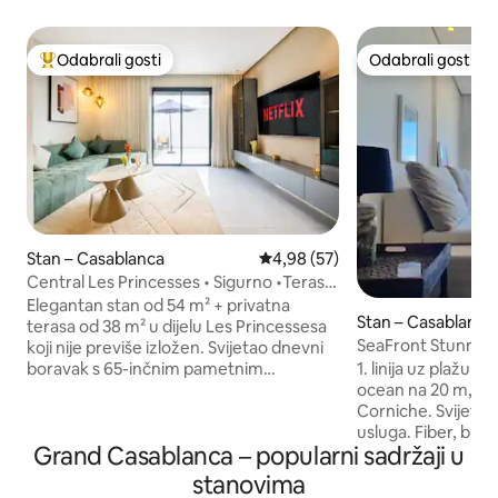
Odabrali gosti
Odabrali gosti
Među najviše rangiranima s oznakom „Odabrali gosti”
Odabrali gosti
Stan – Casablanca
Prosječna ocjena: 4,98/5, recen
4,98 (57)
Central Les Princesses • Sigurno •Terasa
i parkiralište
Elegantan stan od 54 m² + privatna
Stan – Casablanca
terasa od 38 m² u dijelu Les Princessesa
SeaFront Stunnin
koji nije previše izložen. Svijetao dnevni
CosyLuxuryCentr
boravak s 65-inčnim pametnim
1. linija uz plažu, 
televizorom (Netflix), brzim Wi-Fi-jem.
ocean na 20 m, dža
Bračni krevet (širine 180 cm) sa
Corniche. Svijetla,
zavjesama za zamračivanje. Potpuno
usluga. Fiber, brz
Grand Casablanca – popularni sadržaji u
opremljena kuhinja: kuhinjski otok,
Bord de Mer na dnu
pećnica, plinski štednjak, Nespresso,
Coffee, Bakery i sv
stanovima
čajnik. Mramorna kupaonica s tuš-
popularni barovi u