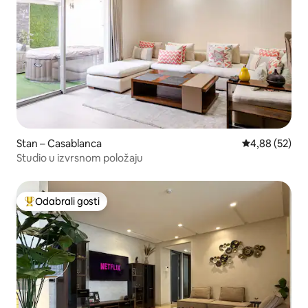
Stan – Casablanca
Prosječna ocje
4,88 (52)
Studio u izvrsnom položaju
Odabrali gosti
Među najviše rangiranima s oznakom „Odabrali gosti”