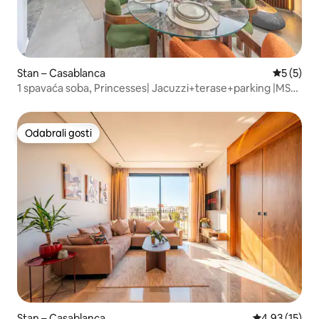
Stan – Casablanca
Prosječna
5 (5)
1 spavaća soba, Princesses| Jacuzzi+terase+parking |MS
STAYS
Odabrali gosti
Odabrali gosti
Stan – Casablanca
Prosječna ocje
4,93 (15)