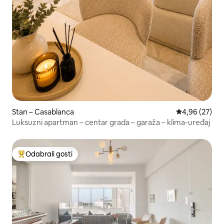
Stan – Casablanca
Prosječna ocje
4,96 (27)
Luksuzni apartman – centar grada – garaža – klima-uređaj
Odabrali gosti
Među najviše rangiranima s oznakom „Odabrali gosti”