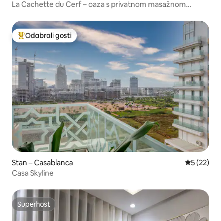
La Cachette du Cerf – oaza s privatnom masažnom
kadom
Odabrali gosti
Među najviše rangiranima s oznakom „Odabrali gosti”
Stan – Casablanca
Prosječna 
5 (22)
Casa Skyline
Superhost
Superhost