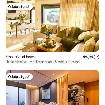
Odabrali gosti
Odabrali gosti
Stan – Casablanca
Prosječna ocje
4,94 (17)
Nova Medina • Moderan stan • Sunčana terasa
Odabrali gosti
Odabrali gosti