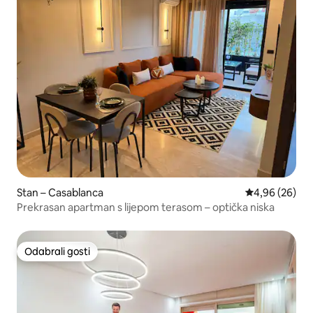
Stan – Casablanca
Prosječna ocje
4,96 (26)
Prekrasan apartman s lijepom terasom – optička niska
Odabrali gosti
Odabrali gosti