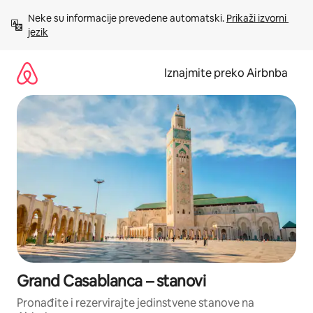
Prijeđi
Neke su informacije prevedene automatski. 
Prikaži izvorni 
na
jezik
sadržaj
Iznajmite preko Airbnba
Grand Casablanca – stanovi
Pronađite i rezervirajte jedinstvene stanove na