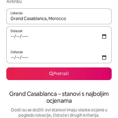
Airbnbu
Lokacija
Kada budu dostupni rezultati, moći ćete ih pregledati koristeći
Dolazak
Odlazak
Pretraži
Grand Casablanca – stanovi s najboljim
ocjenama
Gosti su se složili: ovi stanovi imaju visoke ocjene u
pogledu lokacije, čistoće i drugih kriterija.