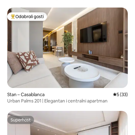
Odabrali gosti
Među najviše rangiranima s oznakom „Odabrali gosti”
Stan – Casablanca
Prosječna 
5 (33)
Urban Palms 201 | Elegantan i centralni apartman
Superhost
Superhost