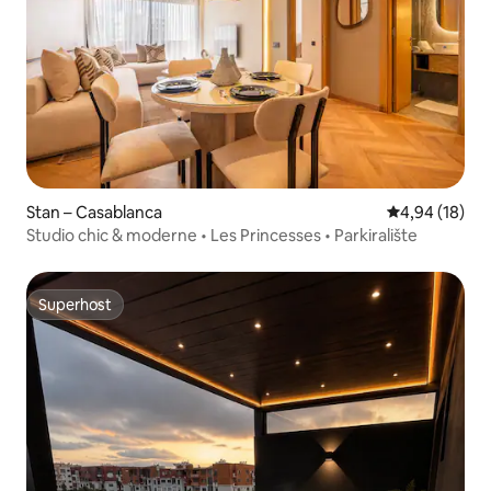
Stan – Casablanca
Prosječna ocje
4,94 (18)
Studio chic & moderne • Les Princesses • Parkiralište
Superhost
Superhost