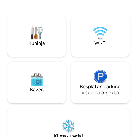
kabinom. Uključuje sušilo za kosu,
Supermarket udalj
glačalo, centralni klima-uređaj i grijanje.
Casa Voyageurs i l
Privatno parkiralište s pristupom dizalu.
minuta. Medina, B
Samostalni dolazak 0 – 24. Savršeno za
RicksCafé, Squala 
poslovna putovanja ili parove.
HyperCentre,tramv
u prizemlju. Moguć
zračne luke uz nap
Kuhinja
Wi-Fi
Besplatan parking
Bazen
u sklopu objekta
Klima-uređaj