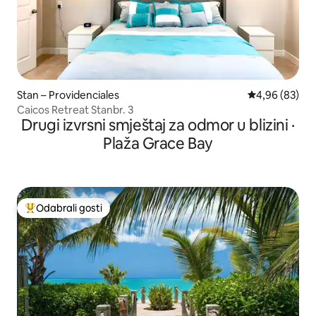
Stan – Providenciales
Prosječna ocje
4,96 (83)
Caicos Retreat Stanbr. 3
Drugi izvrsni smještaj za odmor u blizini ·
Plaža Grace Bay
Odabrali gosti
Među najviše rangiranima s oznakom „Odabrali gosti”