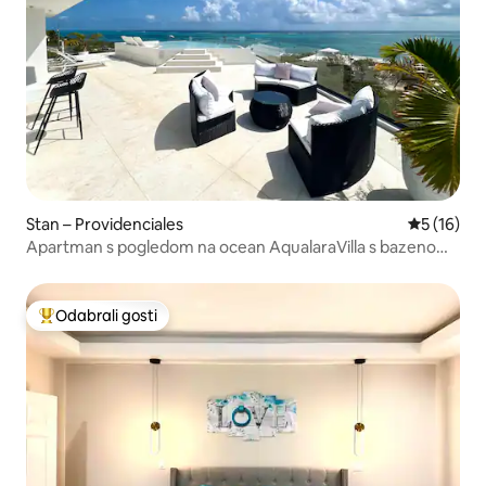
Stan – Providenciales
Prosječna 
5 (16)
Apartman s pogledom na ocean AqualaraVilla s bazenom i
prostorom za opremljenim ležaljkama
Odabrali gosti
Među najviše rangiranima s oznakom „Odabrali gosti”