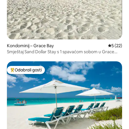
Kondominij – Grace Bay
Prosječna 
5 (22)
Smještaj Sand Dollar Stay s 1 spavaćom sobom u Grace
Bayu (otoci Turks i Caicos)
Odabrali gosti
Među najviše rangiranima s oznakom „Odabrali gosti”