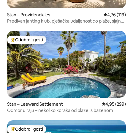
Stan – Providenciales
Prosječna ocje
4,76 (119)
Predivan jahting klub, pješačka udaljenost do plaže, sjajne
recenzije!
Odabrali gosti
Među najviše rangiranima s oznakom „Odabrali gosti”
Stan – Leeward Settlement
Prosječna ocjen
4,95 (299)
Odmor u raju – nekoliko koraka od plaže, s bazenom
Odabrali gosti
Među najviše rangiranima s oznakom „Odabrali gosti”