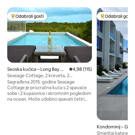
Odabrali gosti
Odabrali gosti
Među najviše rangiranima s oznakom „Odabrali gosti”
Među najviše ran
Seoska kućica – Long Bay Hill
Prosječna ocjena: 4,98/5, recenz
4,98 (115)
s
Seasage Cottage, 2 kreveta, 2
kupaonice, privatni bazen i sjenica
Sagrađena 2015. godine Seasage
Cottage je prozračna kuća s 2 spavaće
sobe i 2 kupaonice i skromnim pogledom
na ocean. Može udobno spavati četiri
odrasle osobe, ali može primiti do šest
osoba na zahtjev. Neobična, tiha, čista i
uredna seoska kućica s klima-uređajem,
privatnim bazenom, roštiljem i sjenicom
Kondominij – Grac
pored bazena. Ova kuća od 1200
Smještaj kategorij
četvornih stopa nalazi se u prijateljskoj