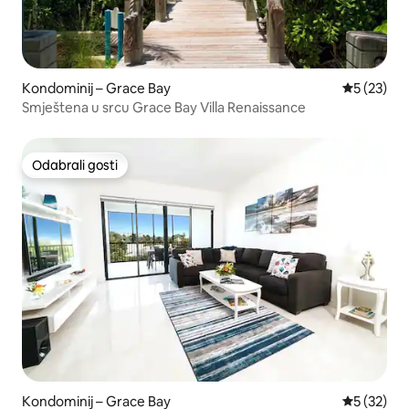
Kondominij – Grace Bay
Prosječna 
5 (23)
Smještena u srcu Grace Bay Villa Renaissance
Odabrali gosti
Odabrali gosti
Kondominij – Grace Bay
Prosječna 
5 (32)