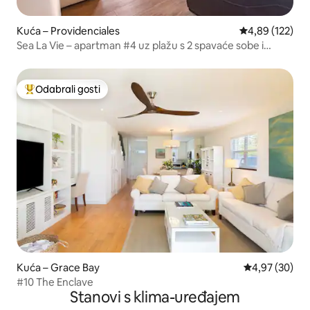
Kuća – Providenciales
Prosječna ocjen
4,89 (122)
Sea La Vie – apartman #4 uz plažu s 2 spavaće sobe i
pogledom na ocean
Odabrali gosti
Među najviše rangiranima s oznakom „Odabrali gosti”
Kuća – Grace Bay
Prosječna ocje
4,97 (30)
#10 The Enclave
Stanovi s klima-uređajem