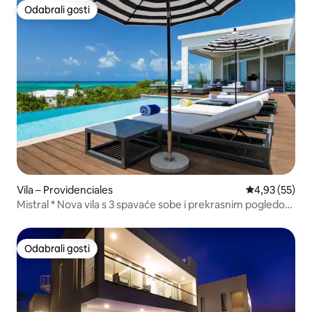
Odabrali gosti
Odabrali gosti
Vila – Providenciales
Prosječna ocje
4,93 (55)
Mistral * Nova vila s 3 spavaće sobe i prekrasnim pogledom
na more
Odabrali gosti
Odabrali gosti