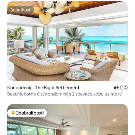
Superhost
Superhost
Kondominij – The Bight Settlement
Prosječna 
5 (10)
Besprijekorno čist kondominij s 2 spavaće sobe uz more
Odabrali gosti
Među najviše rangiranima s oznakom „Odabrali gosti”