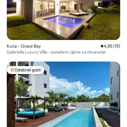
Kuća – Grace Bay
Prosječna ocje
4,95 (19)
Gabriella Luxury Villa – posebne cijene za otvaranje
Odabrali gosti
Među najviše rangiranima s oznakom „Odabrali gosti”