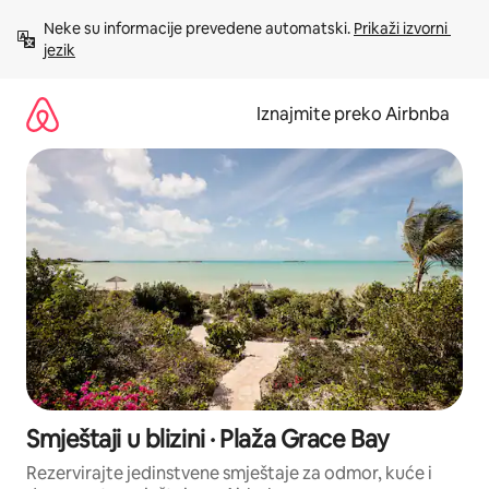
Prijeđi
Neke su informacije prevedene automatski. 
Prikaži izvorni 
na
jezik
sadržaj
Iznajmite preko Airbnba
Smještaji u blizini · Plaža Grace Bay
Rezervirajte jedinstvene smještaje za odmor, kuće i