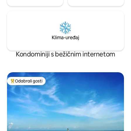
Klima-uređaj
Kondominiji s bežičnim internetom
Odabrali gosti
Među najviše rangiranima s oznakom „Odabrali gosti”