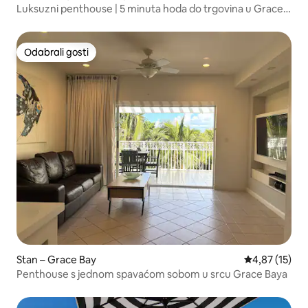
Luksuzni penthouse | 5 minuta hoda do trgovina u Grace
Bayu
Odabrali gosti
Odabrali gosti
Stan – Grace Bay
Prosječna ocje
4,87 (15)
Penthouse s jednom spavaćom sobom u srcu Grace Baya