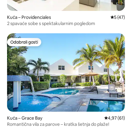
Kuća – Providenciales
Prosječna 
5 (47)
2 spavaće sobe s spektakularnim pogledom
Odabrali gosti
Odabrali gosti
Kuća – Grace Bay
Prosječna ocje
4,97 (61)
Romantična vila za parove – kratka šetnja do plaže!