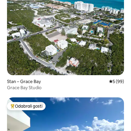
Stan – Grace Bay
Prosječna o
5 (99)
Grace Bay Studio
Odabrali gosti
Među najviše rangiranima s oznakom „Odabrali gosti”