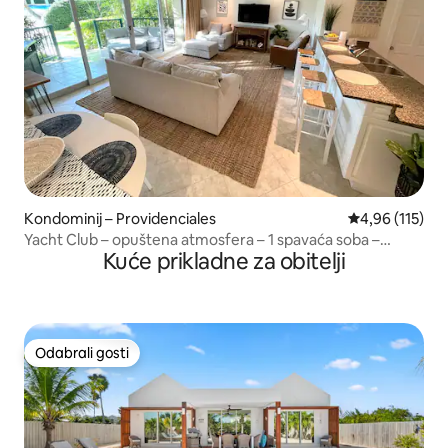
Kondominij – Providenciales
Prosječna ocjen
4,96 (115)
Yacht Club – opuštena atmosfera – 1 spavaća soba –
Kuće prikladne za obitelji
bazen – plaža
Odabrali gosti
Odabrali gosti