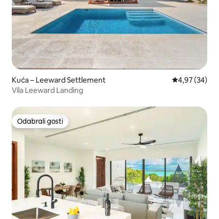
Kuća – Leeward Settlement
Prosječna ocje
4,97 (34)
Vila Leeward Landing
Odabrali gosti
Odabrali gosti