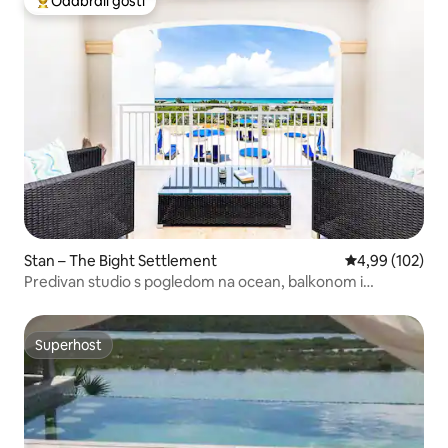
Odabrali gosti
Među najviše rangiranima s oznakom „Odabrali gosti”
Stan – The Bight Settlement
Prosječna ocjen
4,99 (102)
Predivan studio s pogledom na ocean, balkonom i
bazenima
Superhost
Superhost