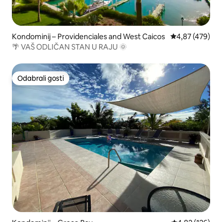
Kondominij – Providenciales and West Caicos
Prosječna ocjen
4,87 (479)
🌴 VAŠ ODLIČAN STAN U RAJU 🌞
Odabrali gosti
Odabrali gosti