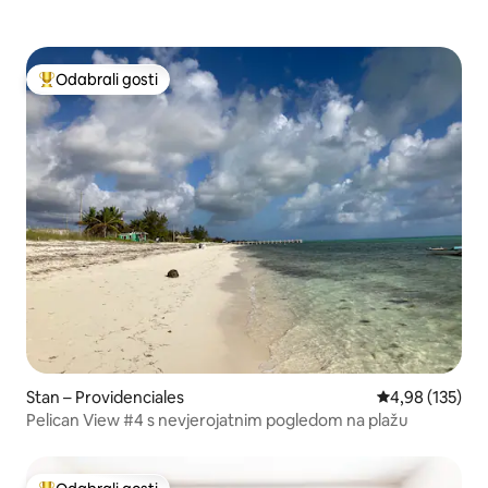
Odabrali gosti
Među najviše rangiranima s oznakom „Odabrali gosti”
Stan – Providenciales
Prosječna ocjen
4,98 (135)
Pelican View #4 s nevjerojatnim pogledom na plažu