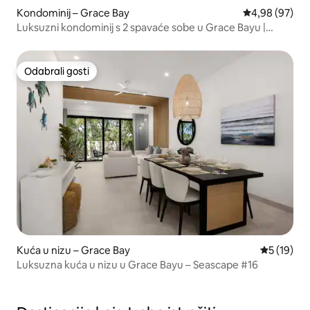
Kondominij – Grace Bay
Prosječna ocje
4,98 (97)
Luksuzni kondominij s 2 spavaće sobe u Grace Bayu |
Pješački do plaže i trgovina
Odabrali gosti
Odabrali gosti
Kuća u nizu – Grace Bay
Prosječna 
5 (19)
Luksuzna kuća u nizu u Grace Bayu – Seascape #16