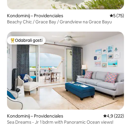
Kondominij – Providenciales
Prosječna 
5 (75)
Beachy Chic / Grace Bay / Grandview na Grace Bayu
Odabrali gosti
Među najviše rangiranima s oznakom „Odabrali gosti”
Kondominij – Providenciales
Prosječna ocje
4,9 (222)
Sea Dreams - Jr 1 bdrm with Panoramic Ocean views!