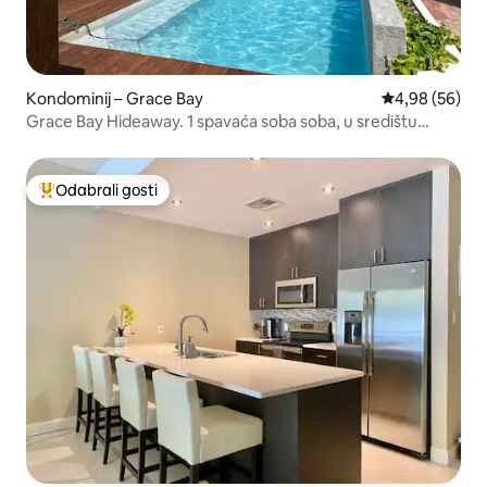
Kondominij – Grace Bay
Prosječna ocje
4,98 (56)
Grace Bay Hideaway. 1 spavaća soba soba, u središtu
Grace Baya.
Odabrali gosti
Među najviše rangiranima s oznakom „Odabrali gosti”