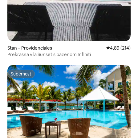
Stan – Providenciales
Prosječna ocjen
4,89 (214)
Prekrasna vila Sunset s bazenom Infiniti
Superhost
Superhost