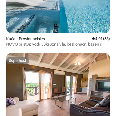
Kuća – Providenciales
Prosječna ocje
4,91 (53)
NOVO pristup vodi! Luksuzna vila, beskonačni bazen i
pogled
Superhost
Superhost