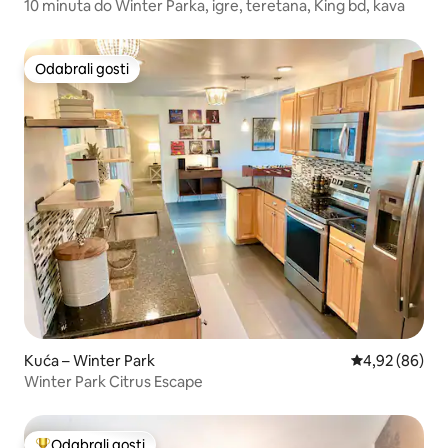
10 minuta do Winter Parka, igre, teretana, King bd, kava
Odabrali gosti
Odabrali gosti
Kuća – Winter Park
Prosječna ocje
4,92 (86)
Winter Park Citrus Escape
Odabrali gosti