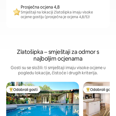
Prosječna ocjena 4,8
Smještaji na lokaciji Zlatošipka imaju visoke
ocjene gostiju (prosječna je ocjena 4,8/5)!
Zlatošipka – smještaji za odmor s
najboljim ocjenama
Gosti su se složili: ti smještaji imaju visoke ocjene u
pogledu lokacije, čistoće i drugih kriterija.
Odabrali gosti
Odabrali gosti
Među najviše rangiranima s oznakom „Odabrali gosti”
Među najviše ran