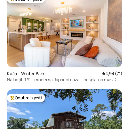
Među najviše rangiranima s oznakom „Odabrali gosti”
Kuća – Winter Park
Prosječna ocje
4,94 (71)
Najboljih 1 % – moderna Japandi oaza – besplatna masažna
kada
Odabrali gosti
Među najviše rangiranima s oznakom „Odabrali gosti”