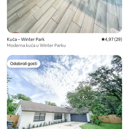
Kuća – Winter Park
Prosječna ocje
4,97 (29)
Moderna kuća u Winter Parku
Odabrali gosti
Odabrali gosti