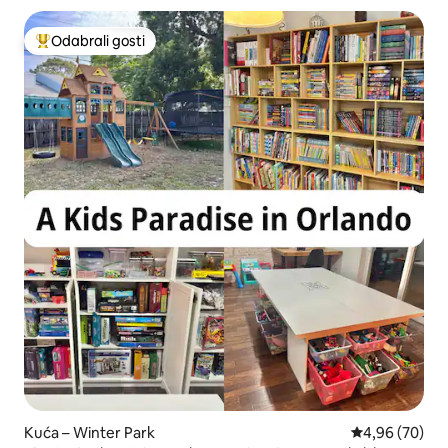
Odabrali gosti
Među najviše rangiranima s oznakom „Odabrali gosti”
Kuća – Winter Park
Prosječna ocje
4,96 (70)