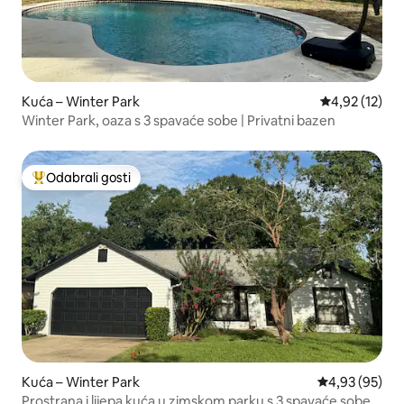
Kuća – Winter Park
Prosječna ocje
4,92 (12)
Winter Park, oaza s 3 spavaće sobe | Privatni bazen
Odabrali gosti
Među najviše rangiranima s oznakom „Odabrali gosti”
Kuća – Winter Park
Prosječna ocje
4,93 (95)
Prostrana i lijepa kuća u zimskom parku s 3 spavaće sobe