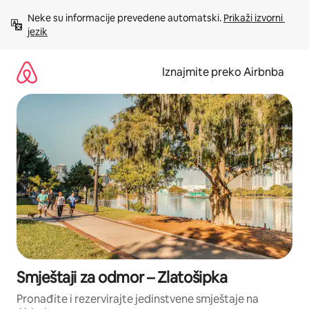
Prijeđi
Neke su informacije prevedene automatski. 
Prikaži izvorni 
na
jezik
sadržaj
Iznajmite preko Airbnba
Smještaji za odmor – Zlatošipka
Pronađite i rezervirajte jedinstvene smještaje na