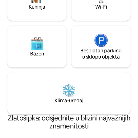
trgovina, restorana,
Kuhinja
Wi-Fi
Saila. UDOBNO Z
ZA 5 OSOBA
Besplatan parking
Bazen
u sklopu objekta
Klima-uređaj
Zlatošipka: odsjednite u blizini najvažnijih
znamenitosti