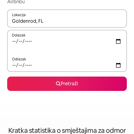
Airbnbu
Lokacija
Kada budu dostupni rezultati, moći ćete ih pregledati koristeći
Dolazak
Odlazak
Pretraži
Kratka statistika o smještajima za odmor