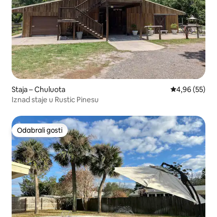
Staja – Chuluota
Prosječna ocje
4,96 (55)
Iznad staje u Rustic Pinesu
Odabrali gosti
Odabrali gosti