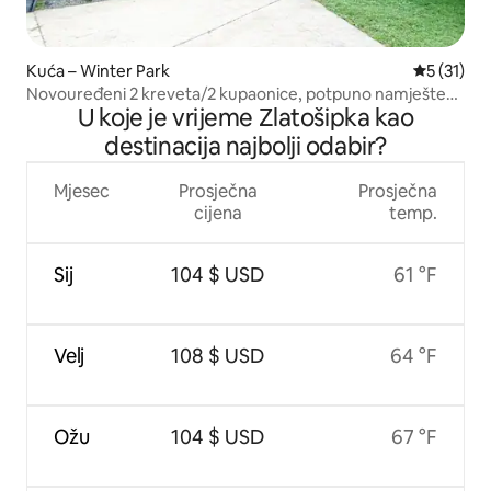
Kuća – Winter Park
Prosječna 
5 (31)
Novouređeni 2 kreveta/2 kupaonice, potpuno namješten
U koje je vrijeme Zlatošipka kao
smještaj
destinacija najbolji odabir?
Mjesec
Prosječna
Prosječna
cijena
temp.
Sij
104 $ USD
61 °F
Velj
108 $ USD
64 °F
Ožu
104 $ USD
67 °F