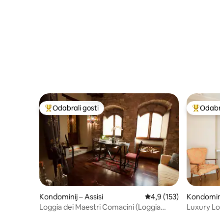
pogledom 
Odabrali gosti
Odabra
Među najviše rangiranima s oznakom „Odabrali gosti”
Među naj
Kondominij – Assisi
Prosječna ocjena: 4,9/5
4,9 (153)
Kondomini
Loggia dei Maestri Comacini (Loggia
Luxury Lo
majstora Comacini)
Apartmen