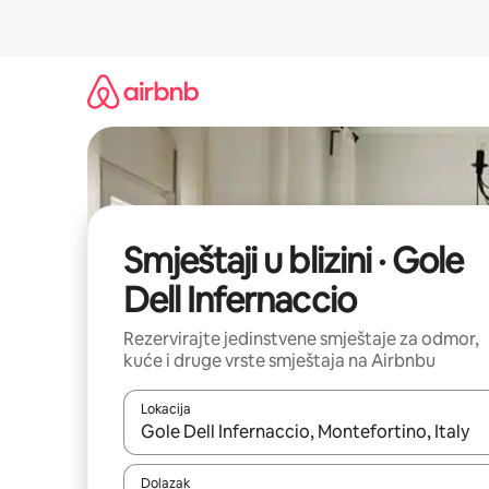
Prijeđi
na
sadržaj
Smještaji u blizini · Gole
Dell Infernaccio
Rezervirajte jedinstvene smještaje za odmor,
kuće i druge vrste smještaja na Airbnbu
Lokacija
Kada budu dostupni rezultati, moći ćete ih pregle
Dolazak