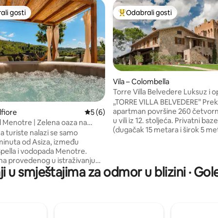
li gosti
Odabrali gosti
više rangiranima s oznakom „Odabrali gosti”
Među najviše rangiranima s oz
Vila – Colombella
Torre Villa Belvedere Luksuz i 
uz bazen
„TORRE VILLA BELVEDERE” Prek
apartman površine 260 četvor
, recenzija: 101
lfiore
Prosječna ocjena: 5/5, recenzija: 6
5 (6)
u vili iz 12. stoljeća. Privatni baz
l Menotre | Zelena oaza na
(dugačak 15 metara i širok 5 me
m selu
a turiste nalazi se samo
bilijar stol, pikado ploča, veliki vr
minuta od Asiza, između
od 80 četvornih metara, roštilj, 
 Spella i vodopada Menotre.
prostor za opuštanje unutar tor
a provedenog u istraživanju
Praktično privatno parkirališno
i u smještajima za odmor u blizini · Gol
jednostavno se opustite u
sklopu objekta. Strateški smješ
noj kadi, ležaljci ili na
od Perugie, 4 km od autoceste
 i u prostoru za roštilj, okruženi
udobno primiti do 8 gostiju. 3
 tišinom umbrijskog krajolika.
dvokrevetne spavaće sobe s p
Wi-Fi, pametni TV s pristupom
kupaonicom, TV-om i sefom.
etflixu, klima-uređaj i 3