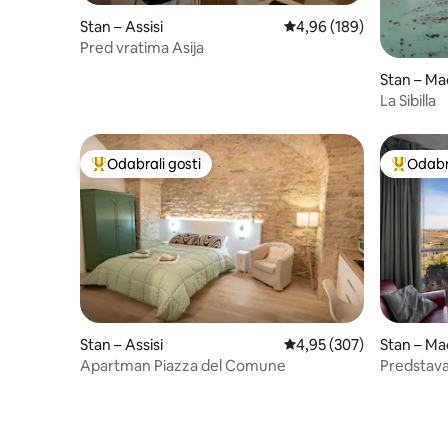
Stan – Assisi
Prosječna ocjena: 4,96/5
4,96 (189)
Pred vratima Asija
Stan – Ma
La Sibilla
Odabrali gosti
Odabra
Među najviše rangiranima s oznakom „Odabrali gosti”
Među naj
Stan – Assisi
Prosječna ocjena: 4,95/5
4,95 (307)
Stan – Ma
Apartman Piazza del Comune
Predstav