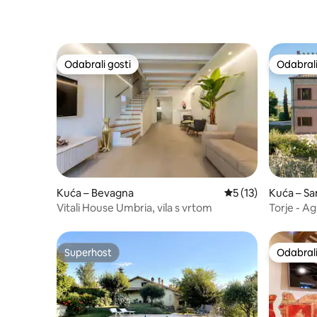
Odabrali gosti
Odabrali
Odabrali gosti
Odabrali
Kuća – Bevagna
Prosječna ocjena: 5
5 (13)
Kuća – Sa
co
Vitali House Umbria, vila s vrtom
Torje - A
Superhost
Odabrali
Superhost
Odabrali