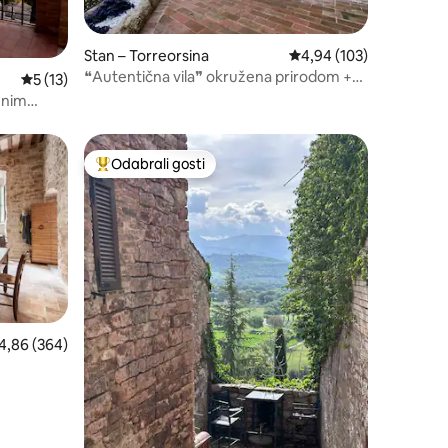
Stan – Torreorsina
Prosječna ocjena: 4,94/
4,94 (103)
❝Autentična vila❞ okružena prirodom +
Prosječna ocjena: 5/5, recenzija: 13
5 (13)
Alexa
enim
Odabrali gosti
nakom „Odabrali gosti”
Među najviše rangiranima s oznakom „Odabrali gosti”
osječna ocjena: 4,86/5, recenzija: 364
4,86 (364)