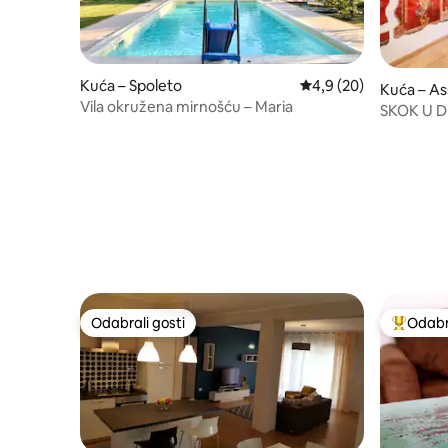
Kuća – Spoleto
Prosječna ocjena: 4,9/
4,9 (20)
Kuća – Ass
Vila okružena mirnošću – Maria
SKOK U D
HOME
Odabrali gosti
Odabra
Odabrali gosti
Među naj