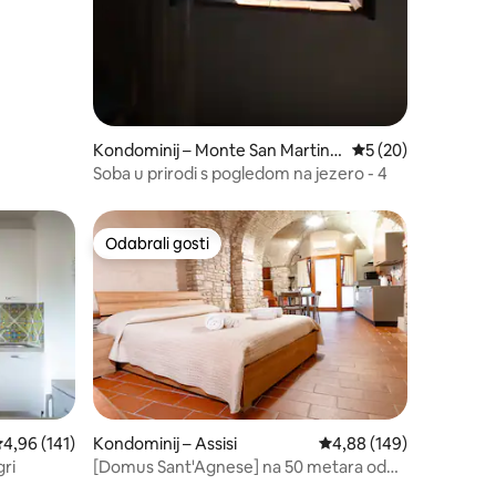
Kondominij – Monte San Martino
Prosječna ocjena: 5
5 (20)
(MC)
Soba u prirodi s pogledom na jezero - 4
Odabrali gosti
Odabrali gosti
rosječna ocjena: 4,96/5, recenzija: 141
4,96 (141)
Kondominij – Assisi
Prosječna ocjena: 4,88/
4,88 (149)
gri
[Domus Sant'Agnese] na 50 metara od
Carla Acutisa