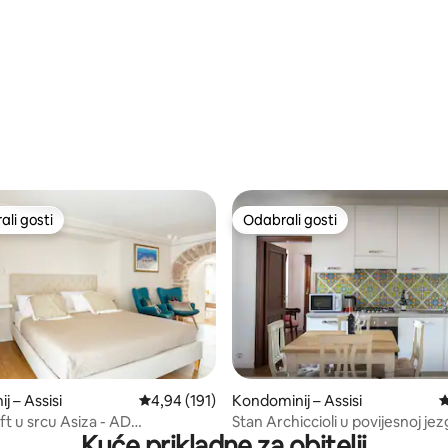
i tišinom
li gosti
Odabrali gosti
više rangiranima s oznakom „Odabrali gosti”
Odabrali gosti
, recenzija: 153
j – Assisi
Prosječna ocjena: 4,94/5, recenzija: 191
4,94 (191)
Kondominij – Assisi
P
ft u srcu Asiza - AD
Stan Archiccioli u povijesnoj jez
Kuće prikladne za obitelji
ts