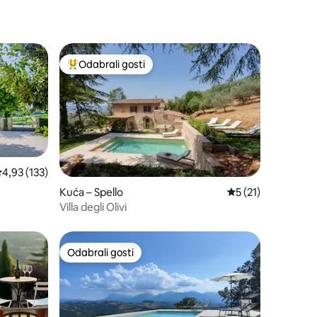
Odabrali gosti
Među najviše rangiranima s oznakom „Odabrali gosti”
rosječna ocjena: 4,93/5, recenzija: 133
4,93 (133)
Kuća – Spello
Prosječna ocjena: 5
5 (21)
Villa degli Olivi
Odabrali gosti
Odabrali gosti