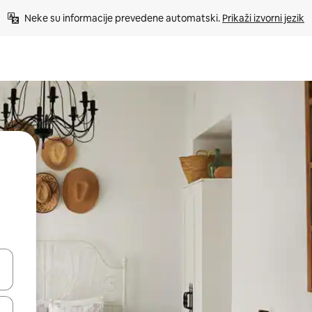
Neke su informacije prevedene automatski. 
Prikaži izvorni jezik
dati koristeći se strelicama prema gore i prema dolje, kao i dodirom i