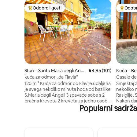
Odabrali gosti
Odabra
Među najviše rangiranima s oznakom „Odabrali gosti”
Među naj
Stan – Santa Maria degli Ang
Prosječna ocjena: 4,95/5
4,95 (101)
Kuća – Be
eli
kuća za odmor „da Flavia”
Casale de
umbrijsko
120 m ² Kuća za odmor od Flavije udaljena
Smještaj z
je svega nekoliko minuta hoda od bazilike
nekoliko 
S.Maria degli Angeli 3 spavaće sobe s 2
Rasiglije,
bračna kreveta 2 kreveta za jednu osobu
Nakon dan
Popularni sadržaj
2 kupaonice, prekrasna terasa okrenuta
Umbrije, 
prema Assisiju i velika terasa na kojoj
hidromasaž
možete jesti i zabaviti se u tišini Wi-Fi,
ležaljkama
pametni TV, klima-uređaj, parkiralište u
prirodom i
sklopu objekta. Ima autobusne linije
Kuća ima 
ispred ulice, supermarket udaljen 100
osobnom N