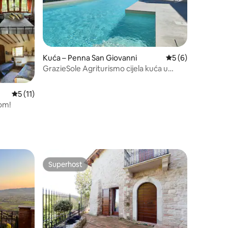
Kuća – Penna San Giovanni
Prosječna ocjena: 
5 (6)
GrazieSole Agriturismo cijela kuća u
ekskluzivnom najmu
Prosječna ocjena: 5/5, recenzija: 11
5 (11)
nom!
Superhost
nakom „Odabrali gosti”
Superhost