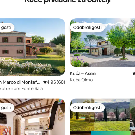
 gosti
Odabrali gosti
 gosti
Odabrali gosti
Kuća – Assisi
P
Kuća Olmo
/5, recenzija: 13
n Marco di Montefal
Prosječna ocjena: 4,95/5, recenzija: 60
4,95 (60)
groturizam Fonte Sala
 gosti
Odabrali gosti
 gosti
Odabrali gosti