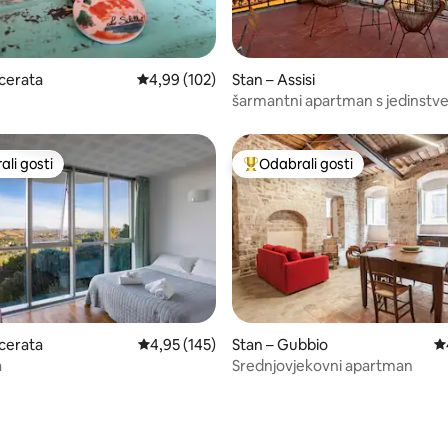
, recenzija: 189
cerata
Prosječna ocjena: 4,99/5, recenzija: 102
4,99 (102)
Stan – Assisi
šarmantni apartman s jedinstv
pogledom
li gosti
Odabrali gosti
više rangiranima s oznakom „Odabrali gosti”
Među najviše rangiranima s oz
, recenzija: 307
cerata
Prosječna ocjena: 4,95/5, recenzija: 145
4,95 (145)
Stan – Gubbio
Pr
a
Srednjovjekovni apartman