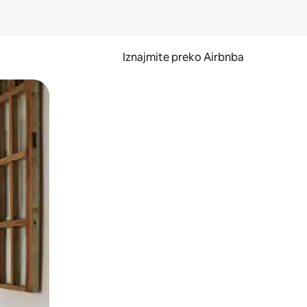
Iznajmite preko Airbnba
li prelaskom prstom po zaslonu.