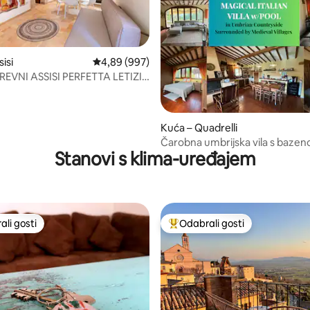
5, recenzija: 20
isi
Prosječna ocjena: 4,89/5, recenzija: 997
4,89 (997)
REVNI ASSISI PERFETTA LETIZIA
Kuća – Quadrelli
Čarobna umbrijska vila s baze
Stanovi s klima-uređajem
li gosti
Odabrali gosti
više rangiranima s oznakom „Odabrali gosti”
Među najviše rangiranima s oz