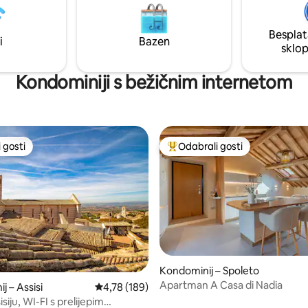
obe, od kojih jedna ima privatnu
. Iznajmljivanje smještaja
Besplat
 bez dodatnih usluga, bez
i
Bazen
sklo
čke djelatnosti.
Kondominiji s bežičnim internetom
 gosti
Odabrali gosti
 gosti
Među najviše rangiranima s oz
Kondominij – Spoleto
, recenzija: 209
Apartman A Casa di Nadia
j – Assisi
Prosječna ocjena: 4,78/5, recenzija: 189
4,78 (189)
isiju, WI-FI s prelijepim