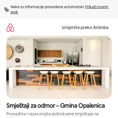
Prijeđi
Neke su informacije prevedene automatski. 
Prikaži izvorni 
na
jezik
sadržaj
Iznajmite preko Airbnba
Smještaji za odmor – Gmina Opalenica
Pronađite i rezervirajte jedinstvene smještaje na