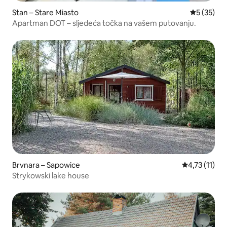
Stan – Stare Miasto
Prosječna 
5 (35)
Apartman DOT – sljedeća točka na vašem putovanju.
Brvnara – Sapowice
Prosječna ocj
4,73 (11)
Strykowski lake house