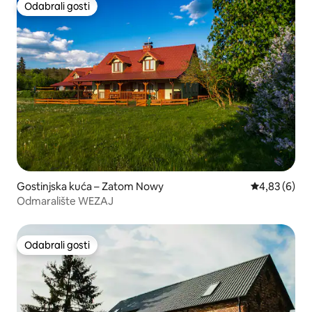
Odabrali gosti
Odabrali gosti
Gostinjska kuća – Zatom Nowy
Prosječna ocj
4,83 (6)
Odmaralište WEZAJ
Odabrali gosti
Odabrali gosti