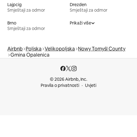
Lajpcig
Drezden
Smještaji za odmor
Smještaji za odmor
Brno
Prikaži više
Smještaji za odmor
Airbnb
Poljska
Velikopoljska
Nowy Tomyśl County
Gmina Opalenica
© 2026 Airbnb, Inc.
Pravila o privatnosti
Uvjeti