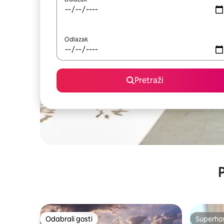
Odlazak
Pretraži
P
Odabrali gosti
Superho
Odabrali gosti
Superho