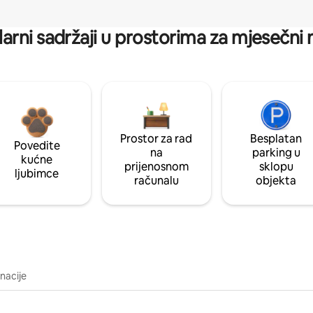
arni sadržaji u prostorima za mjesečni
Prostor za rad
Besplatan
Povedite
na
parking u
kućne
prijenosnom
sklopu
ljubimce
računalu
objekta
inacije