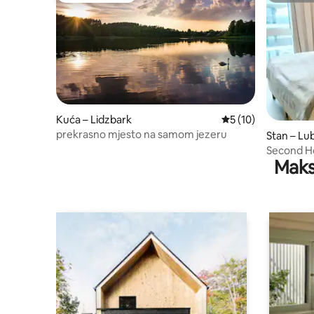
Kuća – Lidzbark
Prosječna ocjena: 5
5 (10)
prekrasno mjesto na samom jezeru
Stan – L
Second Ho
Maks
kreveta | 