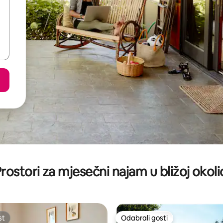
rostori za mjesečni najam u bližoj okoli
st
Odabrali gosti
st
Odabrali gosti