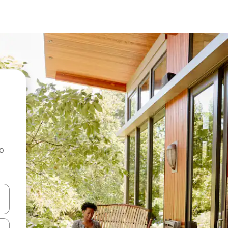
ao
dati koristeći se strelicama prema gore i prema dolje, kao i dodirom i