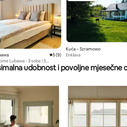
/5, recenzija: 10
Kuća – Szramowo
Enklava
ubawa
Prosječna ocjena: 5/5, recenzija: 9
5 (9)
me Lubawa - 3 sobe | 5
imalna udobnost i povoljne mjesečne c
fv | parking