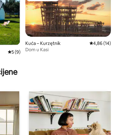
Kuća – Kurzętnik
Prosječna ocjena: 4,86
4,86 (14)
Dom u Kasi
Prosječna ocjena: 5/5, recenzija: 9
5 (9)
ijene