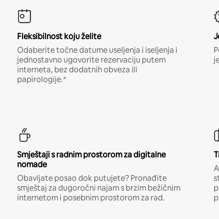
Fleksibilnost koju želite
J
Odaberite točne datume useljenja i iseljenja i
P
jednostavno ugovorite rezervaciju putem
j
interneta, bez dodatnih obveza ili
papirologije.*
Smještaji s radnim prostorom za digitalne
T
nomade
A
Obavljate posao dok putujete? Pronađite
s
smještaj za dugoročni najam s brzim bežičnim
p
internetom i posebnim prostorom za rad.
p