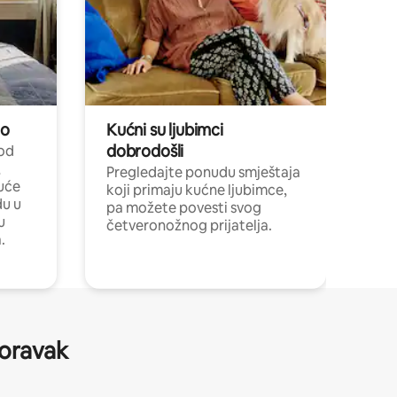
no
Kućni su ljubimci
dobrodošli
 od
,
Pregledajte ponudu smještaja
uće
koji primaju kućne ljubimce,
du u
pa možete povesti svog
u
četveronožnog prijatelja.
.
boravak