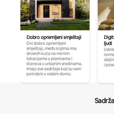
Dobro opremljeni smještaji
Digit
ljudi
Ovi dobro opremljeni
smještaji, među kojima ima
Udobn
drvenih kuća na mirnim
nomad
lokacijama u planinama i
dalji
stanova u urbanim sredinama,
i pos
imaju sve sadržaje koji su vam
potrebni u vašem domu.
Sadrža