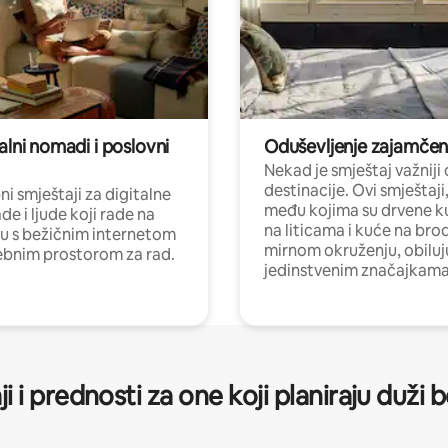
alni nomadi i poslovni
Oduševljenje zajamče
Nekad je smještaj važniji
destinacije. Ovi smještaji
i smještaji za digitalne
među kojima su drvene k
e i ljude koji rade na
na liticama i kuće na bro
nu s bežičnim internetom
mirnom okruženju, obiluj
ebnim prostorom za rad.
jedinstvenim značajkama
ji i prednosti za one koji planiraju duži 