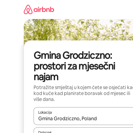
Prijeđi
na
sadržaj
Gmina Grodziczno:
prostori za mjesečni
najam
Potražite smještaj u kojem ćete se osjećati k
kod kuće kad planirate boravak od mjesec ili
više dana.
Lokacija
Kada budu dostupni rezultati, moći ćete ih pregle
Dolazak