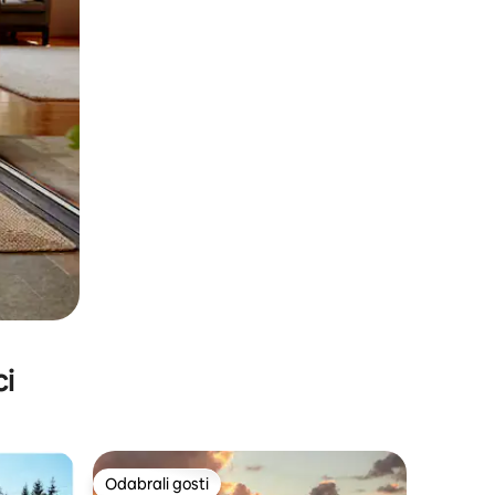
ci
Odabrali gosti
Odabrali gosti