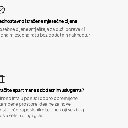
ednostavno izražene mjesečne cijene
osebne cijene smještaja za duži boravak i
edna mjesečna rata bez dodatnih naknada.*
ražite apartmane s dodatnim uslugama?
irbnb ima u ponudi dobro opremljene
tambene prostore idealne za nove i
ostojeće zaposlenike te one koji se zbog
osla sele u drugi grad.