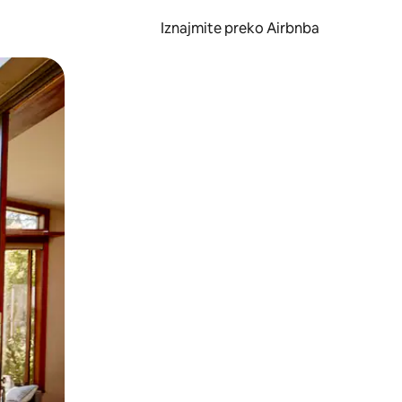
Iznajmite preko Airbnba
li prelaskom prstom po zaslonu.