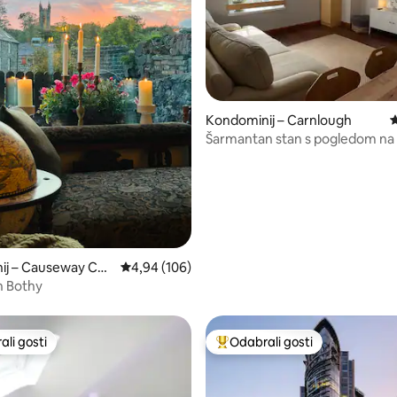
, recenzija: 150
Kondominij – Carnlough
P
Šarmantan stan s pogledom na 
Carnlough
ij – Causeway Coa
Prosječna ocjena: 4,94/5, recenzija: 106
4,94 (106)
ens
h Bothy
li gosti
Odabrali gosti
više rangiranima s oznakom „Odabrali gosti”
Među najviše rangiranima s oz