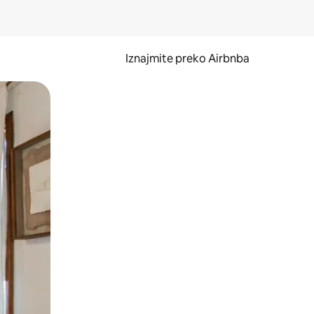
Iznajmite preko Airbnba
li prelaskom prstom po zaslonu.