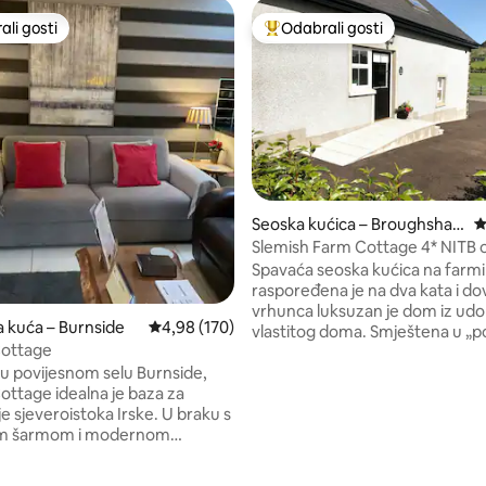
li gosti
Odabrali gosti
više rangiranima s oznakom „Odabrali gosti”
Među najviše rangiranima s oz
Seoska kućica – Broughshan
P
e
Slemish Farm Cottage 4* NITB
, recenzija: 255
Spavaća seoska kućica na farmi
raspoređena je na dva kata i d
vrhunca luksuzan je dom iz udo
a kuća – Burnside
Prosječna ocjena: 4,98/5, recenzija: 170
4,98 (170)
vlastitog doma. Smještena u „p
Cottage
izvanredne prirodne ljepote” n
u povijesnom selu Burnside,
„Gateway to the Glens of Antri
ottage idealna je baza za
seoska kućica idealna je za gost
je sjeveroistoka Irske. U braku s
planiraju istražiti zapanjujuću s
nim šarmom i modernom
obalu, udaljena je 3 milje od n
, seoska kućica stara je više od
sela Broughshane i 30 milja od B
a i nedavno je renovirana u
Osim toga, savršen je za one koj