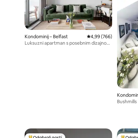
Kondominij – Belfast
Prosječna ocjena: 4,99/5
4,99 (766)
Luksuzni apartman s posebnim dizajnom
u četvrti Titanic
Kondomin
st and Gl
Bushmills
Odabrali gosti
Odabra