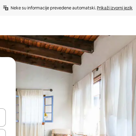
Neke su informacije prevedene automatski. 
Prikaži izvorni jezik
dati koristeći se strelicama prema gore i prema dolje, kao i dodirom i