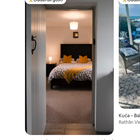
Među najviše rangiranima s oznakom „Odabrali gosti”
Među naj
Kuća – Bal
Rathlin Vi
pogledom