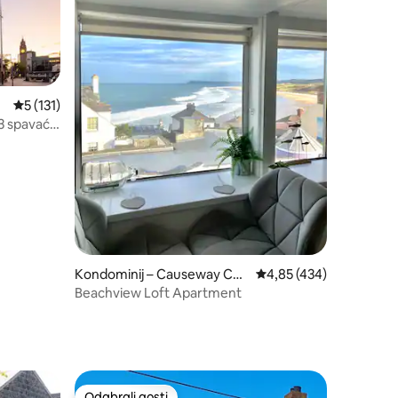
Prosječna ocjena: 5/5, recenzija: 131
5 (131)
 3 spavaće
Kondominij – Causeway Coa
Prosječna ocjena: 4,85/
4,85 (434)
st and Glens
Beachview Loft Apartment
Odabrali gosti