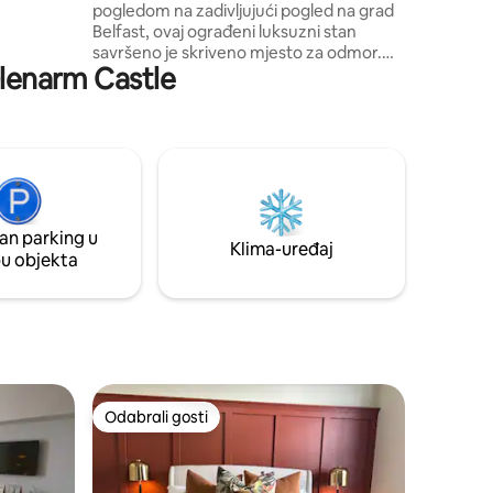
pogledom na zadivljujući pogled na grad
u, uživati
Belfast, ovaj ograđeni luksuzni stan
lemish i
savršeno je skriveno mjesto za odmor.
 Glenarm Castle
Možete se opustiti u masažnoj kadi i
bazenu na privatnom balkonu dok
gledate živahna gradska svjetla ili se
možete prošetati kroz Cavehill kako
biste posjetili dvorac Belfast i Napoleonov
nos - oboje su vam na pragu! Udaljeni ste
samo 10 minuta od centra Belfasta gdje
možete uživati u svim znamenitostima,
an parking u
trgovinama i blagovaonicama koje nudi
Klima-uređaj
pu objekta
Belfast.
Odabrali gosti
nakom „Odabrali gosti”
Odabrali gosti