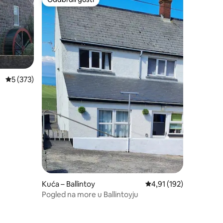
nakom „Odabrali gosti”
Odabrali gosti
Prosječna ocjena: 5/5, recenzija: 373
5 (373)
Kuća – Ballintoy
Prosječna ocjena: 4,91/
4,91 (192)
Pogled na more u Ballintoyju