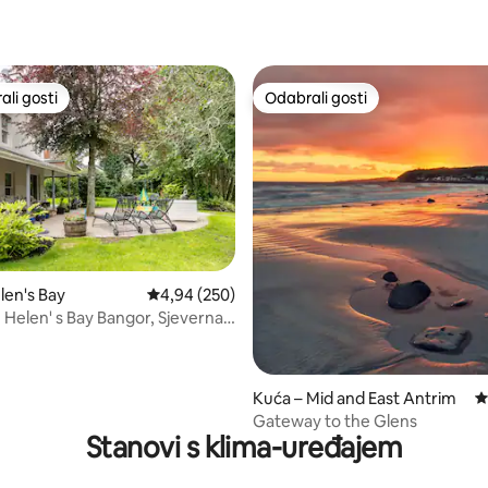
, recenzija: 716
li gosti
Odabrali gosti
više rangiranima s oznakom „Odabrali gosti”
Odabrali gosti
len's Bay
Prosječna ocjena: 4,94/5, recenzija: 250
4,94 (250)
e Helen' s Bay Bangor, Sjeverna
, recenzija: 270
Kuća – Mid and East Antrim
P
Gateway to the Glens
Stanovi s klima-uređajem