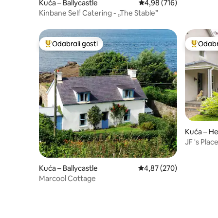
Kuća – Ballycastle
Prosječna ocjena: 4,98/5
4,98 (716)
Kinbane Self Catering - „The Stable”
Odabrali gosti
Odabra
Među najviše rangiranima s oznakom „Odabrali gosti”
Među naj
Kuća – He
JF 's Plac
Irska
Kuća – Ballycastle
Prosječna ocjena: 4,87/5
4,87 (270)
Marcool Cottage