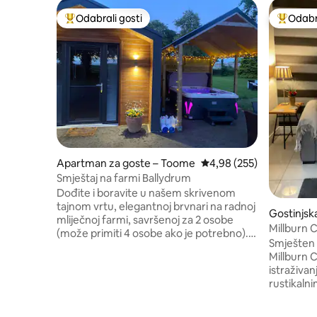
Odabrali gosti
Odabra
Među najviše rangiranima s oznakom „Odabrali gosti”
Među naj
Apartman za goste – Toome
Prosječna ocjena: 4,98/5
4,98 (255)
Smještaj na farmi Ballydrum
Dođite i boravite u našem skrivenom
tajnom vrtu, elegantnoj brvnari na radnoj
Gostinjsk
mliječnoj farmi, savršenoj za 2 osobe
Millburn 
(može primiti 4 osobe ako je potrebno).
Smješten 
Uživajte u privatnoj, natkrivenoj
Millburn C
masažnoj kadi s 5 sjedala, prekrasnom
istraživan
pogledu na prirodu, ognjištu i ugodnoj
rustikal
terasi. U njemu se nalazi udoban bračni
udobnošću
krevet, kauč na razvlačenje i mirno
300 godin
uređenje s modernim detaljima. NE