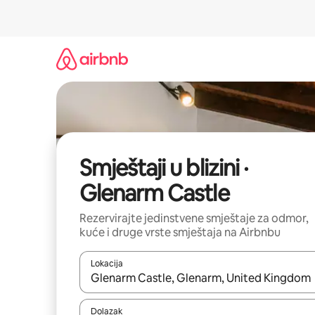
Prijeđi
na
sadržaj
Smještaji u blizini ·
Glenarm Castle
Rezervirajte jedinstvene smještaje za odmor,
kuće i druge vrste smještaja na Airbnbu
Lokacija
Kada budu dostupni rezultati, moći ćete ih pregle
Dolazak