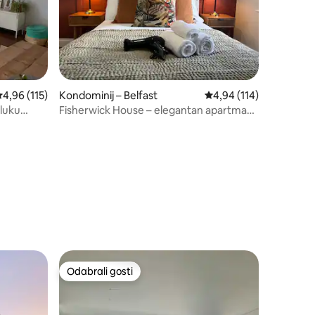
rosječna ocjena: 4,96/5, recenzija: 115
4,96 (115)
Kondominij – Belfast
Prosječna ocjena: 4,94/
4,94 (114)
luku
Fisherwick House – elegantan apartman
s 1 spavaćom sobom
Odabrali gosti
nakom „Odabrali gosti”
Odabrali gosti