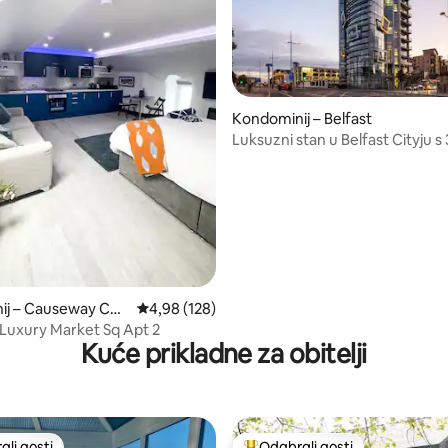
, recenzija: 766
Kondominij – Belfast
Luksuzni stan u Belfast Cityju s
sobe i 6 gostiju
ij – Causeway Coa
Prosječna ocjena: 4,98/5, recenzija: 128
4,98 (128)
ens
 Luxury Market Sq Apt 2
Kuće prikladne za obitelji
li gosti
Odabrali gosti