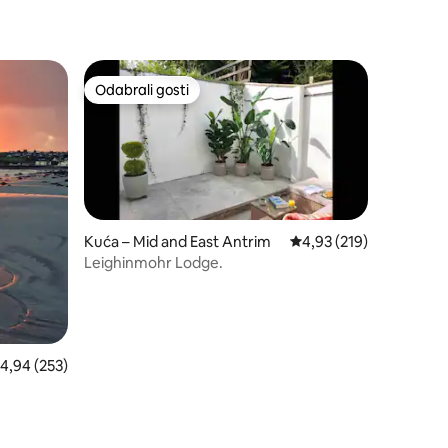
Odabrali gosti
Odabrali gosti
Kuća – Mid and East Antrim
Prosječna ocjena: 4,93/
4,93 (219)
Leighinmohr Lodge.
rosječna ocjena: 4,94/5, recenzija: 253
4,94 (253)