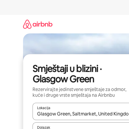
Prijeđi
na
sadržaj
Smještaji u blizini ·
Glasgow Green
Rezervirajte jedinstvene smještaje za odmor,
kuće i druge vrste smještaja na Airbnbu
Lokacija
Kada budu dostupni rezultati, moći ćete ih pregle
Dolazak