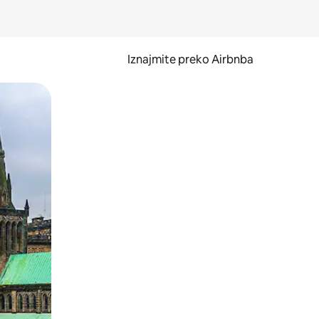
Iznajmite preko Airbnba
li prelaskom prstom po zaslonu.