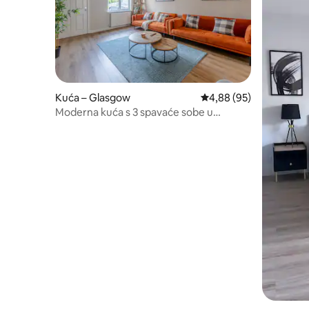
Kuća – Glasgow
Prosječna ocjena: 4,88/
4,88 (95)
Moderna kuća s 3 spavaće sobe u
Glasgowu