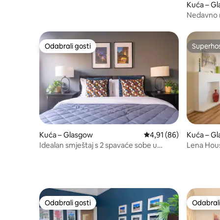
Kuća – G
Nedavno r
sobe u bli
Odabrali gosti
Superho
Odabrali gosti
Superho
Kuća – Glasgow
Prosječna ocjena: 4,91/
4,91 (86)
Kuća – G
Idealan smještaj s 2 spavaće sobe u
Lena Hou
Glasgowu
Odabrali gosti
Odabrali
Odabrali gosti
Odabrali