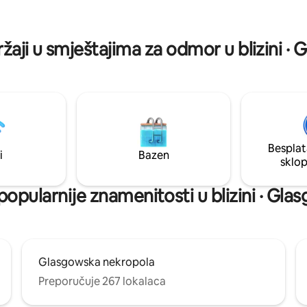
samostojeća kada, tuš-kada u
. TV od 50
zba na uređaju Alexa. Kontrole
ržaji u smještajima za odmor u blizini ·
.
Besplat
i
Bazen
sklo
popularnije znamenitosti u blizini · Gl
Glasgowska nekropola
Preporučuje 267 lokalaca