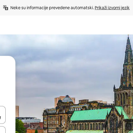
Neke su informacije prevedene automatski. 
Prikaži izvorni jezik
dati koristeći se strelicama prema gore i prema dolje, kao i dodirom i