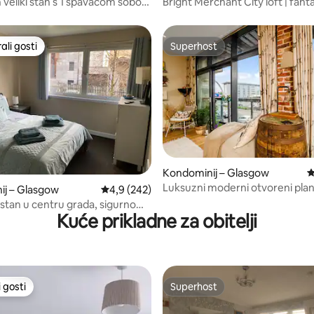
 veliki stan s 1 spavaćom sobom
Bright Merchant City loft | fant
 bračnim krevetom.
pogled | besplatan parking
li gosti
Superhost
više rangiranima s oznakom „Odabrali gosti”
Superhost
, recenzija: 110
Kondominij – Glasgow
P
Luksuzni moderni otvoreni pla
ij – Glasgow
Prosječna ocjena: 4,9/5, recenzija: 242
4,9 (242)
stan> Prking i balkon
stan u centru grada, sigurno
Kuće prikladne za obitelji
e.
 gosti
Superhost
 gosti
Superhost