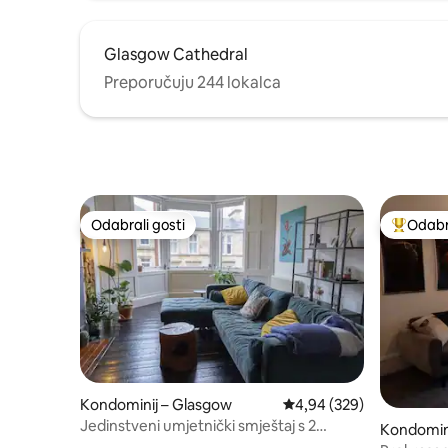
Glasgow Cathedral
Preporučuju 244 lokalca
Odabrali gosti
Odabra
Odabrali gosti
Među naj
Kondominij – Glasgow
Prosječna ocjena: 4,94/5
4,94 (329)
Jedinstveni umjetnički smještaj s 2
Kondomin
spavaće sobe – City Cntr ArtSchool