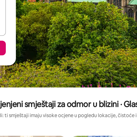
jenjeni smještaji za odmor u blizini · 
li: ti smještaji imaju visoke ocjene u pogledu lokacije, čistoće i