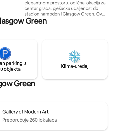
jedan jednostruki krevet
elegantnom prostoru. odlična lokacija za
centar grada. pješačka udaljenost do
stadion hampden i Glasgow Green. Ovo
 Glasgow Green
Hydro Najbolji golf, flipout trampolini
karting u zatvorenom, udaljen deset
minuta vožnje taksijem. Stan također ima
pristup prednjem i stražnjem vrtu.
Privatni taksi dostupan za prijevoz od
zračne luke,željezničkog ili autobusnog
kolodvora,cijene se razlikuju ovisno o
vremenu i danu preuzimanja Nema
an parking u
rezervacija ugovorenih iz Glasgowa ili
Klima-uređaj
pu objekta
okolice,osim ako su gosti članovi iste
obitelji
asgow Green
Gallery of Modern Art
Preporučuje 260 lokalaca