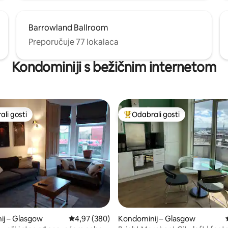
Barrowland Ballroom
Preporučuje 77 lokalaca
Kondominiji s bežičnim internetom
li gosti
Odabrali gosti
više rangiranima s oznakom „Odabrali gosti”
Među najviše rangiranima s oz
, recenzija: 329
ij – Glasgow
Prosječna ocjena: 4,97/5, recenzija: 380
4,97 (380)
Kondominij – Glasgow