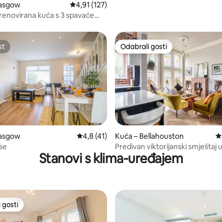
lasgow
Prosječna ocjena: 4,91/5, recenzija: 127
4,91 (127)
enovirana kuća s 3 spavaće
zini centra grada
st
Odabrali gosti
st
Odabrali gosti
5, recenzija: 86
lasgow
Prosječna ocjena: 4,8/5, recenzija: 41
4,8 (41)
Kuća – Bellahouston
P
se
Predivan viktorijanski smještaj u blizini
Stanovi s klima-uređajem
postaje Dumbreck
 gosti
 gosti