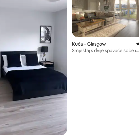
5, recenzija: 95
Kuća – Glasgow
P
Smještaj s dvije spavaće sobe i
BESPLATNIM parkingom