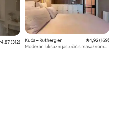
Kuća – Rutherglen
Prosječna ocjena: 4,92/
4,92 (169)
rosječna ocjena: 4,87/5, recenzija: 312
4,87 (312)
Moderan luksuzni jastučić s masažnom
kadom