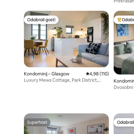
Prekrasan
s velikim
Odabrali gosti
Odabra
Odabrali gosti
Među naj
Kondominij – Glasgow
Prosječna ocjena: 4,98/5
4,98 (110)
Luxury Mews Cottage, Park District,
Kondomin
Glasgow
Dvosobni 
parkirališt
Superhost
Odabrali
Superhost
Odabrali