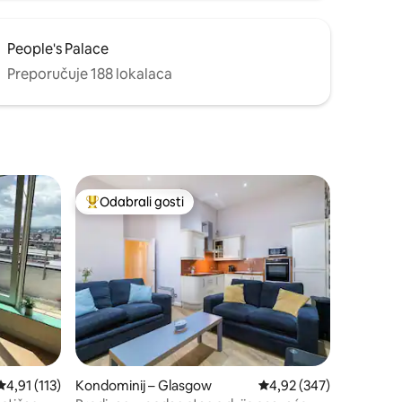
People's Palace
Preporučuje 188 lokalaca
Odabrali gosti
nakom „Odabrali gosti”
Među najviše rangiranima s oznakom „Odabrali gosti”
Prosječna ocjena: 4,91/5, recenzija: 113
4,91 (113)
Kondominij – Glasgow
Prosječna ocjena: 4,92/
4,92 (347)