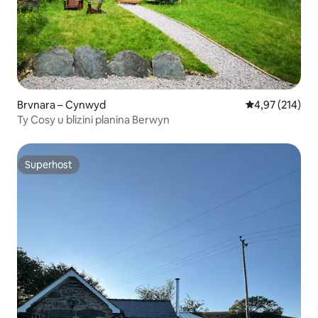
Brvnara – Cynwyd
Prosječna ocjen
4,97 (214)
Ty Cosy u blizini planina Berwyn
Superhost
Superhost