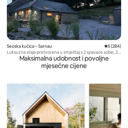
Seoska kućica – Sarnau
Prosječna oc
5 (284)
Luksuzna staja pretvorena u smještaj s 2 spavaće sobe, 2
Maksimalna udobnost i povoljne
kupaonice i masažnom kadom
mjesečne cijene