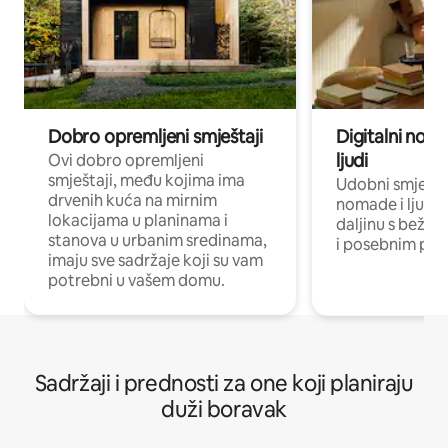
Dobro opremljeni smještaji
Digitalni noma
ljudi
Ovi dobro opremljeni
smještaji, među kojima ima
Udobni smještaj
drvenih kuća na mirnim
nomade i ljude 
lokacijama u planinama i
daljinu s bežič
stanova u urbanim sredinama,
i posebnim pro
imaju sve sadržaje koji su vam
potrebni u vašem domu.
Sadržaji i prednosti za one koji planiraju
duži boravak