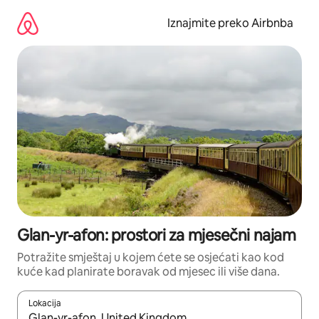
Prijeđi
na
Iznajmite preko Airbnba
sadržaj
Glan-yr-afon: prostori za mjesečni najam
Potražite smještaj u kojem ćete se osjećati kao kod
kuće kad planirate boravak od mjesec ili više dana.
Lokacija
Kada budu dostupni rezultati, moći ćete ih pregledati koristeći