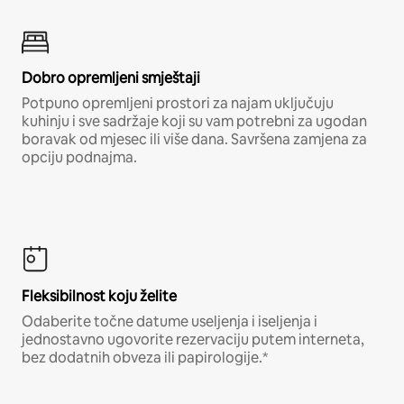
Dobro opremljeni smještaji
Potpuno opremljeni prostori za najam uključuju
kuhinju i sve sadržaje koji su vam potrebni za ugodan
boravak od mjesec ili više dana. Savršena zamjena za
opciju podnajma.
Fleksibilnost koju želite
Odaberite točne datume useljenja i iseljenja i
jednostavno ugovorite rezervaciju putem interneta,
bez dodatnih obveza ili papirologije.*