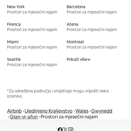
New York
Barcelona
Prostori za mjesečni najam
Prostori za mjesečni najam
Firenca
Atena
Prostori za mjesečni najam
Prostori za mjesečni najam
Miami
Montreal
Prostori za mjesečni najam
Prostori za mjesečni najam
Seattle
Prikaži više
Prostori za mjesečni najam
*Za određena područja i smještaje mogu vrijediti neke
iznimke.
Airbnb
Ujedinjeno Kraljevstvo
Wales
Gwynedd
Glan-yr-afon
Prostori za mjesečni najam