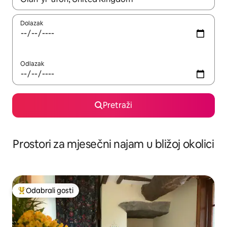
Dolazak
Odlazak
Pretraži
Prostori za mjesečni najam u bližoj okolici
Odabrali gosti
Među najviše rangiranima s oznakom „Odabrali gosti”