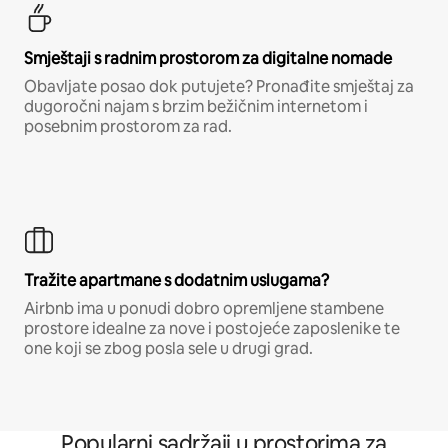
Smještaji s radnim prostorom za digitalne nomade
Obavljate posao dok putujete? Pronađite smještaj za
dugoročni najam s brzim bežičnim internetom i
posebnim prostorom za rad.
Tražite apartmane s dodatnim uslugama?
Airbnb ima u ponudi dobro opremljene stambene
prostore idealne za nove i postojeće zaposlenike te
one koji se zbog posla sele u drugi grad.
Popularni sadržaji u prostorima za