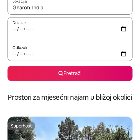
Lokacija
Kada budu dostupni rezultati, moći ćete ih pregledati koristeći
Dolazak
Odlazak
Pretraži
Prostori za mjesečni najam u bližoj okolici
Superhost
Superhost