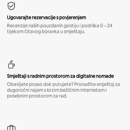
Ugovarajte rezervacije s povjerenjem
Recenzije naših pouzdanih gostiju i podrška 0 – 24
tijekom čitavog boravka u smještaju.
Smještaji s radnim prostorom za digitalne nomade
Obavljate posao dok putujete? Pronađite smještaj za
dugoročni najam s brzim bežičnim internetom i
posebnim prostorom za rad.