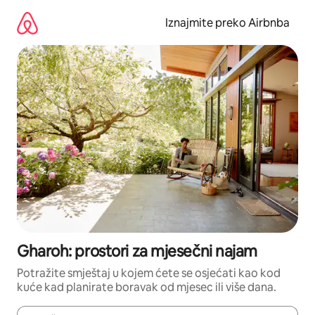
Prijeđi
na
Iznajmite preko Airbnba
sadržaj
Gharoh: prostori za mjesečni najam
Potražite smještaj u kojem ćete se osjećati kao kod
kuće kad planirate boravak od mjesec ili više dana.