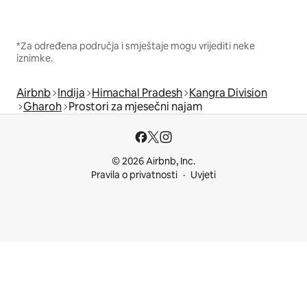
*Za određena područja i smještaje mogu vrijediti neke
iznimke.
Airbnb
Indija
Himachal Pradesh
Kangra Division
Gharoh
Prostori za mjesečni najam
© 2026 Airbnb, Inc.
Pravila o privatnosti
Uvjeti