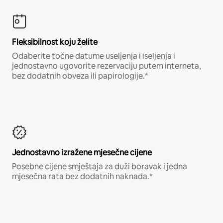
Fleksibilnost koju želite
Odaberite točne datume useljenja i iseljenja i
jednostavno ugovorite rezervaciju putem interneta,
bez dodatnih obveza ili papirologije.*
Jednostavno izražene mjesečne cijene
Posebne cijene smještaja za duži boravak i jedna
mjesečna rata bez dodatnih naknada.*