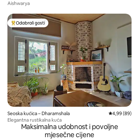
Aishwarya
Odabrali gosti
Među najviše rangiranima s oznakom „Odabrali gosti”
Seoska kućica – Dharamshala
Prosječna ocje
4,99 (89)
Elegantna rustikalna kuća
Maksimalna udobnost i povoljne
mjesečne cijene