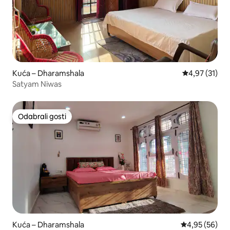
Kuća – Dharamshala
Prosječna ocje
4,97 (31)
Satyam Niwas
Odabrali gosti
Odabrali gosti
Kuća – Dharamshala
Prosječna ocje
4,95 (56)