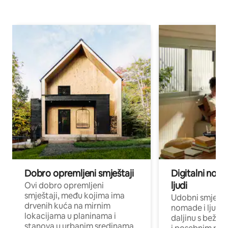
Dobro opremljeni smještaji
Digitalni noma
ljudi
Ovi dobro opremljeni
smještaji, među kojima ima
Udobni smještaj
drvenih kuća na mirnim
nomade i ljude 
lokacijama u planinama i
daljinu s bežič
stanova u urbanim sredinama,