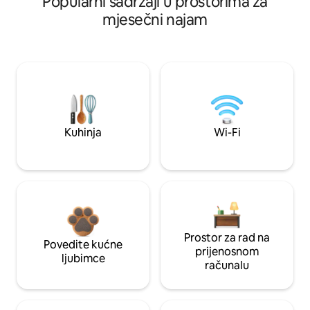
Popularni sadržaji u prostorima za
mjesečni najam
Kuhinja
Wi-Fi
Prostor za rad na
Povedite kućne
prijenosnom
ljubimce
računalu