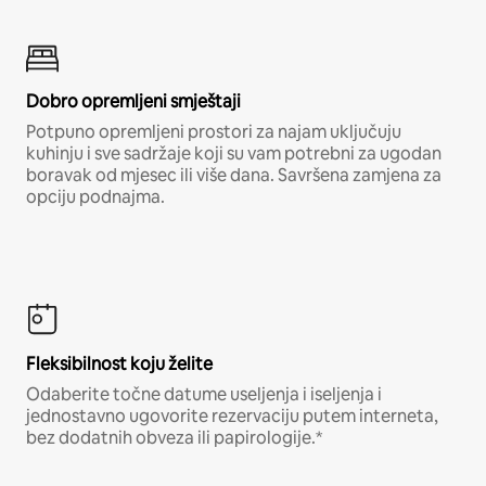
Dobro opremljeni smještaji
Potpuno opremljeni prostori za najam uključuju
kuhinju i sve sadržaje koji su vam potrebni za ugodan
boravak od mjesec ili više dana. Savršena zamjena za
opciju podnajma.
Fleksibilnost koju želite
Odaberite točne datume useljenja i iseljenja i
jednostavno ugovorite rezervaciju putem interneta,
bez dodatnih obveza ili papirologije.*