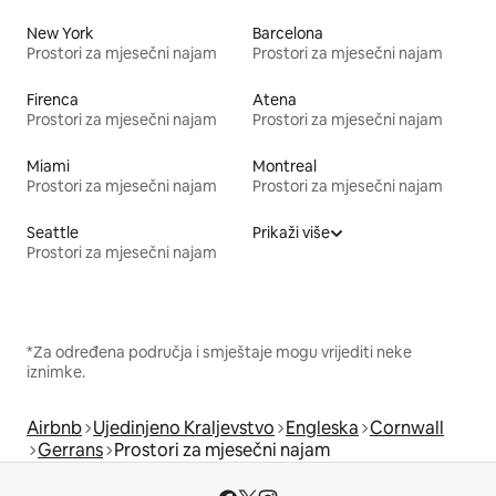
New York
Barcelona
Prostori za mjesečni najam
Prostori za mjesečni najam
Firenca
Atena
Prostori za mjesečni najam
Prostori za mjesečni najam
Miami
Montreal
Prostori za mjesečni najam
Prostori za mjesečni najam
Seattle
Prikaži više
Prostori za mjesečni najam
*Za određena područja i smještaje mogu vrijediti neke
iznimke.
Airbnb
Ujedinjeno Kraljevstvo
Engleska
Cornwall
Gerrans
Prostori za mjesečni najam