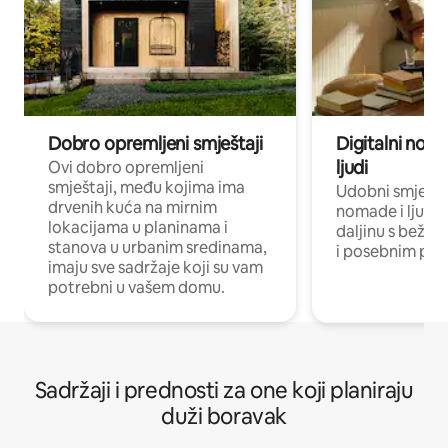
Dobro opremljeni smještaji
Digitalni noma
ljudi
Ovi dobro opremljeni
smještaji, među kojima ima
Udobni smještaj
drvenih kuća na mirnim
nomade i ljude 
lokacijama u planinama i
daljinu s bežič
stanova u urbanim sredinama,
i posebnim pro
imaju sve sadržaje koji su vam
potrebni u vašem domu.
Sadržaji i prednosti za one koji planiraju
duži boravak