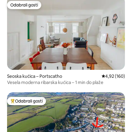
Odabrali gosti
Odabrali gosti
Seoska kućica – Portscatho
Prosječna ocjen
4,92 (160)
Vesela moderna ribarska kućica – 1 min do plaže
Odabrali gosti
Među najviše rangiranima s oznakom „Odabrali gosti”