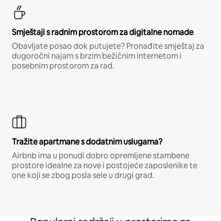
Smještaji s radnim prostorom za digitalne nomade
Obavljate posao dok putujete? Pronađite smještaj za
dugoročni najam s brzim bežičnim internetom i
posebnim prostorom za rad.
Tražite apartmane s dodatnim uslugama?
Airbnb ima u ponudi dobro opremljene stambene
prostore idealne za nove i postojeće zaposlenike te
one koji se zbog posla sele u drugi grad.