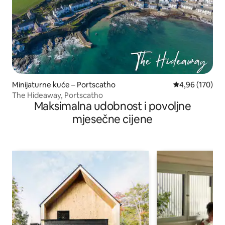
Minijaturne kuće – Portscatho
Prosječna ocjen
4,96 (170)
The Hideaway, Portscatho
Maksimalna udobnost i povoljne
mjesečne cijene