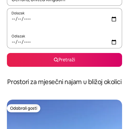
Dolazak
Odlazak
Pretraži
Prostori za mjesečni najam u bližoj okolici
Odabrali gosti
Odabrali gosti