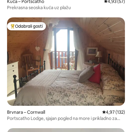
Kuća – Portscatho
Prosječna ocje
4,93 (57)
Prekrasna seoska kuća uz plažu
Odabrali gosti
Među najviše rangiranima s oznakom „Odabrali gosti”
Brvnara – Cornwall
Prosječna ocjen
4,97 (132)
Portscatho Lodge, sjajan pogled na more i prikladno za
pse!