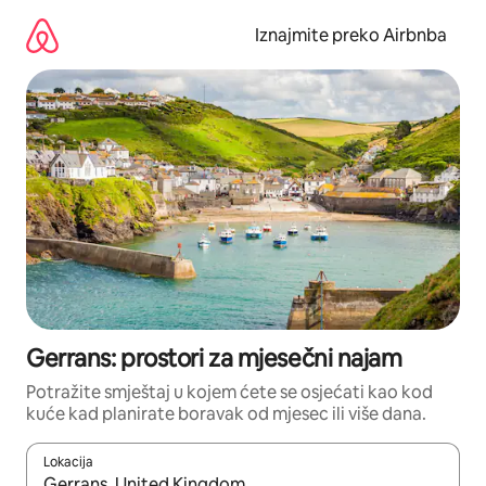
Prijeđi
na
Iznajmite preko Airbnba
sadržaj
Gerrans: prostori za mjesečni najam
Potražite smještaj u kojem ćete se osjećati kao kod
kuće kad planirate boravak od mjesec ili više dana.
Lokacija
Kada budu dostupni rezultati, moći ćete ih pregledati koristeći