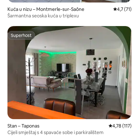
Kuća u nizu – Montmerle-sur-Saône
Prosječna oc
4,7 (71)
Šarmantna seoska kuća u triplexu
Superhost
Superhost
Stan – Taponas
Prosječna ocje
4,78 (117)
Cijeli smještaj s 4 spavaće sobe i parkiralištem