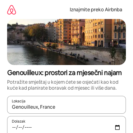
Prijeđi
na
Iznajmite preko Airbnba
sadržaj
Genouilleux: prostori za mjesečni najam
Potražite smještaj u kojem ćete se osjećati kao kod
kuće kad planirate boravak od mjesec ili više dana.
Lokacija
Kada budu dostupni rezultati, moći ćete ih pregledati koristeći
Dolazak