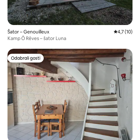
Šator – Genouilleux
Prosječna oc
4,7 (10)
Kamp Ô Rêves – šator Luna
Odabrali gosti
Odabrali gosti