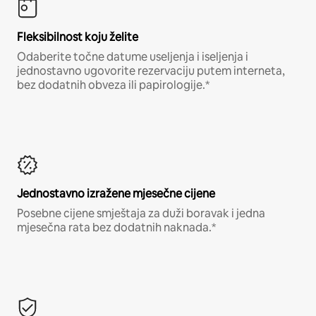
Fleksibilnost koju želite
Odaberite točne datume useljenja i iseljenja i
jednostavno ugovorite rezervaciju putem interneta,
bez dodatnih obveza ili papirologije.*
Jednostavno izražene mjesečne cijene
Posebne cijene smještaja za duži boravak i jedna
mjesečna rata bez dodatnih naknada.*