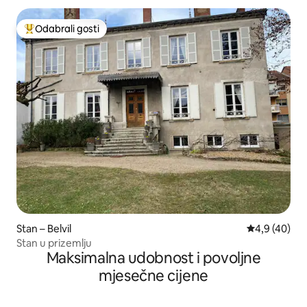
Odabrali gosti
Među najviše rangiranima s oznakom „Odabrali gosti”
Stan – Belvil
Prosječna ocj
4,9 (40)
Stan u prizemlju
Maksimalna udobnost i povoljne
mjesečne cijene