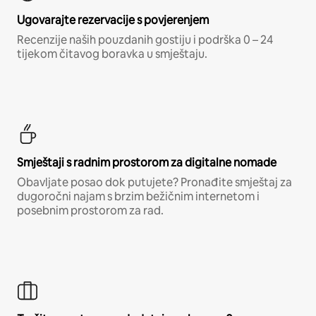
Ugovarajte rezervacije s povjerenjem
Recenzije naših pouzdanih gostiju i podrška 0 – 24
tijekom čitavog boravka u smještaju.
Smještaji s radnim prostorom za digitalne nomade
Obavljate posao dok putujete? Pronađite smještaj za
dugoročni najam s brzim bežičnim internetom i
posebnim prostorom za rad.