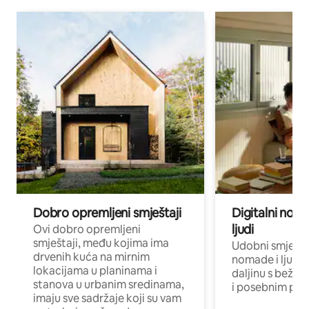
Dobro opremljeni smještaji
Digitalni noma
ljudi
Ovi dobro opremljeni
smještaji, među kojima ima
Udobni smještaj
drvenih kuća na mirnim
nomade i ljude 
lokacijama u planinama i
daljinu s bežič
stanova u urbanim sredinama,
i posebnim pro
imaju sve sadržaje koji su vam