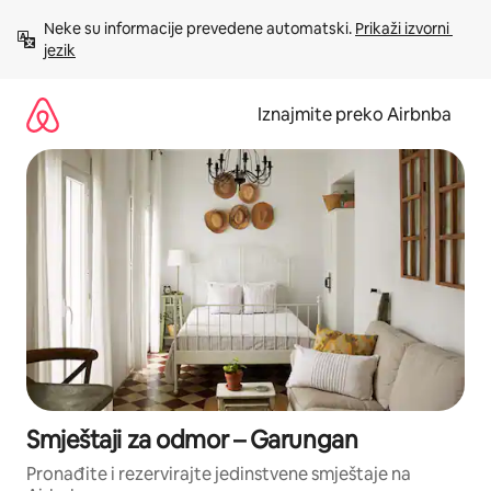
Prijeđi
Neke su informacije prevedene automatski. 
Prikaži izvorni 
na
jezik
sadržaj
Iznajmite preko Airbnba
Smještaji za odmor – Garungan
Pronađite i rezervirajte jedinstvene smještaje na