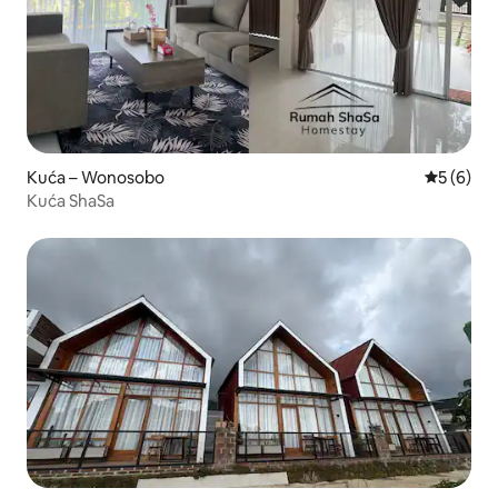
Kuća – Wonosobo
Prosječna
5 (6)
Kuća ShaSa