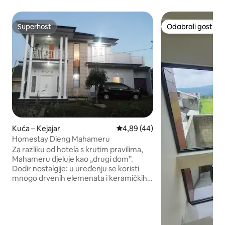
Superhost
Odabrali gosti
Superhost
Odabrali gosti
Kuća – Kejajar
Prosječna ocjena: 4,89/5, recenz
4,89 (44)
Homestay Dieng Mahameru
Za razliku od hotela s krutim pravilima,
Mahameru djeluje kao „drugi dom”.
Dodir nostalgije: u uređenju se koristi
mnogo drvenih elemenata i keramičkih
podova čistih linija, što stvara dojam
topline usred planine Dieng na kojoj
temperatura može drastično pasti.
Prostrani dnevni boravak: središnja