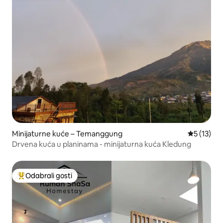
Minijaturne kuće – Temanggung
Prosječna 
5 (13)
Drvena kuća u planinama - minijaturna kuća Kledung
Odabrali gosti
Među najviše rangiranima s oznakom „Odabrali gosti”