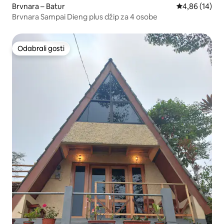
Brvnara – Batur
Prosječna ocje
4,86 (14)
Brvnara Sampai Dieng plus džip za 4 osobe
Odabrali gosti
Odabrali gosti