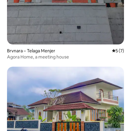
Brvnara – Telaga Menjer
Prosječna
5 (7)
Agora Home, a meeting house