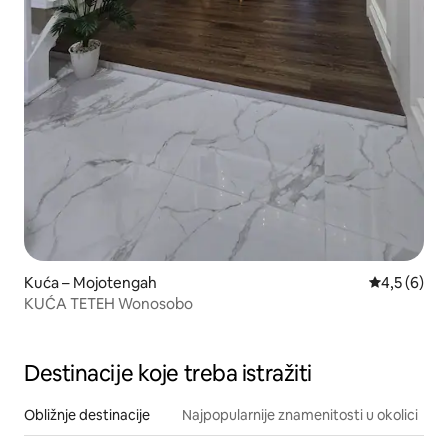
Kuća – Mojotengah
Prosječna o
4,5 (6)
KUĆA TETEH Wonosobo
Destinacije koje treba istražiti
Obližnje destinacije
Najpopularnije znamenitosti u okolici