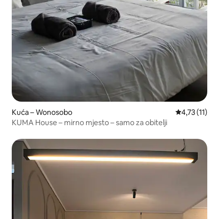
Kuća – Wonosobo
Prosječna ocj
4,73 (11)
KUMA House – mirno mjesto – samo za obitelji