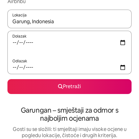
Airbnbu
Lokacija
Kada budu dostupni rezultati, moći ćete ih pregledati koristeći
Dolazak
Odlazak
Pretraži
Garungan – smještaji za odmor s
najboljim ocjenama
Gosti su se složili: ti smještaji imaju visoke ocjene u
pogledu lokacije, čistoće i drugih kriterija.