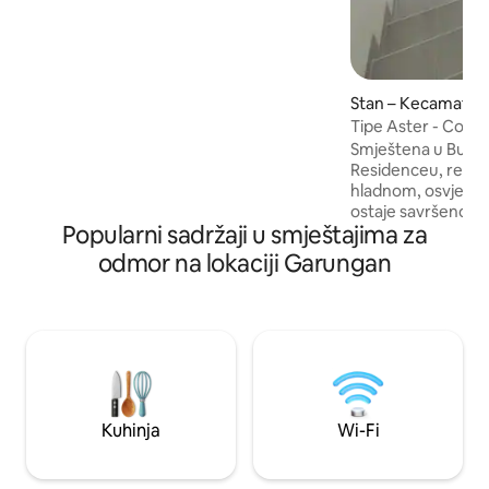
prostorija dizajnirana je bez mnogo
pregrada, tako da je savršena za
okupljanje (čavrljanje, igranje karata ili
zajedničko objedovanje) bez osjećaja
skučenosti. Izravan pogled na planine
Stan – Kecamatan
Sindoro, Ngajir, Stlerep, Prau, Sekunir,
Pakuwaja, Seroja
Tipe Aster - Com
Smještena u Bumi
Residenceu, regij
hladnom, osvježav
ostaje savršeno u
Popularni sadržaji u smještajima za
uređaja tijekom cij
prekrasnim planin
odmor na lokaciji Garungan
Compound Villa ima 
svaka nazvana po c
Villa, potkrovlje 
Tip B - Bluebell Vil
C - Camellia Villa,
- Dahlia Villa, 3 spavaće 
Edelweiss Villa, 2
Kuhinja
Wi-Fi