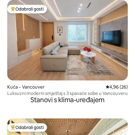
Odabrali gosti
Među najviše rangiranima s oznakom „Odabrali gosti”
Kuća – Vancouver
Prosječna ocje
4,96 (26)
Luksuzni moderni smještaj s 3 spavaće sobe u Vancouveru
Stanovi s klima-uređajem
Odabrali gosti
Među najviše rangiranima s oznakom „Odabrali gosti”