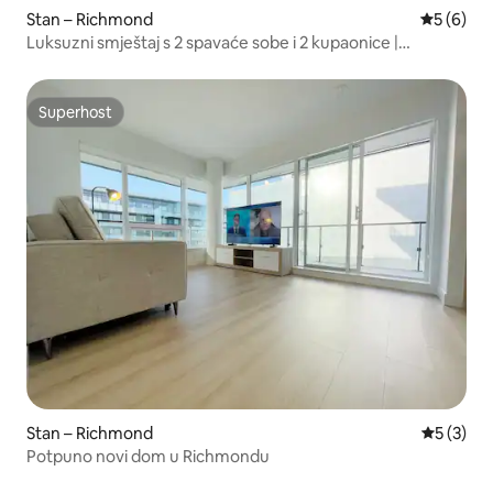
Stan – Richmond
Prosječna
5 (6)
Luksuzni smještaj s 2 spavaće sobe i 2 kupaonice |
Richmond Centre | Parkirno mjesto
Superhost
Superhost
Stan – Richmond
Prosječna
5 (3)
Potpuno novi dom u Richmondu