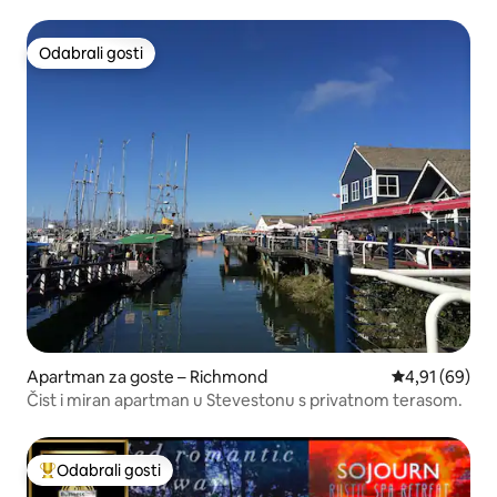
luke YVR
Odabrali gosti
Odabrali gosti
Apartman za goste – Richmond
Prosječna ocje
4,91 (69)
Čist i miran apartman u Stevestonu s privatnom terasom.
Odabrali gosti
Među najviše rangiranima s oznakom „Odabrali gosti”