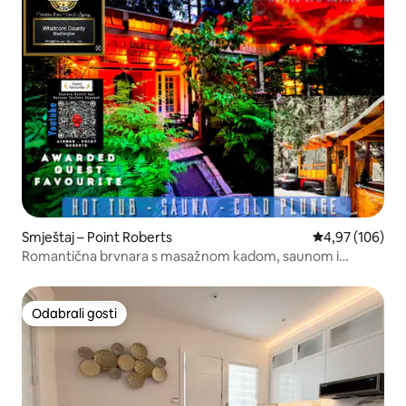
Smještaj – Point Roberts
Prosječna ocjen
4,97 (106)
Romantična brvnara s masažnom kadom, saunom i
hladnom kadom.
Odabrali gosti
Odabrali gosti