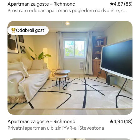
Apartman za goste – Richmond
Prosječna ocje
4,87 (85)
Prostran i udoban apartman s pogledom na dvorište, s
vlastitim ulazom, bez zajedničkih prostorija, s privatnim
mirnim prostorom.
Odabrali gosti
Među najviše rangiranima s oznakom „Odabrali gosti”
Apartman za goste – Richmond
Prosječna ocje
4,94 (48)
Privatni apartman u blizini YVR-a i Stevestona