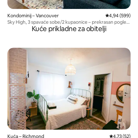
Kondominij – Vancouver
Prosječna ocjen
4,94 (599)
Sky High, 3 spavaće sobe/2 kupaonice – prekrasan pogled!
Kuće prikladne za obitelji
Besplatno parkiranje.
Kuća – Richmond
Prosječna ocje
4,73 (52)