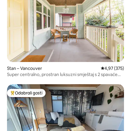
Stan – Vancouver
Prosječna ocjen
4,97 (375)
Super centralno, prostran luksuzni smještaj s 2 spavaće
sobe i 2 kupaonice
Odabrali gosti
Među najviše rangiranima s oznakom „Odabrali gosti”