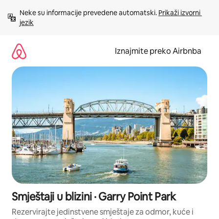
Prijeđi
Neke su informacije prevedene automatski. 
Prikaži izvorni 
na
jezik
sadržaj
Iznajmite preko Airbnba
Smještaji u blizini · Garry Point Park
Rezervirajte jedinstvene smještaje za odmor, kuće i