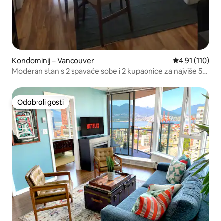
Kondominij – Vancouver
Prosječna ocje
4,91 (110)
Moderan stan s 2 spavaće sobe i 2 kupaonice za najviše 5
odraslih osoba + 2 djece
Odabrali gosti
Odabrali gosti