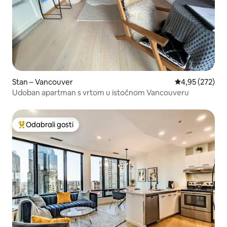
Stan – Vancouver
Prosječna ocjen
4,95 (272)
Udoban apartman s vrtom u istočnom Vancouveru
Odabrali gosti
Među najviše rangiranima s oznakom „Odabrali gosti”