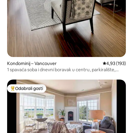
Kondominij – Vancouver
Prosječna ocjen
4,93 (193)
1 spavaća soba i dnevni boravak u centru, parkiralište,
teretana, bazen, Skytrain
Odabrali gosti
Među najviše rangiranima s oznakom „Odabrali gosti”