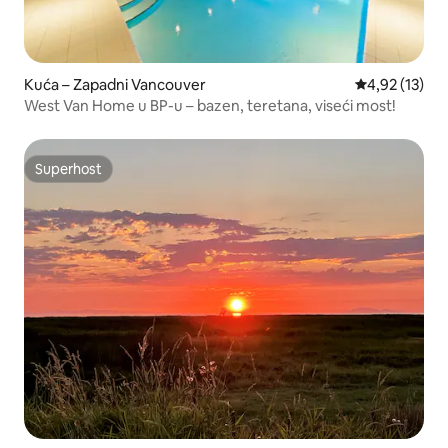
Kuća – Zapadni Vancouver
Prosječna ocje
4,92 (13)
West Van Home u BP-u – bazen, teretana, viseći most!
Superhost
Superhost