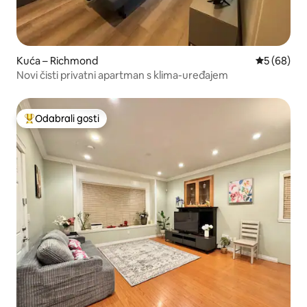
Kuća – Richmond
Prosječna o
5 (68)
Novi čisti privatni apartman s klima-uređajem
Odabrali gosti
Među najviše rangiranima s oznakom „Odabrali gosti”