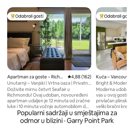
Odabrali gosti
Odabrali gosti
Među najviše rangiranima s oznakom „Odabrali gosti”
Među najviše ran
Apartman za goste – Richm
Prosječna ocjena: 4,88/5, recenz
4,88 (162)
Kuća – Vancouver
ond
Unutarnji ~ Vanjski | Vrtna oaza | Privatni
Bright & Modern C
ulaz
Doživite mirnu četvrt Seafair u
Moderna udobnost
Richmondu! Ovaj udoban, novouređeni
vas u ovoj gostinjs
apartman udaljen je 12 minuta od zračne
privlačan plinski ka
luke i 10 minuta vožnje automobilom do
veliki bračni kreve
Popularni sadržaji u smještajima za
Vancouvera. Opustite se i uživajte u
za opuštanje nako
prekrasnom pogledu na vrt. Airbnb s
istraživanja! Ovaj samostalni smještaj ima
odmor u blizini · Garry Point Park
dozvolom za obavljanje djelatnosti.
potpuno opremljen
Idealno za 1-2 gosta, parove. Značajke
terasu i modernu 