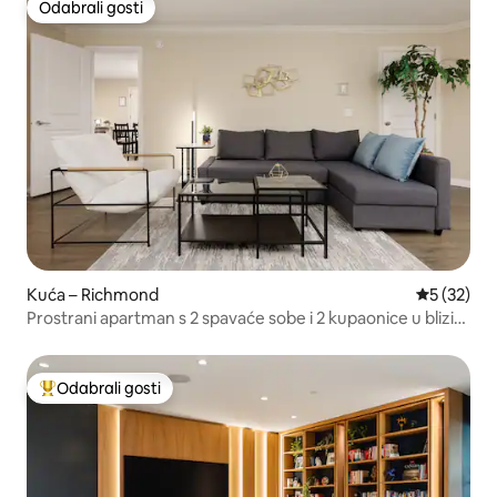
Odabrali gosti
Odabrali gosti
Kuća – Richmond
Prosječna 
5 (32)
Prostrani apartman s 2 spavaće sobe i 2 kupaonice u blizini
Stevestona i zračne luke YVR
Odabrali gosti
Među najviše rangiranima s oznakom „Odabrali gosti”