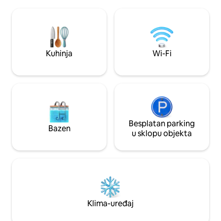
✔Restorani na otvorenom ✔2 stolice za
Smješten nedaleko
travnjak Termostat ✔za grijanje
Commercial Drive,
Ventilator ✔na stropu i tornjevima
koraka dijeli od na
✔Besplatan parking na ulici ✔Perilica i
barova i butika u 
sušilica u sklopu apartmana ✔Brzi Wi-Fi
je udaljen samo 7 mi
Radno mjesto ✔za prijenosno računalo
gdje se moderni s
Kuhinja
Wi-Fi
✔Zavjesa za zamračivanje ✔Hladnjak
toplinom, radujem
✔Mikrovalna pećnica, Keurig, kuhalo za
ugostiti!
rižu ✔50' Smart TV
Besplatan parking
Bazen
u sklopu objekta
Klima-uređaj