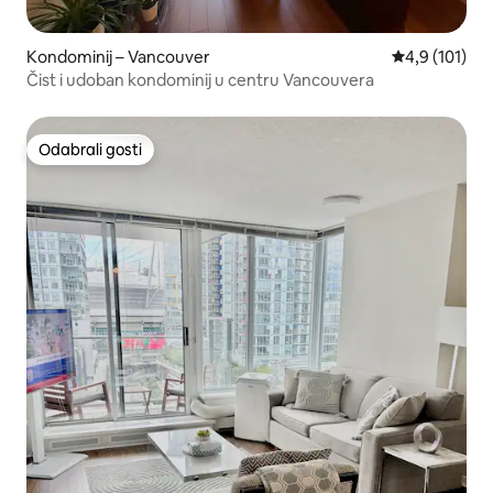
Kondominij – Vancouver
Prosječna ocj
4,9 (101)
Čist i udoban kondominij u centru Vancouvera
Odabrali gosti
Odabrali gosti