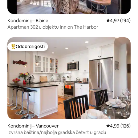
Kondominij – Blaine
Prosječna ocjen
4,97 (194)
Apartman 302 u objektu Inn on The Harbor
Odabrali gosti
Među najviše rangiranima s oznakom „Odabrali gosti”
Kondominij – Vancouver
Prosječna ocjen
4,99 (126)
Izvršna baština/najbolja gradska četvrt u gradu