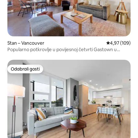
Stan – Vancouver
Prosječna ocjen
4,97 (109)
Popularno potkrovlje u povijesnoj četvrti Gastown u
Vancouveru
Odabrali gosti
Odabrali gosti