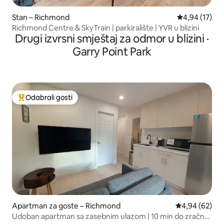
Stan – Richmond
Prosječna ocje
4,94 (17)
Richmond Centre & SkyTrain | parkiralište | YVR u blizini
Drugi izvrsni smještaj za odmor u blizini ·
Garry Point Park
Odabrali gosti
Među najviše rangiranima s oznakom „Odabrali gosti”
Apartman za goste – Richmond
Prosječna ocje
4,94 (62)
Udoban apartman sa zasebnim ulazom | 10 min do zračne