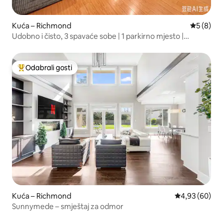
Kuća – Richmond
Prosječna
5 (8)
Udobno i čisto, 3 spavaće sobe | 1 parkirno mjesto |
Prostrano, privatni ulaz
Odabrali gosti
Među najviše rangiranima s oznakom „Odabrali gosti”
Kuća – Richmond
Prosječna ocje
4,93 (60)
Sunnymede – smještaj za odmor