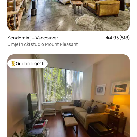
Kondominij – Vancouver
Prosječna ocjen
4,95 (518)
Umjetnički studio Mount Pleasant
Odabrali gosti
Među najviše rangiranima s oznakom „Odabrali gosti”