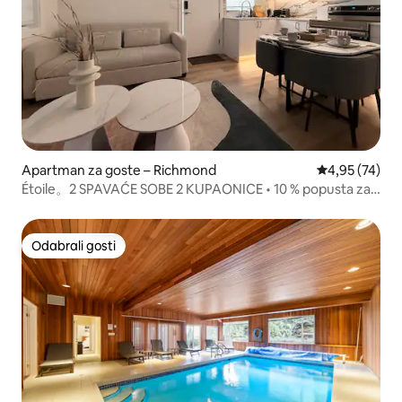
Apartman za goste – Richmond
Prosječna ocje
4,95 (74)
Étoile。2 SPAVAĆE SOBE 2 KUPAONICE • 10 % popusta za
goste koji se vraćaju
Odabrali gosti
Odabrali gosti