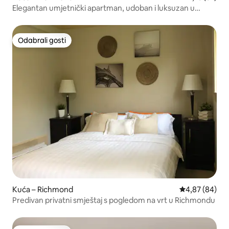
Elegantan umjetnički apartman, udoban i luksuzan u
svakom pogledu
Odabrali gosti
Odabrali gosti
Kuća – Richmond
Prosječna ocje
4,87 (84)
Predivan privatni smještaj s pogledom na vrt u Richmondu