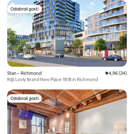
Odabrali gosti
Odabrali gosti
Stan – Richmond
Prosječna ocje
4,96 (24)
R@ Lovly Brand New Place 1B1B in Richmond
Odabrali gosti
Odabrali gosti