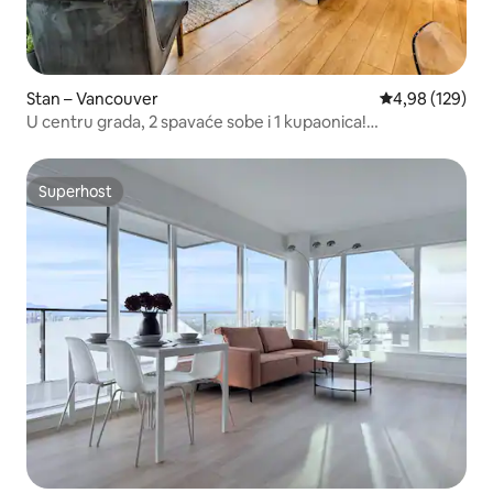
Stan – Vancouver
Prosječna ocjen
4,98 (129)
U centru grada, 2 spavaće sobe i 1 kupaonica!
Nevjerojatan pogled!
Superhost
Superhost