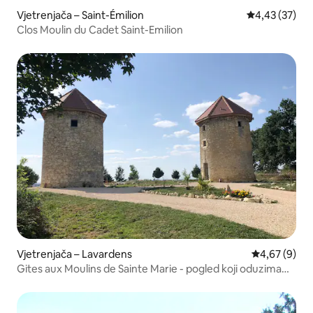
Vjetrenjača – Saint-Émilion
Prosječna ocje
4,43 (37)
Clos Moulin du Cadet Saint-Emilion
Vjetrenjača – Lavardens
Prosječna ocj
4,67 (9)
Gites aux Moulins de Sainte Marie - pogled koji oduzima
dah