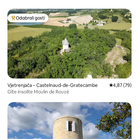
Odabrali gosti
Među najviše rangiranima s oznakom „Odabrali gosti”
Vjetrenjača – Castelnaud-de-Gratecambe
Prosječna ocje
4,87 (79)
Gîte insolite Moulin de Rouzé