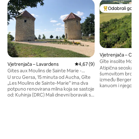
Odabrali gosti
Među najviše ran
Vjetrenjača – Cas
-Gratecambe
Gîte insolite Moul
Vjetrenjača – Lavardens
Prosječna ocjena: 4,67/5, recen
4,67 (9)
Atipična seoska k
Gites aux Moulins de Sainte Marie -
šumovitom brdu na
pogled koji oduzima dah
U srcu Gersa, 15 minuta od Aucha, Gîte
između Bergeraca
„Les Moulins de Sainte-Marie” ima dva
kanuom i njegovim
potpuno renovirana mlina koja se sastoje
Villeneuve Sur Lot 
od: Kuhinja (DRC) Mali dnevni boravak s
blizini sela Bastid
kaučem na razvlačenje za dvoje djece,
Villeréalu i Castil
kupaonica - tuš-kada i WC (1. kat) Velika
ljubitelje ili s obit
soba - 2 odrasle osobe (druga) Studio koji
The mill offers in
se nalazi u kućici s bazenom nudi krevet
fall colors, come a
(140 kreveta) za 2 osobe. Bazen (12 m*6
setting.
m) je sol. Ukupan kapacitet je 10 osoba
(uključujući kućicu uz bazen)