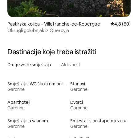
Pastirska koliba – Villefranche-de-Rouergue
Prosječna ocj
4,8 (60)
Okrugli golubnjak iz Quercyja
Destinacije koje treba istražiti
Druge vrste smještaja
Aktivnosti
Smještaji s WC školjkom prilagođene visine
Stanovi
Garonne
Garonne
Aparthoteli
Dvorci
Garonne
Garonne
Smještaji sa saunom
Smještaji s pristupom jezeru
Garonne
Garonne