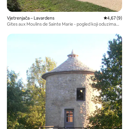
Vjetrenjača – Lavardens
Prosječna ocj
4,67 (9)
Gites aux Moulins de Sainte Marie - pogled koji oduzima
dah