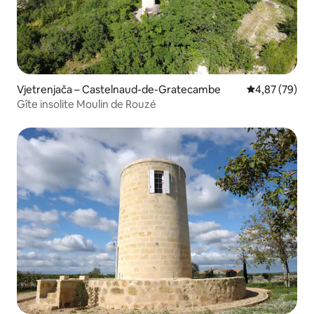
Vjetrenjača – Castelnaud-de-Gratecambe
Prosječna ocje
4,87 (79)
Gîte insolite Moulin de Rouzé