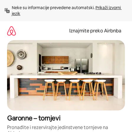
Prijeđi
Neke su informacije prevedene automatski. 
Prikaži izvorni 
na
jezik
sadržaj
Iznajmite preko Airbnba
Garonne – tornjevi
Pronađite i rezervirajte jedinstvene tornjeve na