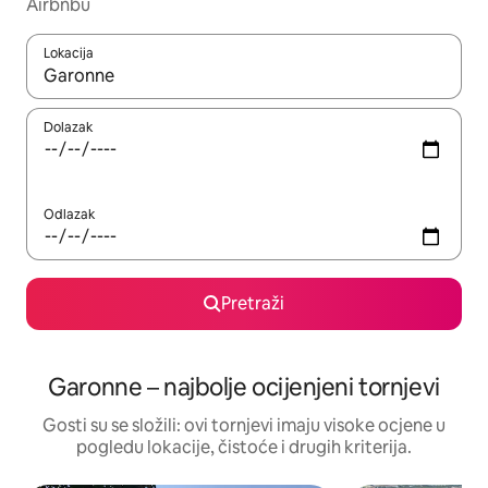
Airbnbu
Lokacija
Kada budu dostupni rezultati, moći ćete ih pregledati koristeći
Dolazak
Odlazak
Pretraži
Garonne – najbolje ocijenjeni tornjevi
Gosti su se složili: ovi tornjevi imaju visoke ocjene u
pogledu lokacije, čistoće i drugih kriterija.