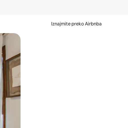
Iznajmite preko Airbnba
li prelaskom prstom po zaslonu.