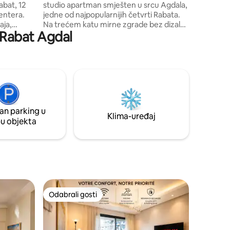
bat, 12
studio apartman smješten u srcu Agdala,
entera.
jedne od najpopularnijih četvrti Rabata.
aja,
Na trećem katu mirne zgrade bez dizala
· Rabat Agdal
at Agdal i
bit ćete u neposrednoj blizini svih
sadržaja: tramvaja, trgovačkog centra,
restorana, kafića i trgovina – sve je
tanica
dostupno pješice. Bilo da ste na
poslovnom putu ili na odmoru, ovaj
baha
smještaj odličan je izbor kako biste u
an, 6 km
potpunosti uživali u Rabatu, a sve što
od
vam je potrebno nalazi se nadohvat ruke.
an parking u
Klima-uređaj
pu objekta
Odabrali gosti
Odabrali gosti