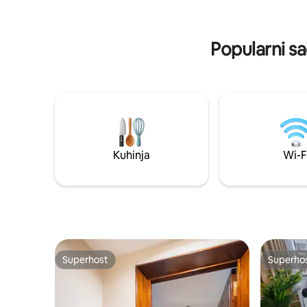
Rezervirajte brzo za nezaboravan
za vaš bo
boravak u prekrasnom gradu Rabatu.
vašem do
Popularni sa
Kuhinja
Wi-F
Superhost
Superho
Superhost
Superho