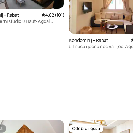
j – Rabat
Prosječna ocjena: 4,82/5, recenzija: 101
4,82 (101)
erni studio u Haut-Agdal
Kondominij – Rabat
P
#Tisuću i jedna noć na rijeci Ag
, recenzija: 133
st
Odabrali gosti
st
Odabrali gosti