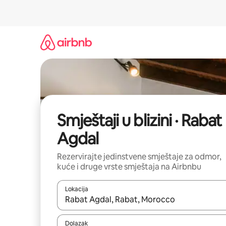
Prijeđi
na
sadržaj
Smještaji u blizini · Rabat
Agdal
Rezervirajte jedinstvene smještaje za odmor,
kuće i druge vrste smještaja na Airbnbu
Lokacija
Kada budu dostupni rezultati, moći ćete ih pregle
Dolazak