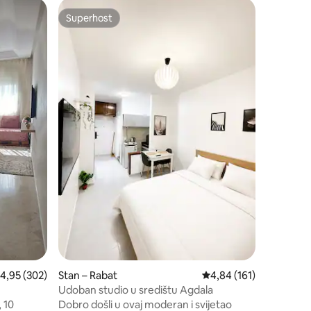
Stan – Ra
Superhost
Odabral
Superhost
Odabral
Predivan 
Zapanjuj
smješten 
Agdal. Apartman nudi sve što je gostima
potrebno i jo
internets
vlakana). Smješten u glavnoj gradskoj
poslovnoj 
udaljen 
trgovačk
tramvajsk
„Avenue d
daljinu i
rosječna ocjena: 4,95/5, recenzija: 302
4,95 (302)
Stan – Rabat
Prosječna ocjena: 4,84/
4,84 (161)
Udoban studio u središtu Agdala
, 10
Dobro došli u ovaj moderan i svijetao