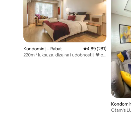
Kondominij – Rabat
Prosječna ocjena: 4,89/5
4,89 (281)
220m ² luksuza, dizajna i udobnosti | ♥ ️of
Agdal
Kondomini
Otam's LU
parking