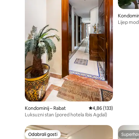
Kondomini
Lijep mod
Rabatu
Kondominij – Rabat
Prosječna ocjena: 4,86/5
4,86 (133)
Luksuzni stan (pored hotela Ibis Agdal)
Odabrali gosti
Superho
Odabrali gosti
Superho