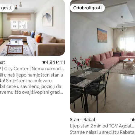
 gosti
Odabrali gosti
 gosti
Odabrali gosti
, recenzija: 107
bat
Prosječna ocjena: 4,94/5, recenzija: 411
4,94 (411)
 | City Center | Nema naknada
 Airbnba
i u naš lijepo namješten stan u
ta! Smješteni na bulevaru
 bit ćete u savršenoj poziciji da
 svemu što ovaj živopisni grad
 je stan u potpunosti opremljen
vnim sadržajima, uključujući
revet, potpuno opremljenu
 udoban dnevni boravak, pa se u
Stan – Rabat
P
ećate kao kod kuće. Bez obzira
Lijep stan 2 min od TGV Agdal
ite li poslovno ili iz
željezničkog kolodvora
Stan se nalazi u središtu Rabata
tva, naš je stan savršena baza