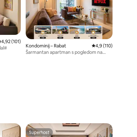
rosječna ocjena: 4,92/5, recenzija: 101
4,92 (101)
Kondominij – Rabat
Prosječna ocjena: 4,9/
4,9 (110)
dal#
Šarmantan apartman s pogledom na
bazen Hayriad
Superhost
Superhost