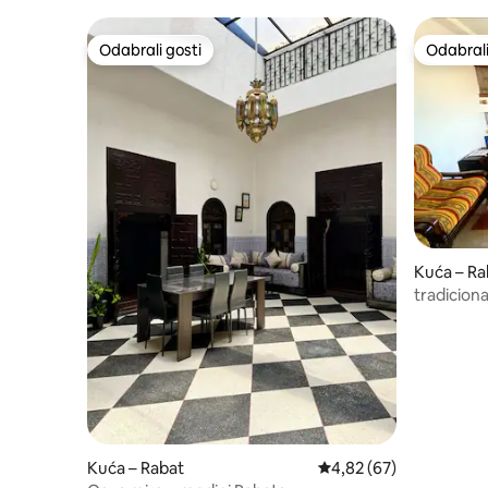
Odabrali gosti
Odabrali
Odabrali gosti
Odabrali
Kuća – Ra
tradicion
na medinu
Kuća – Rabat
Prosječna ocjena: 4,82/
4,82 (67)