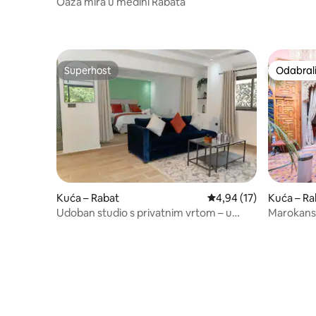
Oaza mira u medini Rabata
Superhost
Odabrali
Superhost
Odabrali
Kuća – Rabat
Prosječna ocjena: 4,94/
4,94 (17)
Kuća – Ra
Udoban studio s privatnim vrtom – u
Marokansk
samom srcu Rabata