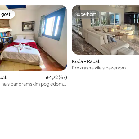
 gosti
Superhost
 gosti
Superhost
Kuća – Rabat
Prekrasna vila s bazenom
bat
Prosječna ocjena: 4,72/5, recenzija: 67
4,72 (67)
alna s panoramskim pogledom
 rabat
5, recenzija: 67