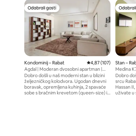
Odabrali gosti
Odabrali
Odabrali gosti
Odabrali
Kondominij – Rabat
Prosječna ocjena: 4,87/5
4,87 (107)
Stan – Ra
Agdal | Moderan dvosobni apartman |
Medina K7
4 min do željezničkog kolodvora |
za usluge
Dobro došli u naš moderni stan u blizini
Dobro došl
Parkiralište
željezničkog kolodvora. Ugodan dnevni
srcu Raba
boravak, opremljena kuhinja, 2 spavaće
Hassan II,
sobe s bračnim krevetom (queen-size) i
uživate u
elegantna kupaonica. Uključeni su
nudi. Naš
besplatan Wi-Fi, centralni klima-uređaj,
svim osno
perilica rublja i privatno parkiralište.
udoban k
Idealna lokacija, samo 4 minute hoda od
kuhinju i
željezničkog kolodvora, savršena za
njemu osj
kratko zaustavljanje ili duži boravak.
na to dolaz
Potpuno sigurna zgrada za vaš mir.
zadovoljs