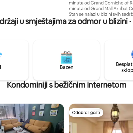
minuta od Grand Corniche of Ra
ravak u Rabatu. Radujemo se
minuta od Grand Mall Arribat C
lasku!
Stan se nalazi u blizini svih sadrž
držaji u smještajima za odmor u blizini 
nekoliko metara od postaje Rab
trgovačkog centra ( Starbucks,
MacDonald...) Autobusna stanica u
podnožju zgrade. Tramvajska s
udaljena je 5 minuta hoda. 2,3 km od
antičke Medine, 4,6 km od Kas
Oudayasa, 5 km od tornja Hass
od marine Bouregreg i 6,6 km 
Besplat
zoološkog vrta Rabat.
i
Bazen
sklo
Kondominiji s bežičnim internetom
st
Odabrali gosti
st
Odabrali gosti