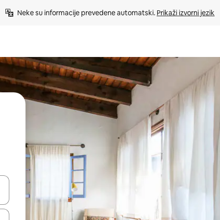
Neke su informacije prevedene automatski. 
Prikaži izvorni jezik
dati koristeći se strelicama prema gore i prema dolje, kao i dodirom i