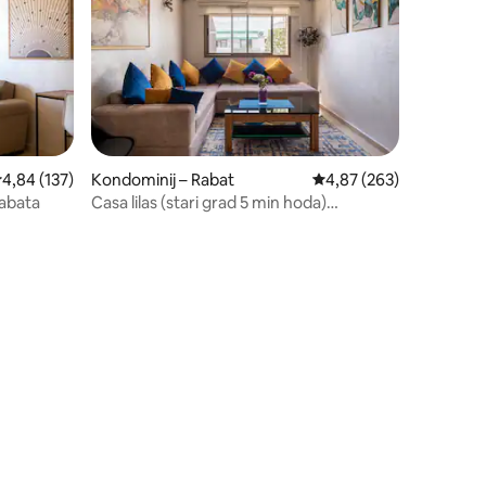
rosječna ocjena: 4,84/5, recenzija: 137
4,84 (137)
Kondominij – Rabat
Prosječna ocjena: 4,87/
4,87 (263)
Rabata
Casa lilas (stari grad 5 min hoda)
Parking/teretana/optička vlakna