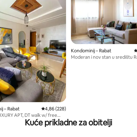
Kondominij – Rabat
P
, recenzija: 281
Moderan i nov stan u središtu 
j – Rabat
Prosječna ocjena: 4,86/5, recenzija: 228
4,86 (228)
XURY APT, DT walk w/ free
Kuće prikladne za obitelji