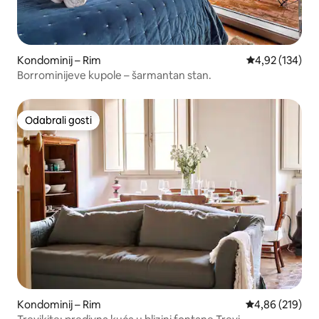
Kondominij – Rim
Prosječna ocjen
4,92 (134)
Borrominijeve kupole – šarmantan stan.
Odabrali gosti
Odabrali gosti
Kondominij – Rim
Prosječna ocjen
4,86 (219)