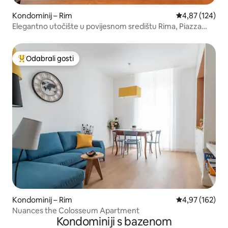
Kondominij – Rim
Prosječna ocjen
4,87 (124)
Elegantno utočište u povijesnom središtu Rima, Piazza
Spagna
Odabrali gosti
Među najviše rangiranima s oznakom „Odabrali gosti”
Kondominij – Rim
Prosječna ocjen
4,97 (162)
Nuances the Colosseum Apartment
Kondominiji s bazenom