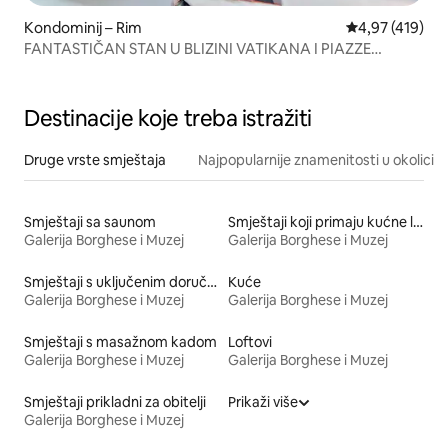
Kondominij – Rim
Prosječna ocjen
4,97 (419)
FANTASTIČAN STAN U BLIZINI VATIKANA I PIAZZE
NAVONE
Destinacije koje treba istražiti
Druge vrste smještaja
Najpopularnije znamenitosti u okolici
Smještaji sa saunom
Smještaji koji primaju kućne ljubimce
Galerija Borghese i Muzej
Galerija Borghese i Muzej
Smještaji s uključenim doručkom
Kuće
Galerija Borghese i Muzej
Galerija Borghese i Muzej
Smještaji s masažnom kadom
Loftovi
Galerija Borghese i Muzej
Galerija Borghese i Muzej
Smještaji prikladni za obitelji
Prikaži više
Galerija Borghese i Muzej