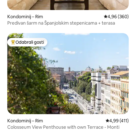
Kondominij – Rim
Prosječna ocjen
4,96 (360)
Predivan šarm na Španjolskim stepenicama + terasa
Odabrali gosti
Među najviše rangiranima s oznakom „Odabrali gosti”
Kondominij – Rim
Prosječna ocjen
4,99 (411)
Colosseum View Penthouse with own Terrace - Monti