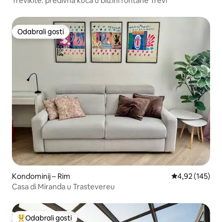
Trevikite: predivna kuća u blizini fontane Trevi
Odabrali gosti
Odabrali gosti
Kondominij – Rim
Prosječna ocjen
4,92 (145)
Casa di Miranda u Trastevereu
Odabrali gosti