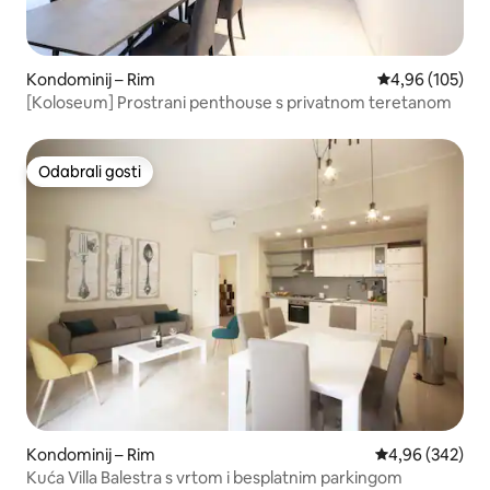
Kondominij – Rim
Prosječna ocjen
4,96 (105)
[Koloseum] Prostrani penthouse s privatnom teretanom
Odabrali gosti
Odabrali gosti
Kondominij – Rim
Prosječna ocjen
4,96 (342)
Kuća Villa Balestra s vrtom i besplatnim parkingom