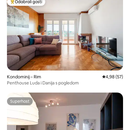
Odabrali gosti
Među najviše rangiranima s oznakom „Odabrali gosti”
Kondominij – Rim
Prosječna ocje
4,98 (57)
Penthouse Luda i Danija s pogledom
Superhost
Superhost