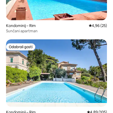
Kondominij – Rim
Prosječna ocje
4,96 (25)
Sunčani apartman
Odabrali gosti
Odabrali gosti
Kondominij – Rim
Prosječna ocjen
4,89 (105)