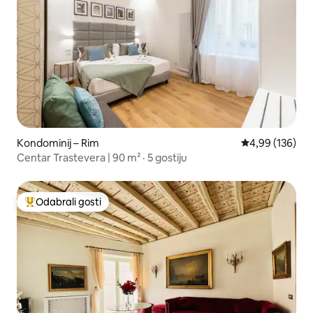
Kondominij – Rim
Prosječna ocjen
4,99 (136)
Centar Trastevera | 90 m² · 5 gostiju
Odabrali gosti
Među najviše rangiranima s oznakom „Odabrali gosti”