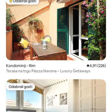
Odabrali gosti
Među najviše rangiranima s oznakom „Odabrali gosti”
Kondominij – Rim
Prosječna ocjen
4,91 (226)
Terasa na trgu Piazza Navona – Luxury Getaways
Odabrali gosti
Odabrali gosti