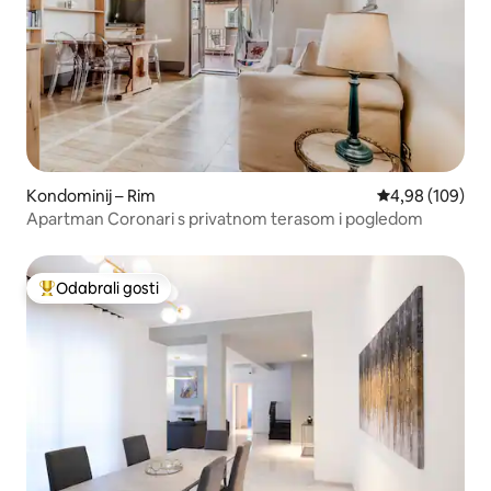
Kondominij – Rim
Prosječna ocjen
4,98 (109)
Apartman Coronari s privatnom terasom i pogledom
Odabrali gosti
Među najviše rangiranima s oznakom „Odabrali gosti”