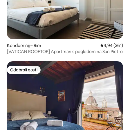
Kondominij – Rim
Prosječna ocjen
4,94 (361)
[VATICAN ROOFTOP] Apartman s pogledom na San Pietro
Odabrali gosti
Odabrali gosti