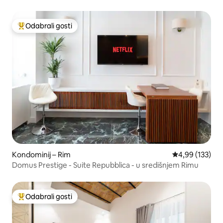
Odabrali gosti
Među najviše rangiranima s oznakom „Odabrali gosti”
Kondominij – Rim
Prosječna ocjen
4,99 (133)
Domus Prestige - Suite Repubblica - u središnjem Rimu
Odabrali gosti
Među najviše rangiranima s oznakom „Odabrali gosti”