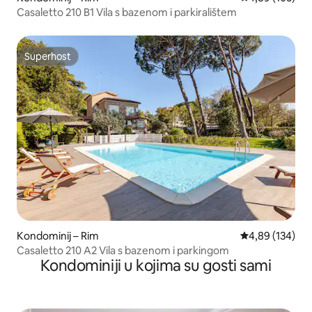
Casaletto 210 B1 Vila s bazenom i parkiralištem
Superhost
Superhost
Kondominij – Rim
Prosječna ocjen
4,89 (134)
Casaletto 210 A2 Vila s bazenom i parkingom
Kondominiji u kojima su gosti sami