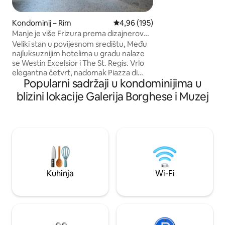
jednokrevetna kup
umivaonik) na gorn
boravak s dvostr
Kondominij – Rim
Prosječna ocjena: 4,96/5, recenz
4,96 (195)
razvlačenje, klima-
Manje je više Frizura prema dizajnerovoj
Wi-Fi, perilica rubl
zamisli
Veliki stan u povijesnom središtu, Među
najluksuznijim hotelima u gradu nalaze
se Westin Excelsior i The St. Regis. Vrlo
elegantna četvrt, nadomak Piazza di
Popularni sadržaji u kondominijima u
Spagne, Fontane di Trevi i Ville Borghese,
na uglu s američkom ambasadom, koja
blizini lokacije Galerija Borghese i Muzej
ima zaštitarsko osoblje 0 – 24. Kuća ima
površinu od 145 četvornih metara,
stropove s freskama visoke 5,30 m, a
renovirao ju je arhitektonski studio P+S
Palomba Serafini Milan. Namještaj se
sastoji od kultnih dizajnerskih komada i
komada u retro stilu. Broj dozvole: 16191
Kuhinja
Wi-Fi