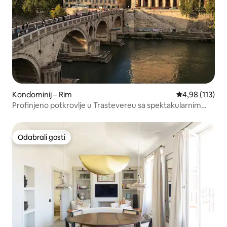
Kondominij – Rim
Prosječna ocjen
4,98 (113)
Profinjeno potkrovlje u Trastevereu sa spektakularnim
pogledom
Odabrali gosti
Odabrali gosti