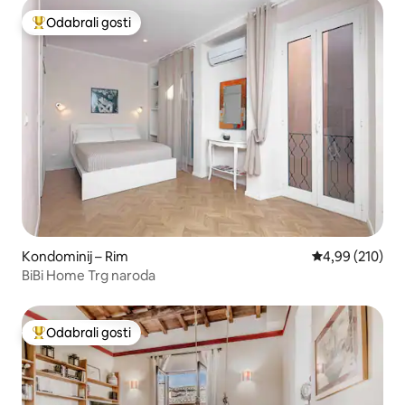
Odabrali gosti
Među najviše rangiranima s oznakom „Odabrali gosti”
Kondominij – Rim
Prosječna ocjen
4,99 (210)
BiBi Home Trg naroda
Odabrali gosti
Među najviše rangiranima s oznakom „Odabrali gosti”