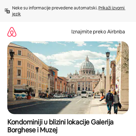
Prijeđi
Neke su informacije prevedene automatski. 
Prikaži izvorni 
na
jezik
sadržaj
Iznajmite preko Airbnba
Kondominiji u blizini lokacije Galerija
Borghese i Muzej