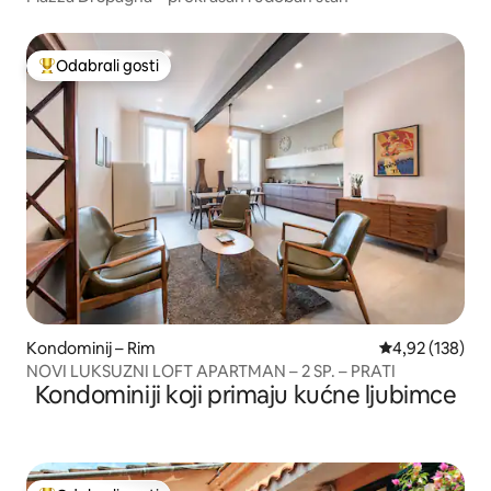
Odabrali gosti
Među najviše rangiranima s oznakom „Odabrali gosti”
Kondominij – Rim
Prosječna ocjen
4,92 (138)
NOVI LUKSUZNI LOFT APARTMAN – 2 SP. – PRATI
Kondominiji koji primaju kućne ljubimce