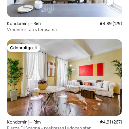
Kondominij – Rim
Prosječna ocjen
4,89 (179)
Vrhunski stan s terasama
Odabrali gosti
Odabrali gosti
Kondominij – Rim
Prosječna ocjen
4,91 (267)
Piazza Di Spagna – prekrasan i udoban stan