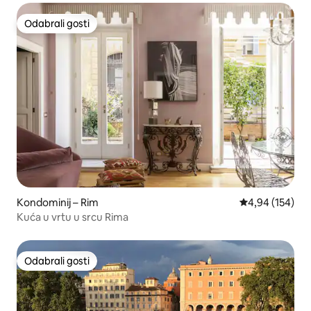
Odabrali gosti
Odabrali gosti
Kondominij – Rim
Prosječna ocjen
4,94 (154)
Kuća u vrtu u srcu Rima
Odabrali gosti
Odabrali gosti