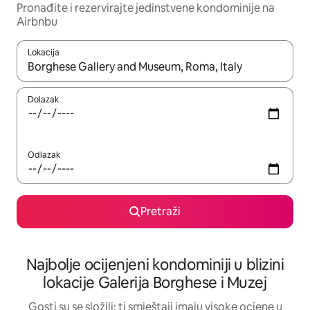
Pronađite i rezervirajte jedinstvene kondominije na
Airbnbu
Lokacija
Kada budu dostupni rezultati, moći ćete ih pregledati koristeći
Dolazak
Odlazak
Pretraži
Najbolje ocijenjeni kondominiji u blizini
lokacije Galerija Borghese i Muzej
Gosti su se složili: ti smještaji imaju visoke ocjene u