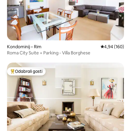
Kondominij – Rim
Prosječna ocjen
4,94 (160)
Roma City Suite + Parking - Villa Borghese
Odabrali gosti
Među najviše rangiranima s oznakom „Odabrali gosti”