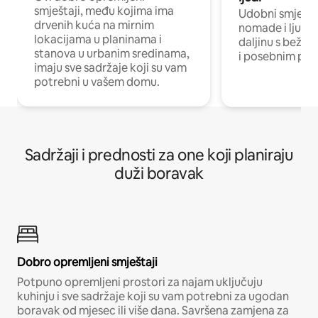
smještaji, među kojima ima
Udobni smještaj
drvenih kuća na mirnim
nomade i ljude 
lokacijama u planinama i
daljinu s bežič
stanova u urbanim sredinama,
i posebnim pro
imaju sve sadržaje koji su vam
potrebni u vašem domu.
Sadržaji i prednosti za one koji planiraju
duži boravak
Dobro opremljeni smještaji
Potpuno opremljeni prostori za najam uključuju
kuhinju i sve sadržaje koji su vam potrebni za ugodan
boravak od mjesec ili više dana. Savršena zamjena za