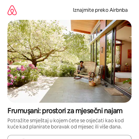
Prijeđi
na
Iznajmite preko Airbnba
sadržaj
Frumușani: prostori za mjesečni najam
Potražite smještaj u kojem ćete se osjećati kao kod
kuće kad planirate boravak od mjesec ili više dana.