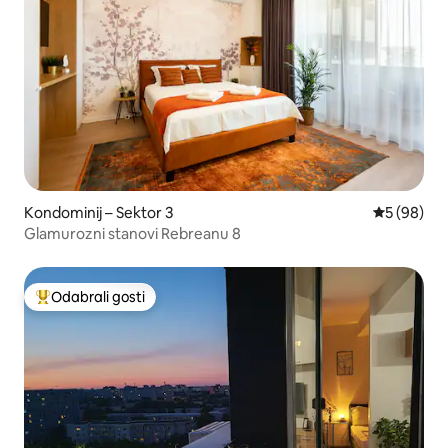
Kondominij – Sektor 3
Prosječna o
5 (98)
Glamurozni stanovi Rebreanu 8
Odabrali gosti
Među najviše rangiranima s oznakom „Odabrali gosti”