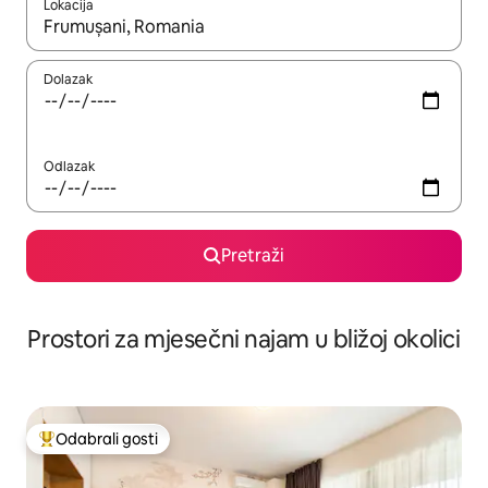
Lokacija
Kada budu dostupni rezultati, moći ćete ih pregledati koristeći
Dolazak
Odlazak
Pretraži
Prostori za mjesečni najam u bližoj okolici
Odabrali gosti
Među najviše rangiranima s oznakom „Odabrali gosti”