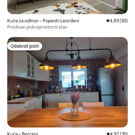
Kuća za odmor – Popesti-Leordeni
Prosječna ocje
4,93 (30)
Predivan jednoprostorni stan
Odabrali gosti
Odabrali gosti
Kuća – Berceni
Prosječna ocje
4,97 (35)