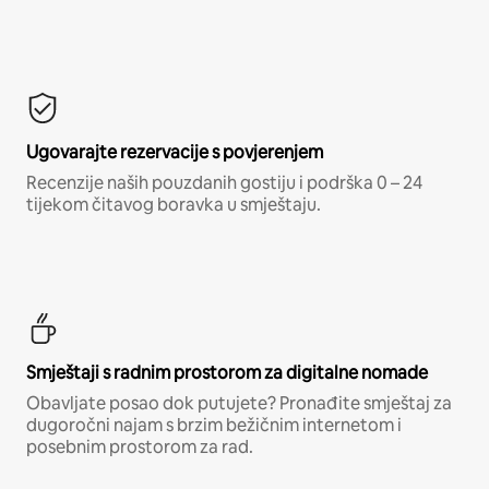
Ugovarajte rezervacije s povjerenjem
Recenzije naših pouzdanih gostiju i podrška 0 – 24
tijekom čitavog boravka u smještaju.
Smještaji s radnim prostorom za digitalne nomade
Obavljate posao dok putujete? Pronađite smještaj za
dugoročni najam s brzim bežičnim internetom i
posebnim prostorom za rad.