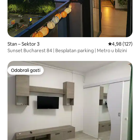
Stan – Sektor 3
Prosječna ocjen
4,98 (127)
Sunset Bucharest 84 | Besplatan parking | Metro u blizini
Odabrali gosti
Odabrali gosti