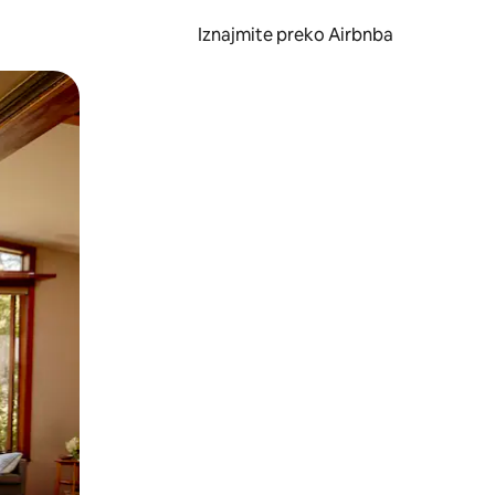
Iznajmite preko Airbnba
li prelaskom prstom po zaslonu.