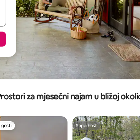
rostori za mjesečni najam u bližoj okoli
 gosti
Superhost
 gosti
Superhost