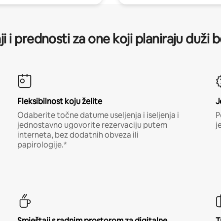
ji i prednosti za one koji planiraju duži 
Fleksibilnost koju želite
J
Odaberite točne datume useljenja i iseljenja i
P
jednostavno ugovorite rezervaciju putem
j
interneta, bez dodatnih obveza ili
papirologije.*
Smještaji s radnim prostorom za digitalne
T