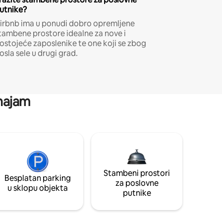
utnike?
irbnb ima u ponudi dobro opremljene
tambene prostore idealne za nove i
ostojeće zaposlenike te one koji se zbog
osla sele u drugi grad.
 najam
Stambeni prostori
Besplatan parking
za poslovne
u sklopu objekta
putnike