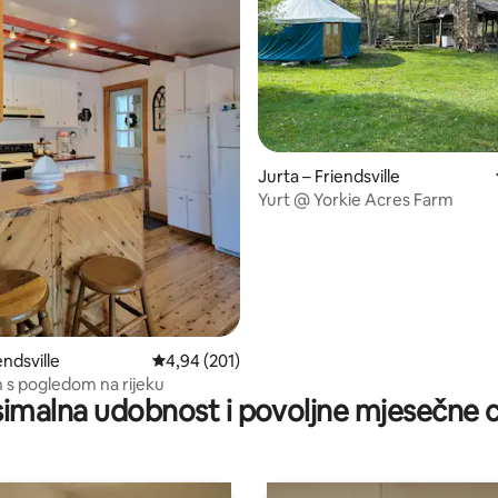
5, recenzija: 141
Jurta – Friendsville
Yurt @ Yorkie Acres Farm
endsville
Prosječna ocjena: 4,94/5, recenzija: 201
4,94 (201)
s pogledom na rijeku
imalna udobnost i povoljne mjesečne c