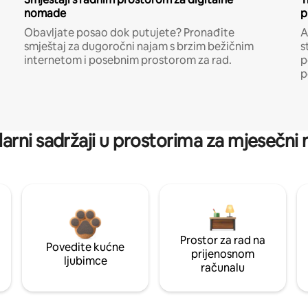
nomade
p
Obavljate posao dok putujete? Pronađite
A
smještaj za dugoročni najam s brzim bežičnim
s
internetom i posebnim prostorom za rad.
p
p
arni sadržaji u prostorima za mjesečni
Prostor za rad na
Povedite kućne
prijenosnom
ljubimce
računalu