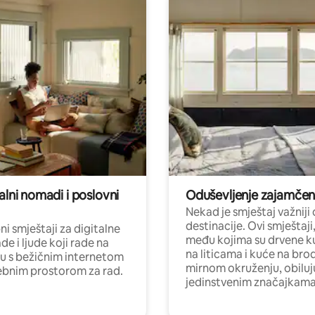
alni nomadi i poslovni
Oduševljenje zajamče
Nekad je smještaj važniji
destinacije. Ovi smještaji
i smještaji za digitalne
među kojima su drvene k
e i ljude koji rade na
na liticama i kuće na bro
nu s bežičnim internetom
mirnom okruženju, obiluj
ebnim prostorom za rad.
jedinstvenim značajkama