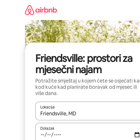
Prijeđi
na
sadržaj
Friendsville: prostori za
mjesečni najam
Potražite smještaj u kojem ćete se osjećati k
kod kuće kad planirate boravak od mjesec ili
više dana.
Lokacija
Kada budu dostupni rezultati, moći ćete ih pregle
Dolazak