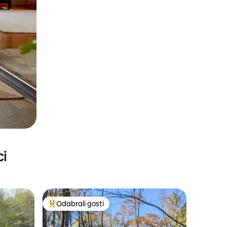
ci
Odabrali gosti
Među najviše rangiranima s oznakom „Odabrali gosti”