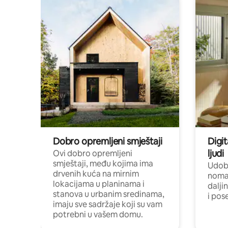
Dobro opremljeni smještaji
Digit
ljudi
Ovi dobro opremljeni
smještaji, među kojima ima
Udobn
drvenih kuća na mirnim
nomad
lokacijama u planinama i
dalji
stanova u urbanim sredinama,
i pos
imaju sve sadržaje koji su vam
potrebni u vašem domu.