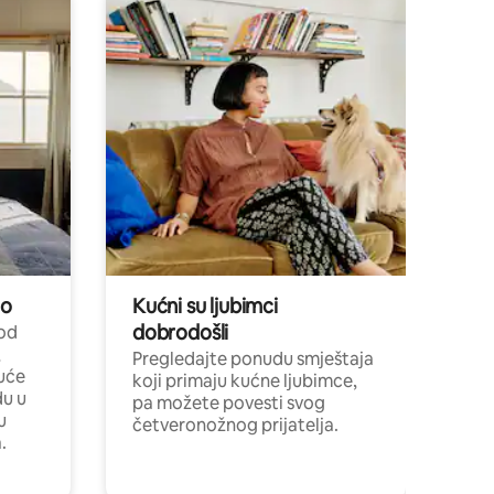
no
Kućni su ljubimci
dobrodošli
 od
,
Pregledajte ponudu smještaja
uće
koji primaju kućne ljubimce,
du u
pa možete povesti svog
u
četveronožnog prijatelja.
.