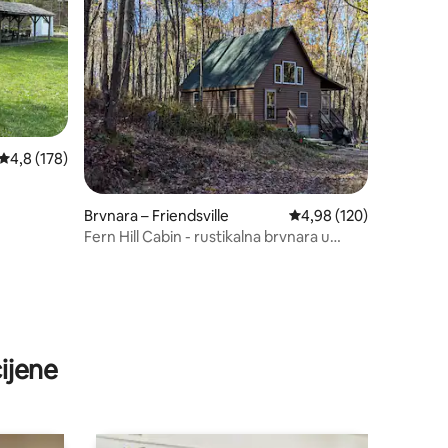
Prosječna ocjena: 4,8/5, recenzija: 178
4,8 (178)
Brvnara – Friendsville
Prosječna ocjena: 4,98/
4,98 (120)
Fern Hill Cabin - rustikalna brvnara u
blizini Deep Creeka
ijene