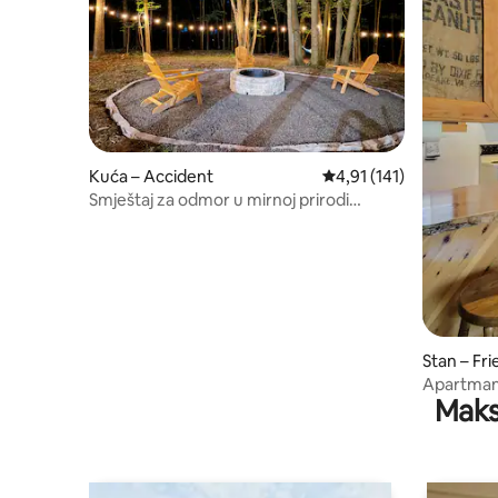
Kuća – Accident
Prosječna ocjena: 4,91/
4,91 (141)
Smještaj za odmor u mirnoj prirodi
smješten na šumovitom području
Stan – Fri
Apartman 
Maks