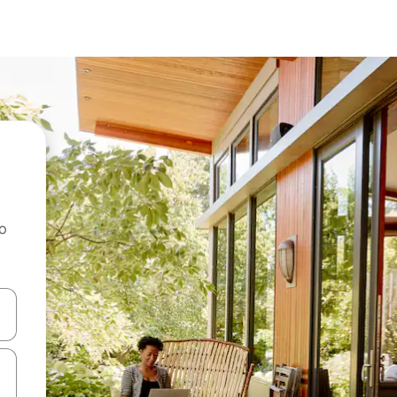
ao
dati koristeći se strelicama prema gore i prema dolje, kao i dodirom i