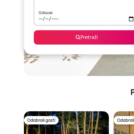
Odlazak
Pretraži
P
Odabrali gosti
Odabrali
Odabrali gosti
Odabrali