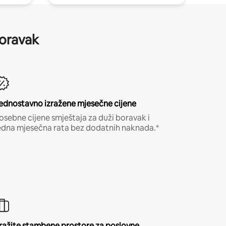
boravak
ednostavno izražene mjesečne cijene
osebne cijene smještaja za duži boravak i
edna mjesečna rata bez dodatnih naknada.*
ražite stambene prostore za poslovne