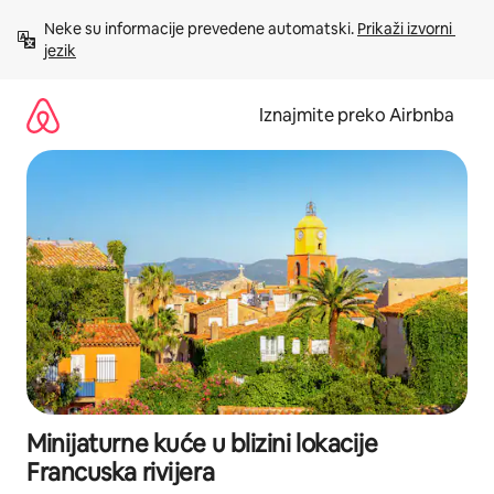
Prijeđi
Neke su informacije prevedene automatski. 
Prikaži izvorni 
na
jezik
sadržaj
Iznajmite preko Airbnba
Minijaturne kuće u blizini lokacije
Francuska rivijera