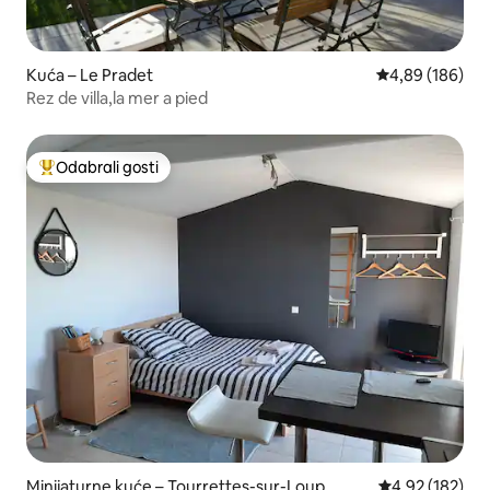
Kuća – Le Pradet
Prosječna ocjen
4,89 (186)
Rez de villa,la mer a pied
Odabrali gosti
Među najviše rangiranima s oznakom „Odabrali gosti”
Minijaturne kuće – Tourrettes-sur-Loup
Prosječna ocjen
4,92 (182)