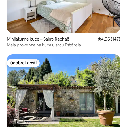
Minijaturne kuće – Saint-Raphaël
Prosječna ocjen
4,96 (147)
Mala provenzalna kuća u srcu Estérela
Odabrali gosti
Odabrali gosti