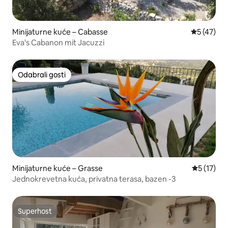
Minijaturne kuće – Cabasse
Prosječna 
5 (47)
Eva's Cabanon mit Jacuzzi
Odabrali gosti
Odabrali gosti
Minijaturne kuće – Grasse
Prosječna 
5 (17)
Jednokrevetna kuća, privatna terasa, bazen -3
Superhost
Superhost