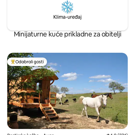
Klima-uređaj
Minijaturne kuće prikladne za obitelji
Odabrali gosti
Među najviše rangiranima s oznakom „Odabrali gosti”