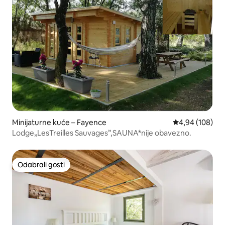
Minijaturne kuće – Fayence
Prosječna ocjen
4,94 (108)
Lodge„LesTreilles Sauvages”,SAUNA*nije obavezno.
Odabrali gosti
Odabrali gosti