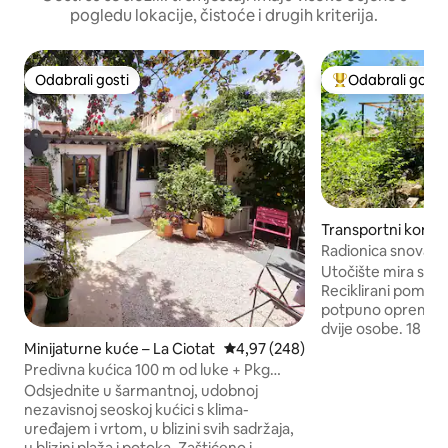
pogledu lokacije, čistoće i drugih kriterija.
Odabrali gosti
Odabrali gosti
Odabrali gosti
Među najviše ran
Transportni kontej
rnes
Radionica snova u
Utočište mira s p
Reciklirani pomors
potpuno opremljeno
dvije osobe. 18 m2
za vašu udobnost,
Minijaturne kuće – La Ciotat
Prosječna ocjena: 4,97/5, recenzi
4,97 (248)
dizajnirana za vaš
Predivna kućica 100 m od luke + Pkg
uz hidromasažnu 
uključen
Odsjednite u šarmantnoj, udobnoj
uspomene zajamčen
nezavisnoj seoskoj kućici s klima-
dočekuju netipičn
uređajem i vrtom, u blizini svih sadržaja,
krajolik,opuštajući 
u blizini plaža i potoka. Zaštićeno i