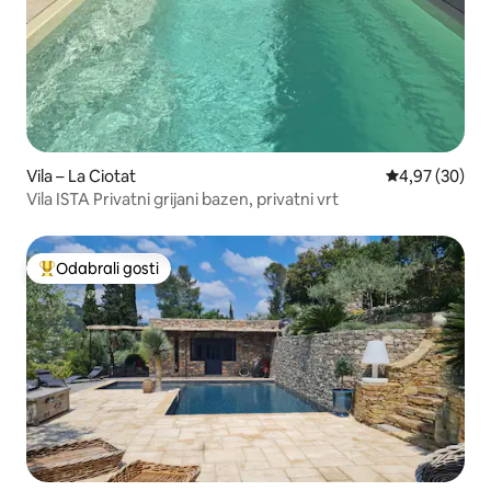
Vila – La Ciotat
Prosječna ocje
4,97 (30)
Vila ISTA Privatni grijani bazen, privatni vrt
Odabrali gosti
Među najviše rangiranima s oznakom „Odabrali gosti”