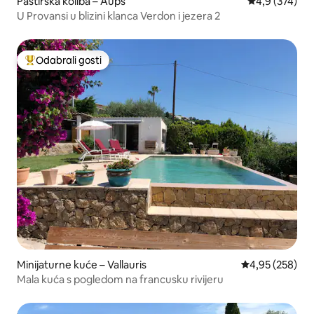
Pastirska koliba – Aups
Prosječna ocje
4,9 (374)
U Provansi u blizini klanca Verdon i jezera 2
Odabrali gosti
Među najviše rangiranima s oznakom „Odabrali gosti”
Minijaturne kuće – Vallauris
Prosječna ocjen
4,95 (258)
Mala kuća s pogledom na francusku rivijeru