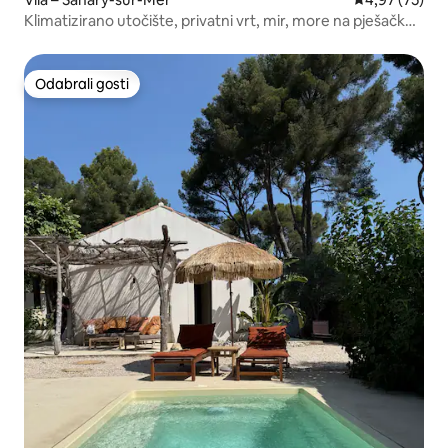
Klimatizirano utočište, privatni vrt, mir, more na pješačkoj
udaljenosti
Odabrali gosti
Odabrali gosti