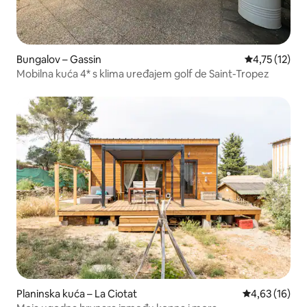
Bungalov – Gassin
Prosječna ocj
4,75 (12)
Mobilna kuća 4* s klima uređajem golf de Saint-Tropez
Planinska kuća – La Ciotat
Prosječna ocje
4,63 (16)