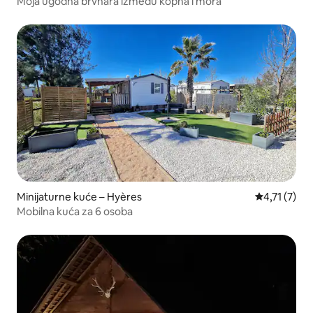
Moja ugodna brvnara između kopna i mora
Minijaturne kuće – Hyères
Prosječna oc
4,71 (7)
Mobilna kuća za 6 osoba