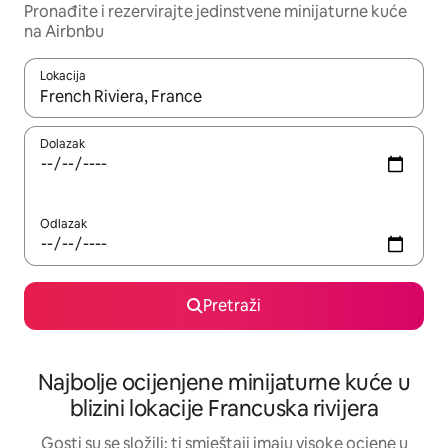
Pronađite i rezervirajte jedinstvene minijaturne kuće
na Airbnbu
Lokacija
Kada budu dostupni rezultati, moći ćete ih pregledati koristeći
Dolazak
Odlazak
Pretraži
Najbolje ocijenjene minijaturne kuće u
blizini lokacije Francuska rivijera
Gosti su se složili: ti smještaji imaju visoke ocjene u