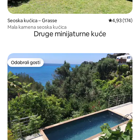
Seoska kućica – Grasse
Prosječna ocjen
4,93 (174)
Mala kamena seoska kućica
Druge minijaturne kuće
Odabrali gosti
Odabrali gosti