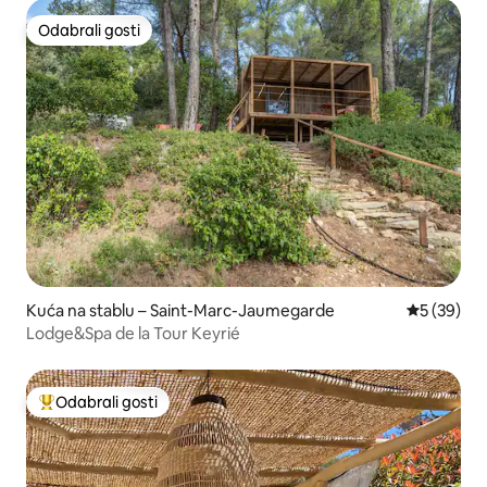
Odabrali gosti
Odabrali gosti
Kuća na stablu – Saint-Marc-Jaumegarde
Prosječna o
5 (39)
Lodge&Spa de la Tour Keyrié
Odabrali gosti
Među najviše rangiranima s oznakom „Odabrali gosti”