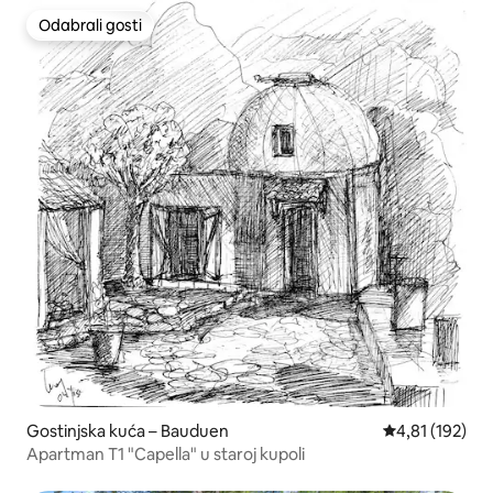
Odabrali gosti
Odabrali gosti
Gostinjska kuća – Bauduen
Prosječna ocjen
4,81 (192)
Apartman T1 "Capella" u staroj kupoli