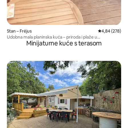
Stan – Fréjus
Prosječna ocjen
4,84 (278)
Udobna mala planinska kuća – priroda i plaže u
Minijaturne kuće s terasom
neposrednoj blizini