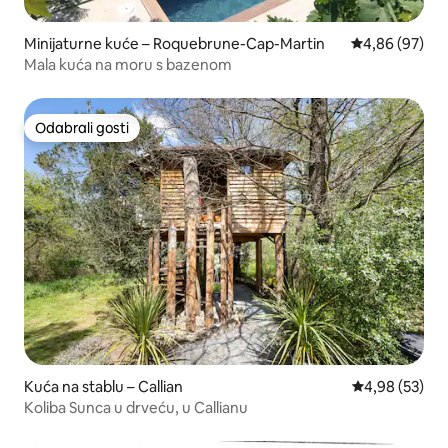
Minijaturne kuće – Roquebrune-Cap-Martin
Prosječna ocje
4,86 (97)
Mala kuća na moru s bazenom
Odabrali gosti
Odabrali gosti
Kuća na stablu – Callian
Prosječna ocje
4,98 (53)
Koliba Sunca u drveću, u Callianu