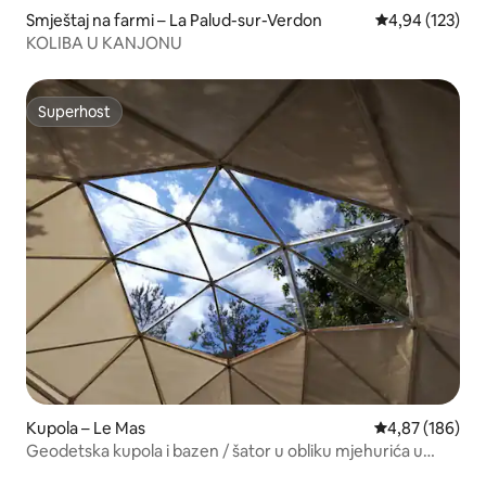
Smještaj na farmi – La Palud-sur-Verdon
Prosječna ocjen
4,94 (123)
KOLIBA U KANJONU
Superhost
Superhost
Kupola – Le Mas
Prosječna ocjen
4,87 (186)
Geodetska kupola i bazen / šator u obliku mjehurića u
prirodi