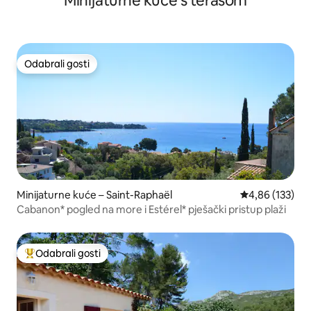
Minijaturne kuće s terasom
Odabrali gosti
Odabrali gosti
Minijaturne kuće – Saint-Raphaël
Prosječna ocjen
4,86 (133)
Cabanon* pogled na more i Estérel* pješački pristup plaži
Odabrali gosti
Među najviše rangiranima s oznakom „Odabrali gosti”