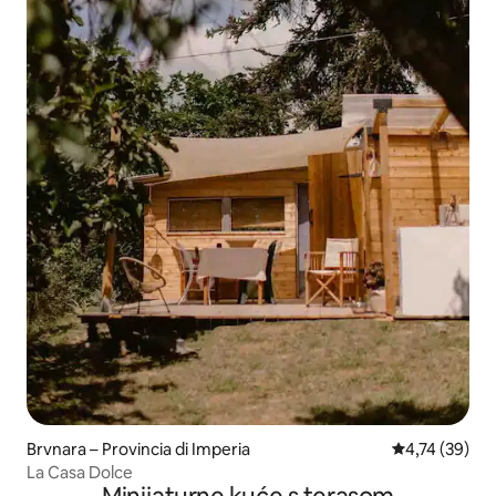
Brvnara – Provincia di Imperia
Prosječna ocje
4,74 (39)
La Casa Dolce