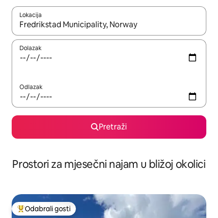
Lokacija
Kada budu dostupni rezultati, moći ćete ih pregledati koristeći
Dolazak
Odlazak
Pretraži
Prostori za mjesečni najam u bližoj okolici
Odabrali gosti
Među najviše rangiranima s oznakom „Odabrali gosti”