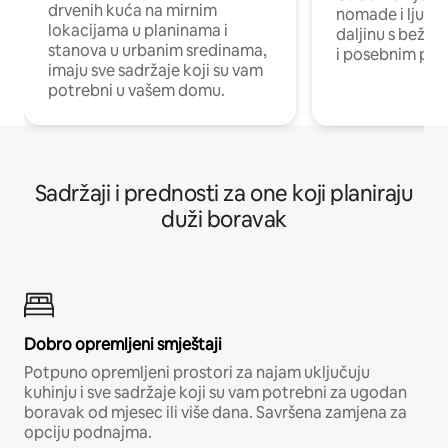
drvenih kuća na mirnim
nomade i ljude 
lokacijama u planinama i
daljinu s bežič
stanova u urbanim sredinama,
i posebnim pro
imaju sve sadržaje koji su vam
potrebni u vašem domu.
Sadržaji i prednosti za one koji planiraju
duži boravak
Dobro opremljeni smještaji
Potpuno opremljeni prostori za najam uključuju
kuhinju i sve sadržaje koji su vam potrebni za ugodan
boravak od mjesec ili više dana. Savršena zamjena za
opciju podnajma.