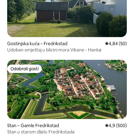
Gostinjska kuća – Fredrikstad
Prosječna ocje
4,84 (50)
Udoban smještaj u blizini mora Vikane - Hankø
Odabrali gosti
Odabrali gosti
Stan – Gamle Fredrikstad
Prosječna ocje
4,9 (500)
Stan u starom dijelu Fredrikstada