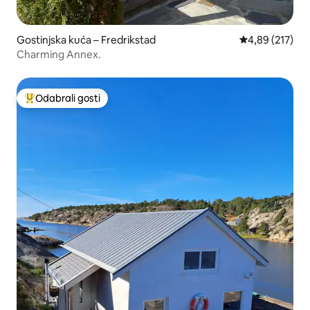
Gostinjska kuća – Fredrikstad
Prosječna ocjen
4,89 (217)
Charming Annex.
Odabrali gosti
Među najviše rangiranima s oznakom „Odabrali gosti”