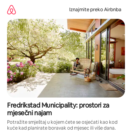
Prijeđi
na
Iznajmite preko Airbnba
sadržaj
Fredrikstad Municipality: prostori za
mjesečni najam
Potražite smještaj u kojem ćete se osjećati kao kod
kuće kad planirate boravak od mjesec ili više dana.