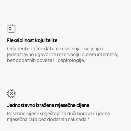
Fleksibilnost koju želite
Odaberite točne datume useljenja i iseljenja i
jednostavno ugovorite rezervaciju putem interneta,
bez dodatnih obveza ili papirologije.*
Jednostavno izražene mjesečne cijene
Posebne cijene smještaja za duži boravak i jedna
mjesečna rata bez dodatnih naknada.*