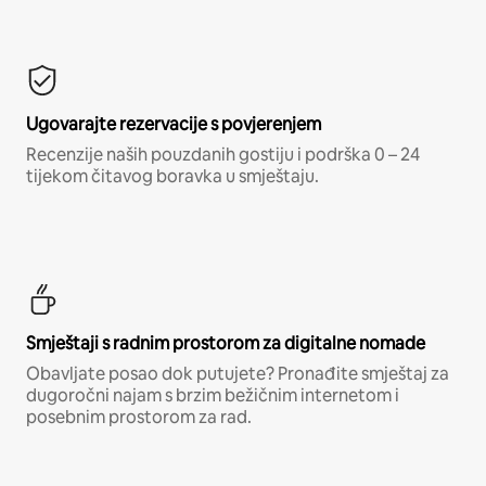
Ugovarajte rezervacije s povjerenjem
Recenzije naših pouzdanih gostiju i podrška 0 – 24
tijekom čitavog boravka u smještaju.
Smještaji s radnim prostorom za digitalne nomade
Obavljate posao dok putujete? Pronađite smještaj za
dugoročni najam s brzim bežičnim internetom i
posebnim prostorom za rad.