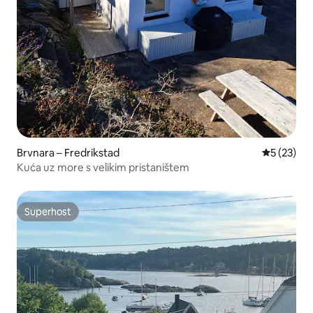
Brvnara – Fredrikstad
Prosječna 
5 (23)
Kuća uz more s velikim pristaništem
Superhost
Superhost