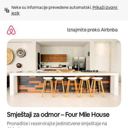
Prijeđi
Neke su informacije prevedene automatski. 
Prikaži izvorni 
na
jezik
sadržaj
Iznajmite preko Airbnba
Smještaji za odmor – Four Mile House
Pronađite i rezervirajte jedinstvene smještaje na