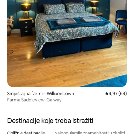
Smještaj na farmi – Williamstown
Prosječna ocje
4,97 (64)
Farma Saddleview, Galway
Destinacije koje treba istražiti
Obližnje destinacije
Najpopularnije znamenitosti u okolici