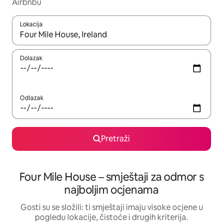
Airbnbu
Lokacija
Kada budu dostupni rezultati, moći ćete ih pregledati koristeći
Dolazak
Odlazak
Pretraži
Four Mile House – smještaji za odmor s
najboljim ocjenama
Gosti su se složili: ti smještaji imaju visoke ocjene u
pogledu lokacije, čistoće i drugih kriterija.