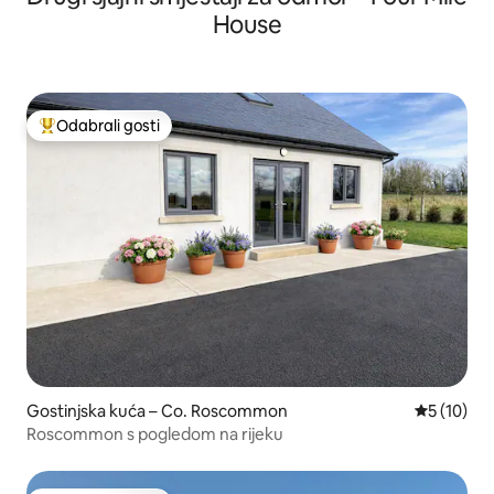
House
Odabrali gosti
Među najviše rangiranima s oznakom „Odabrali gosti”
Gostinjska kuća – Co. Roscommon
Prosječna 
5 (10)
Roscommon s pogledom na rijeku