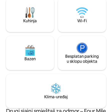
sigurnošću CCTV-a. Podaci o parkiranju
House i Muzej gladi
u ostalim podacima koje treba
park Lough Key, rud
napomenuti
park Dr. Hyde, crk
minuta vožnje od
Kuhinja
Wi-Fi
Besplatan parking
Bazen
u sklopu objekta
Klima-uređaj
Drugi sjajni smještaji za odmor – Four Mile