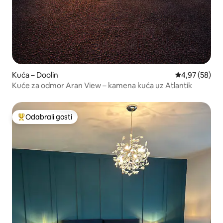
Kuća – Doolin
Prosječna ocje
4,97 (58)
Kuće za odmor Aran View – kamena kuća uz Atlantik
Odabrali gosti
Među najviše rangiranima s oznakom „Odabrali gosti”