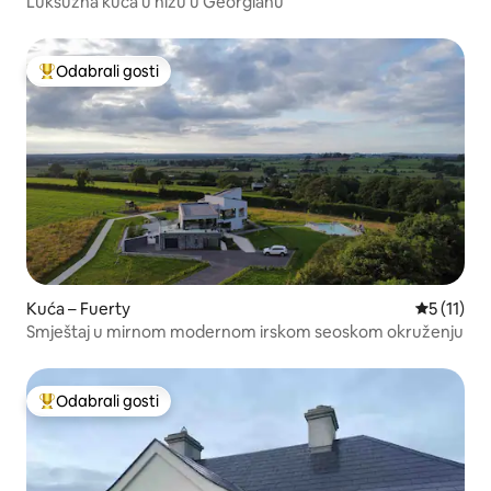
Luksuzna kuća u nizu u Georgianu
Odabrali gosti
Među najviše rangiranima s oznakom „Odabrali gosti”
Kuća – Fuerty
Prosječna 
5 (11)
Smještaj u mirnom modernom irskom seoskom okruženju
Odabrali gosti
Među najviše rangiranima s oznakom „Odabrali gosti”