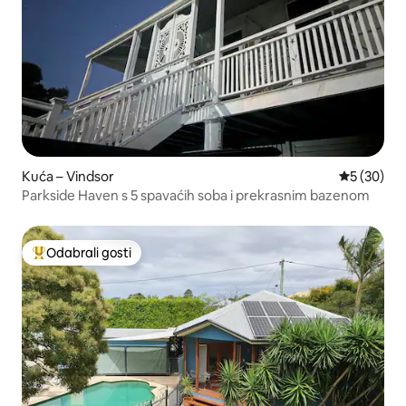
Kuća – Vindsor
Prosječna o
5 (30)
Parkside Haven s 5 spavaćih soba i prekrasnim bazenom
Odabrali gosti
Među najviše rangiranima s oznakom „Odabrali gosti”