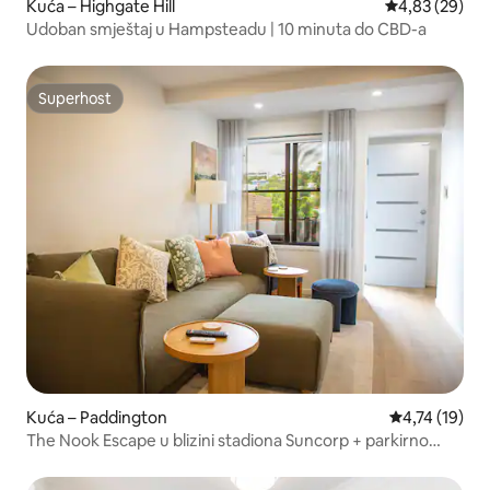
Kuća – Highgate Hill
Prosječna ocje
4,83 (29)
Udoban smještaj u Hampsteadu | 10 minuta do CBD-a
Superhost
Superhost
Kuća – Paddington
Prosječna ocj
4,74 (19)
The Nook Escape u blizini stadiona Suncorp + parkirno
mjesto