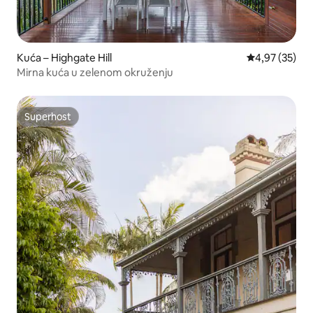
Kuća – Highgate Hill
Prosječna ocje
4,97 (35)
Mirna kuća u zelenom okruženju
Superhost
Superhost