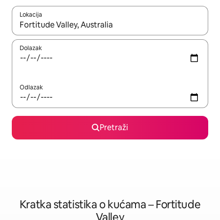
Lokacija
Kada budu dostupni rezultati, moći ćete ih pregledati koristeći
Dolazak
Odlazak
Pretraži
Kratka statistika o kućama – Fortitude
Valley