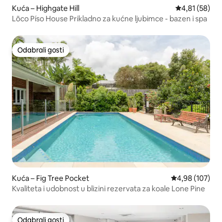
Kuća – Highgate Hill
Prosječna ocje
4,81 (58)
Lõco Píso House Prikladno za kućne ljubimce - bazen i spa
Odabrali gosti
Odabrali gosti
Kuća – Fig Tree Pocket
Prosječna ocjen
4,98 (107)
Kvaliteta i udobnost u blizini rezervata za koale Lone Pine
Odabrali gosti