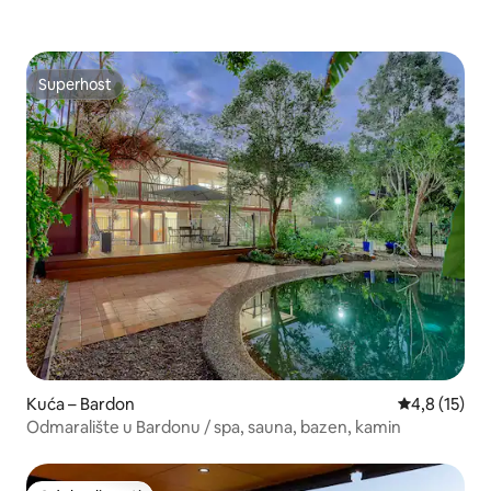
Superhost
Superhost
Kuća – Bardon
Prosječna oc
4,8 (15)
Odmaralište u Bardonu / spa, sauna, bazen, kamin