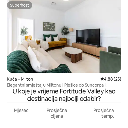
Superhost
Superhost
Kuća – Milton
Prosječna ocje
4,88 (25)
Elegantni smještaj u Miltonu | Pješice do Suncorpa i
U koje je vrijeme Fortitude Valley kao
Rosalieja
destinacija najbolji odabir?
Mjesec
Prosječna
Prosječna
cijena
temp.