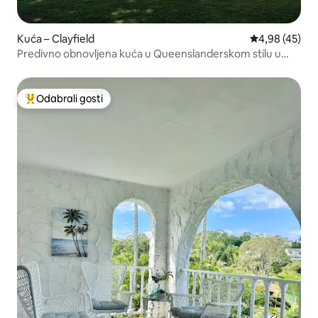
Kuća – Clayfield
Prosječna ocje
4,98 (45)
Predivno obnovljena kuća u Queenslanderskom stilu u
Clayfieldu
Odabrali gosti
Među najviše rangiranima s oznakom „Odabrali gosti”