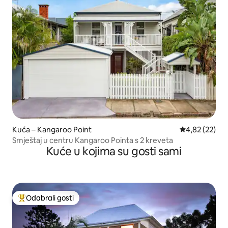
Kuća – Kangaroo Point
Prosječna ocje
4,82 (22)
Smještaj u centru Kangaroo Pointa s 2 kreveta
Kuće u kojima su gosti sami
Odabrali gosti
Među najviše rangiranima s oznakom „Odabrali gosti”