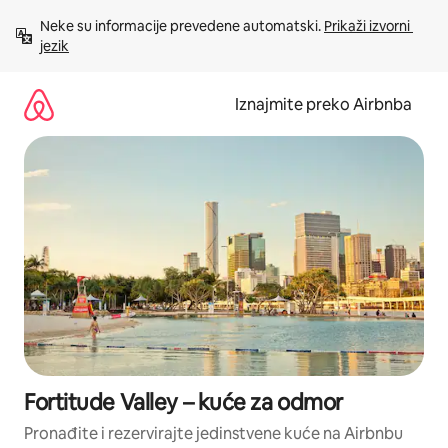
Prijeđi
Neke su informacije prevedene automatski. 
Prikaži izvorni 
na
jezik
sadržaj
Iznajmite preko Airbnba
Fortitude Valley – kuće za odmor
Pronađite i rezervirajte jedinstvene kuće na Airbnbu