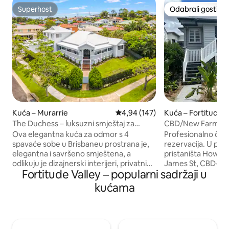
Superhost
Odabrali gosti
Superhost
Odabrali gosti
Kuća – Murarrie
Prosječna ocjena: 4,94/5, recenz
4,94 (147)
Kuća – Fortitude V
The Duchess – luksuzni smještaj za
CBD/New Farm Hou
odmor s bazenom u Brisbaneu
klima-uređaj, 4 pa
Ova elegantna kuća za odmor s 4
Profesionalno čišć
spavaće sobe u Brisbaneu prostrana je,
rezervacija. U pješ
elegantna i savršeno smještena, a
pristaništa Howar
odlikuju je dizajnerski interijeri, privatni
James St, CBD-a i 
Fortitude Valley – popularni sadržaji u
bazen i besprijekorna pristupačnost.
vožnje od zračne 
Idealna je za obitelji, grupe ili poslovne
spavaćih soba, sve
kućama
boravke. Ponuda za zimski odmor |
dnevna boravka, z
Ostanite duže i uštedite |
moderna kuhinja, 2
1.&nbsp;lipnja&nbsp;–
potpuno ograđen di
&nbsp;31.&nbsp;kolovoza&#10;&#10;Iskoristite
povijesni elementi