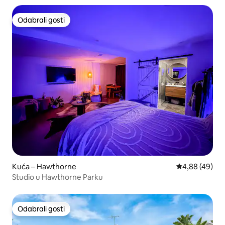
Odabrali gosti
Odabrali gosti
Kuća – Hawthorne
Prosječna ocje
4,88 (49)
Studio u Hawthorne Parku
Odabrali gosti
Odabrali gosti