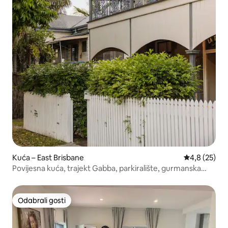
Kuća – East Brisbane
Prosječna ocj
4,8 (25)
Povijesna kuća, trajekt Gabba, parkiralište, gurmanska
kuhinja
Odabrali gosti
Odabrali gosti