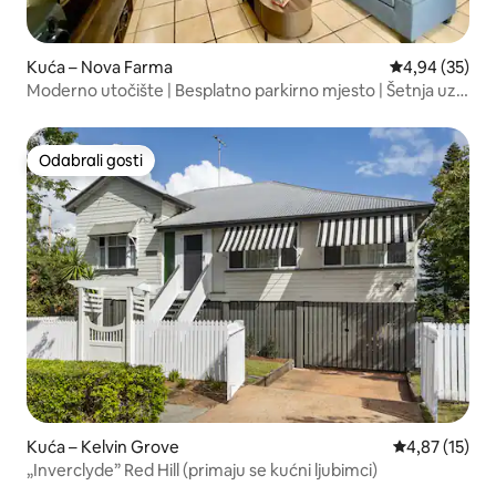
Kuća – Nova Farma
Prosječna ocje
4,94 (35)
Moderno utočište | Besplatno parkirno mjesto | Šetnja uz
rijeku i kafići
Odabrali gosti
Odabrali gosti
Kuća – Kelvin Grove
Prosječna ocje
4,87 (15)
„Inverclyde” Red Hill (primaju se kućni ljubimci)