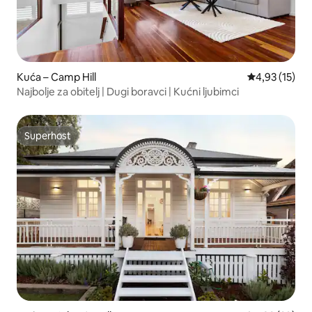
Kuća – Camp Hill
Prosječna ocje
4,93 (15)
Najbolje za obitelj | Dugi boravci | Kućni ljubimci
Superhost
Superhost