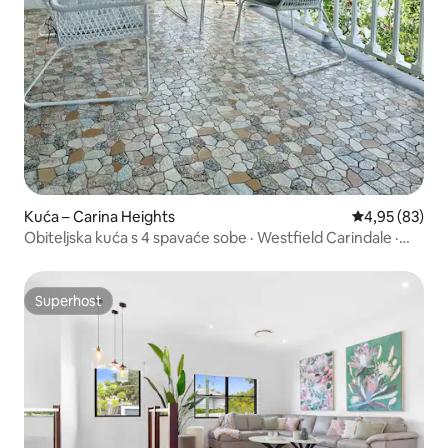
Kuća – Carina Heights
Prosječna ocje
4,95 (83)
Obiteljska kuća s 4 spavaće sobe · Westfield Carindale ·
Parking
Superhost
Superhost