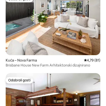
Odabrali gosti
Kuća – Nova Farma
Prosječna ocje
4,79 (81)
Brisbane House New Farm Arhitektonski dizajnirano
Odabrali gosti
Odabrali gosti