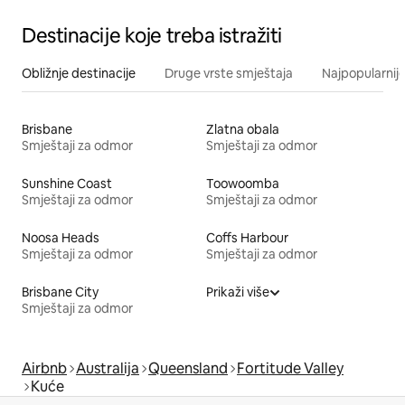
Destinacije koje treba istražiti
Obližnje destinacije
Druge vrste smještaja
Najpopularnije
Brisbane
Zlatna obala
Smještaji za odmor
Smještaji za odmor
Sunshine Coast
Toowoomba
Smještaji za odmor
Smještaji za odmor
Noosa Heads
Coffs Harbour
Smještaji za odmor
Smještaji za odmor
Brisbane City
Prikaži više
Smještaji za odmor
Airbnb
Australija
Queensland
Fortitude Valley
Kuće