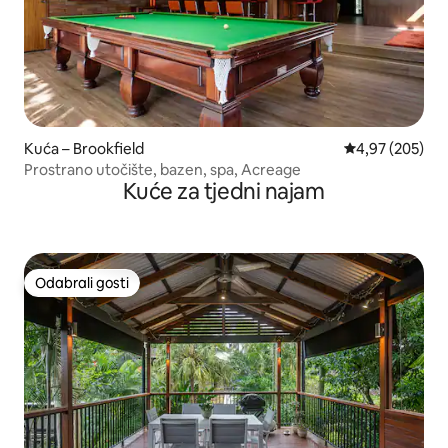
Kuća – Brookfield
Prosječna ocjen
4,97 (205)
Prostrano utočište, bazen, spa, Acreage
Kuće za tjedni najam
Odabrali gosti
Odabrali gosti