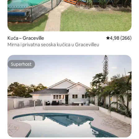
Kuća – Graceville
Prosječna ocjen
4,98 (266)
Mirna i privatna seoska kućica u Gracevilleu
Superhost
Superhost