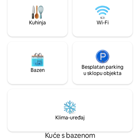
svoj zimski odmor na najbolji mogući
uređenje s kvalit
način uz naše posebne ponude za duži
Idealno za parove, 
boravak:&#10;• Ostanite 7 noćenja,
Kućni ljubimci su d
platite 5&#10;• Ostanite 5 noćenja,
namijenjen iznajml
Kuhinja
Wi-Fi
platite 4&#10;• Ostanite 4 noćenja,
nema osobnih stva
platite 3&#10;&#10;Popust se
automatski primjenjuje prilikom plaćanja.
Besplatan parking
Bazen
u sklopu objekta
Klima-uređaj
Kuće s bazenom