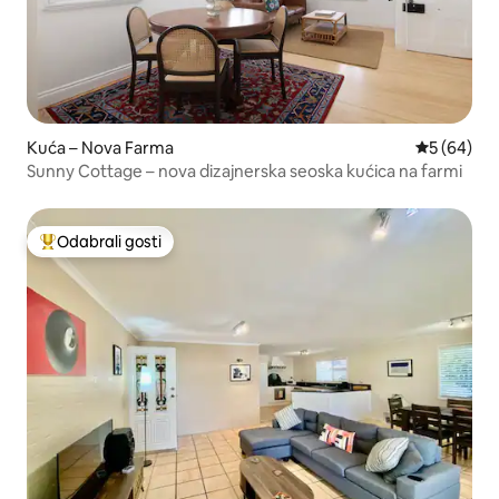
Kuća – Nova Farma
Prosječna o
5 (64)
Sunny Cottage – nova dizajnerska seoska kućica na farmi
Odabrali gosti
Među najviše rangiranima s oznakom „Odabrali gosti”