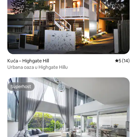
Kuća – Highgate Hill
Prosječna 
5 (14)
Urbana oaza u Highgate Hillu
Superhost
Superhost