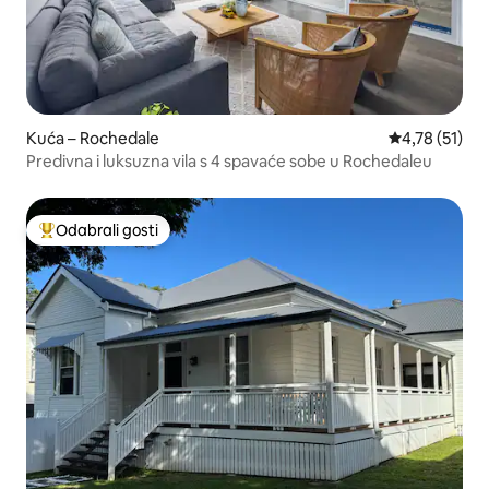
Kuća – Rochedale
Prosječna ocj
4,78 (51)
Predivna i luksuzna vila s 4 spavaće sobe u Rochedaleu
Odabrali gosti
Među najviše rangiranima s oznakom „Odabrali gosti”