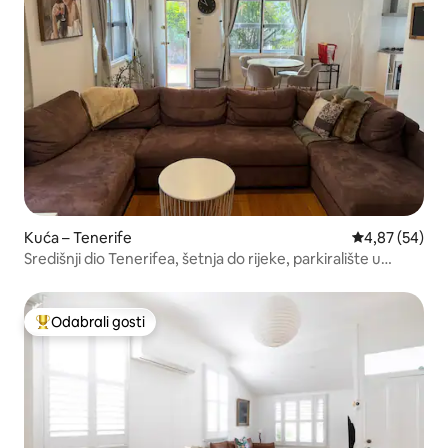
Kuća – Tenerife
Prosječna ocje
4,87 (54)
Središnji dio Tenerifea, šetnja do rijeke, parkiralište u
sklopu objekta
Odabrali gosti
Među najviše rangiranima s oznakom „Odabrali gosti”