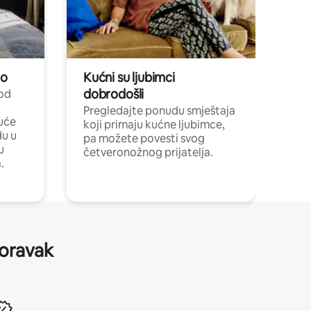
no
Kućni su ljubimci
dobrodošli
 od
,
Pregledajte ponudu smještaja
uće
koji primaju kućne ljubimce,
du u
pa možete povesti svog
u
četveronožnog prijatelja.
.
boravak