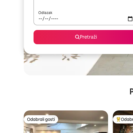
Odlazak
Pretraži
P
Odabrali gosti
Odabra
Odabrali gosti
Među naj