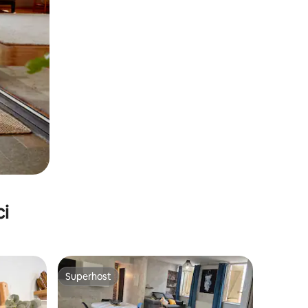
ci
Superhost
nakom „Odabrali gosti”
Superhost