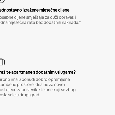
ednostavno izražene mjesečne cijene
osebne cijene smještaja za duži boravak i
edna mjesečna rata bez dodatnih naknada.*
ražite apartmane s dodatnim uslugama?
irbnb ima u ponudi dobro opremljene
tambene prostore idealne za nove i
ostojeće zaposlenike te one koji se zbog
osla sele u drugi grad.