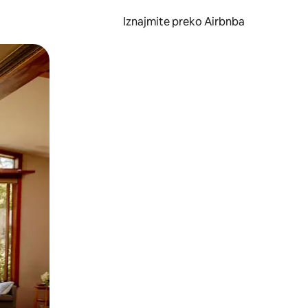
Iznajmite preko Airbnba
li prelaskom prstom po zaslonu.