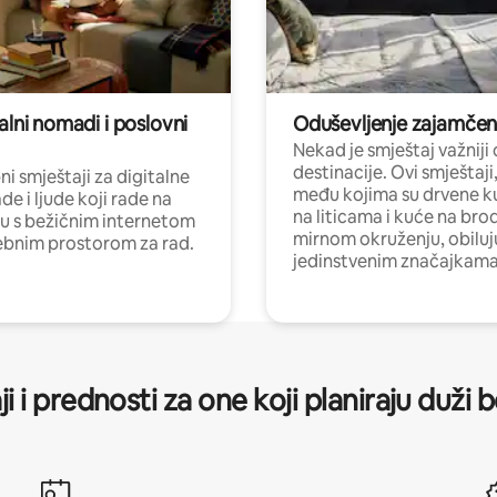
alni nomadi i poslovni
Oduševljenje zajamče
Nekad je smještaj važniji
destinacije. Ovi smještaji
i smještaji za digitalne
među kojima su drvene k
e i ljude koji rade na
na liticama i kuće na bro
nu s bežičnim internetom
mirnom okruženju, obiluj
ebnim prostorom za rad.
jedinstvenim značajkama
ji i prednosti za one koji planiraju duži 