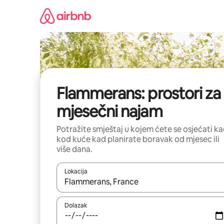
Prijeđi
na
sadržaj
Flammerans: prostori za
mjesečni najam
Potražite smještaj u kojem ćete se osjećati k
kod kuće kad planirate boravak od mjesec ili
više dana.
Lokacija
Kada budu dostupni rezultati, moći ćete ih pregle
Dolazak