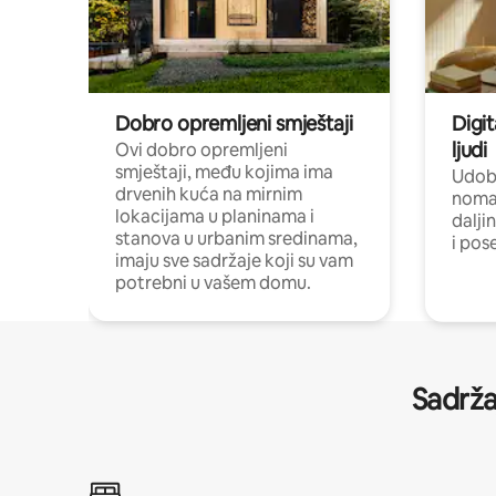
Dobro opremljeni smještaji
Digit
ljudi
Ovi dobro opremljeni
smještaji, među kojima ima
Udobn
drvenih kuća na mirnim
nomad
lokacijama u planinama i
dalji
stanova u urbanim sredinama,
i pos
imaju sve sadržaje koji su vam
potrebni u vašem domu.
Sadrža