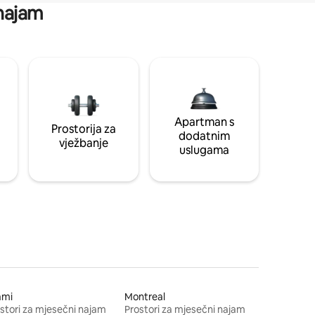
 najam
Apartman s
Prostorija za
dodatnim
vježbanje
uslugama
ami
Montreal
stori za mjesečni najam
Prostori za mjesečni najam