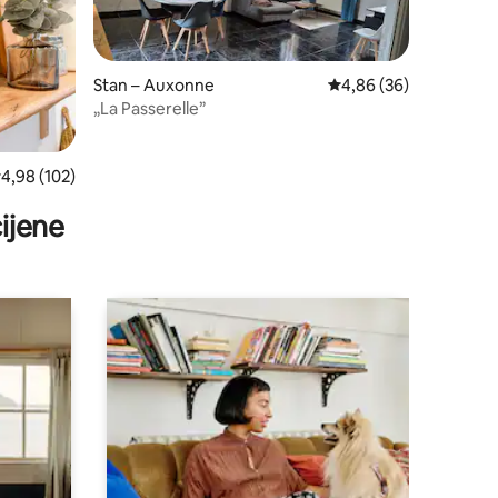
Stan – Auxonne
Prosječna ocjena: 4,86
4,86 (36)
„La Passerelle”
rosječna ocjena: 4,98/5, recenzija: 102
4,98 (102)
ijene