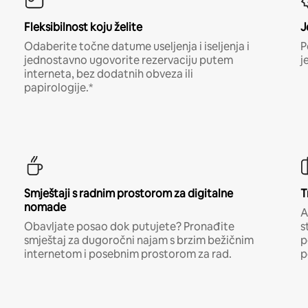
Fleksibilnost koju želite
J
Odaberite točne datume useljenja i iseljenja i
P
jednostavno ugovorite rezervaciju putem
j
interneta, bez dodatnih obveza ili
papirologije.*
Smještaji s radnim prostorom za digitalne
T
nomade
A
Obavljate posao dok putujete? Pronađite
s
smještaj za dugoročni najam s brzim bežičnim
p
internetom i posebnim prostorom za rad.
p