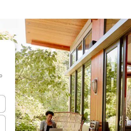
ao
dati koristeći se strelicama prema gore i prema dolje, kao i dodirom i