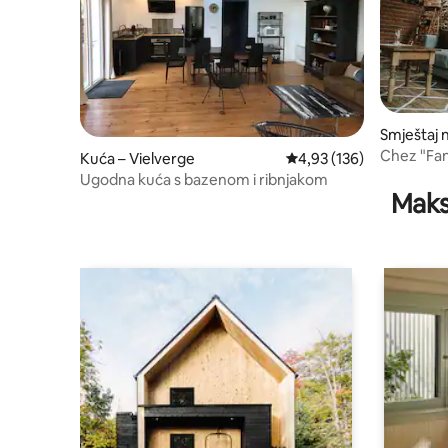
Smještaj 
Chez "Fa
Kuća – Vielverge
Prosječna ocjena: 4,93/5
4,93 (136)
Ugodna kuća s bazenom i ribnjakom
Maks