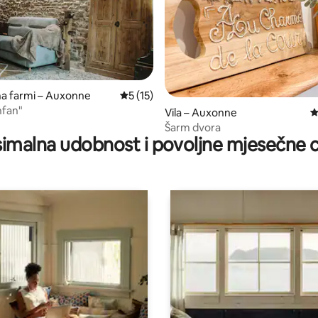
na farmi – Auxonne
Prosječna ocjena: 5/5, recenzija: 15
5 (15)
nfan"
, recenzija: 136
Vila – Auxonne
P
Šarm dvora
imalna udobnost i povoljne mjesečne c