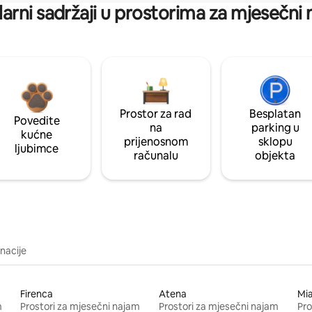
arni sadržaji u prostorima za mjesečni
Prostor za rad
Besplatan
Povedite
na
parking u
kućne
prijenosnom
sklopu
ljubimce
računalu
objekta
inacije
Firenca
Atena
Mi
m
Prostori za mjesečni najam
Prostori za mjesečni najam
Pro