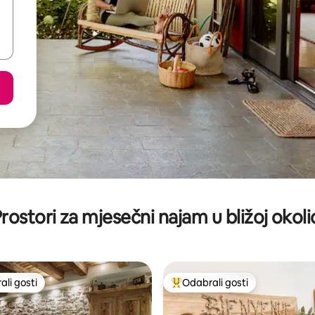
rostori za mjesečni najam u bližoj okoli
li gosti
Odabrali gosti
više rangiranima s oznakom „Odabrali gosti”
Među najviše rangiranima s oz