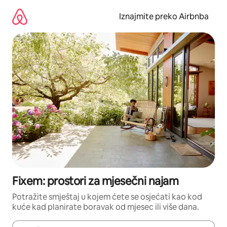
Prijeđi
na
Iznajmite preko Airbnba
sadržaj
Fixem: prostori za mjesečni najam
Potražite smještaj u kojem ćete se osjećati kao kod
kuće kad planirate boravak od mjesec ili više dana.