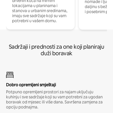
drvenih kuća na mirnim
nomade i ljude 
lokacijama u planinama i
daljinu s bežič
stanova u urbanim sredinama,
i posebnim pro
imaju sve sadržaje koji su vam
potrebni u vašem domu.
Sadržaji i prednosti za one koji planiraju
duži boravak
Dobro opremljeni smještaji
Potpuno opremljeni prostori za najam uključuju
kuhinju i sve sadržaje koji su vam potrebni za ugodan
boravak od mjesec ili više dana. Savršena zamjena za
opciju podnajma.