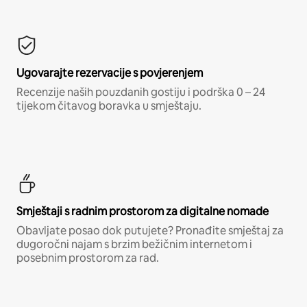
Ugovarajte rezervacije s povjerenjem
Recenzije naših pouzdanih gostiju i podrška 0 – 24
tijekom čitavog boravka u smještaju.
Smještaji s radnim prostorom za digitalne nomade
Obavljate posao dok putujete? Pronađite smještaj za
dugoročni najam s brzim bežičnim internetom i
posebnim prostorom za rad.