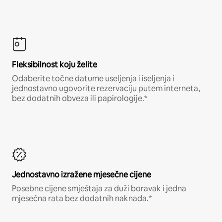
Fleksibilnost koju želite
Odaberite točne datume useljenja i iseljenja i
jednostavno ugovorite rezervaciju putem interneta,
bez dodatnih obveza ili papirologije.*
Jednostavno izražene mjesečne cijene
Posebne cijene smještaja za duži boravak i jedna
mjesečna rata bez dodatnih naknada.*