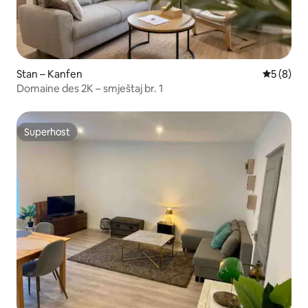
Stan – Kanfen
Prosječna
5 (8)
Domaine des 2K – smještaj br. 1
Superhost
Superhost