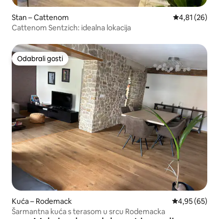
Stan – Cattenom
Prosječna ocje
4,81 (26)
Cattenom Sentzich: idealna lokacija
Odabrali gosti
Odabrali gosti
Kuća – Rodemack
Prosječna ocje
4,95 (65)
Šarmantna kuća s terasom u srcu Rodemacka