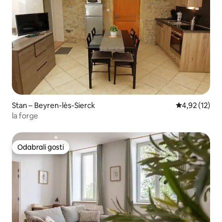
Stan – Beyren-lès-Sierck
Prosječna ocje
4,92 (12)
la forge
Odabrali gosti
Odabrali gosti