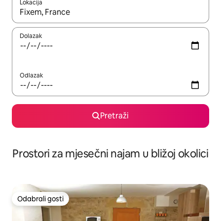
Lokacija
Kada budu dostupni rezultati, moći ćete ih pregledati koristeći
Dolazak
Odlazak
Pretraži
Prostori za mjesečni najam u bližoj okolici
Odabrali gosti
Odabrali gosti