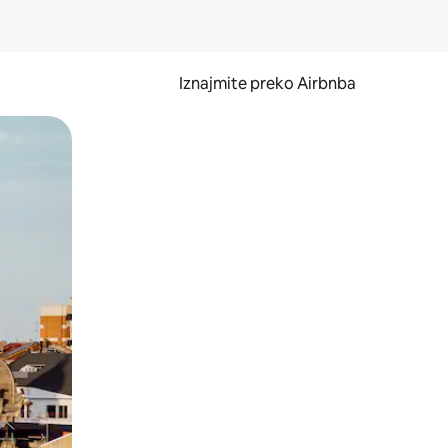
Iznajmite preko Airbnba
li prelaskom prstom po zaslonu.