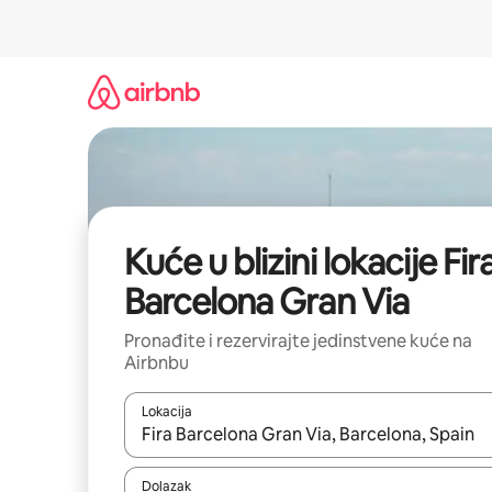
Prijeđi
na
sadržaj
Kuće u blizini lokacije Fir
Barcelona Gran Via
Pronađite i rezervirajte jedinstvene kuće na
Airbnbu
Lokacija
Kada budu dostupni rezultati, moći ćete ih pregle
Dolazak