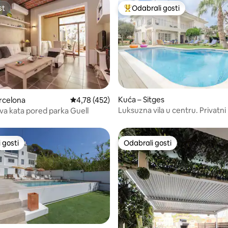
st
Odabrali gosti
st
Među najviše rangiranima s oz
Kuća – Sitges
5, recenzija: 28
rcelona
Prosječna ocjena: 4,78/5, recenzija: 452
4,78 (452)
Luksuzna vila u centru. Privatni
va kata pored parka Guell
min do plaže
 gosti
Odabrali gosti
 gosti
Odabrali gosti