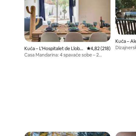
Kuća – Ale
Dizajnersk
Kuća – L'Hospitalet de Llobre
Prosječna ocjena: 4,82/5
4,82 (218)
plaže i sel
gat
Casa Mandarina: 4 spavaće sobe – 2
terase – parkiralište