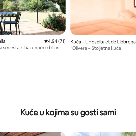
lla
Prosječna ocjena: 4,94/5, recenzija: 71
4,94 (71)
Kuća – L'Hospitalet de Llobrega
i smještaj s bazenom u blizini
l'Olivera ~ Stoljetna kuća
, recenzija: 218
a
Kuće u kojima su gosti sami