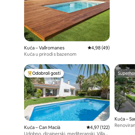
Kuća – Vallromanes
Prosječna ocjena: 4,98/
4,98 (49)
Kuća u prirodi s bazenom
Odabrali gosti
Superho
Među najviše rangiranima s oznakom „Odabrali gosti”
Superho
Kuća – Sa
Renoviran
Kuća – Can Macià
Prosječna ocjena: 4,97/5
4,97 (122)
Barcelon
Udobno, dizajnerski, mediteranski, Villa