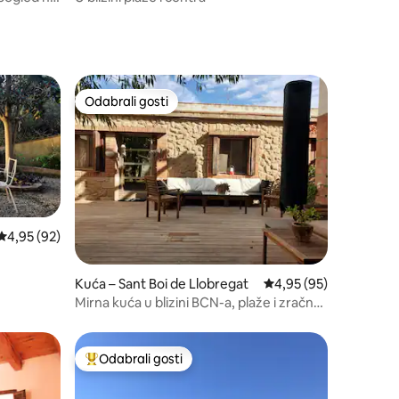
Odabrali gosti
Odabrali gosti
Prosječna ocjena: 4,95/5, recenzija: 92
4,95 (92)
Kuća – Sant Boi de Llobregat
Prosječna ocjena: 4,95
4,95 (95)
Mirna kuća u blizini BCN-a, plaže i zračne
luke
Odabrali gosti
nakom „Odabrali gosti”
Među najviše rangiranima s oznakom „Odabrali gosti”