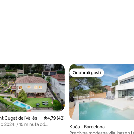
5, recenzija: 49
st
Odabrali gosti
st
Odabrali gosti
nt Cugat del Vallès
Prosječna ocjena: 4,79/5, recenzija: 42
4,79 (42)
o 2024. / 15 minuta od
, recenzija: 122
Kuća – Barcelona
e
Predivna moderna vila, bazen i