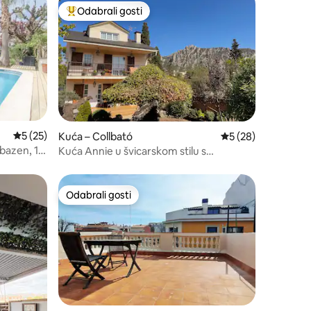
Odabrali gosti
nakom „Odabrali gosti”
Među najviše rangiranima s oznakom „Odabrali gosti”
Prosječna ocjena: 5/5, recenzija: 25
5 (25)
Kuća – Collbató
Prosječna ocjena: 5
5 (28)
 bazen, 1
Kuća Annie u švicarskom stilu s
pogledom na Montserrat
Odabrali gosti
Odabrali gosti