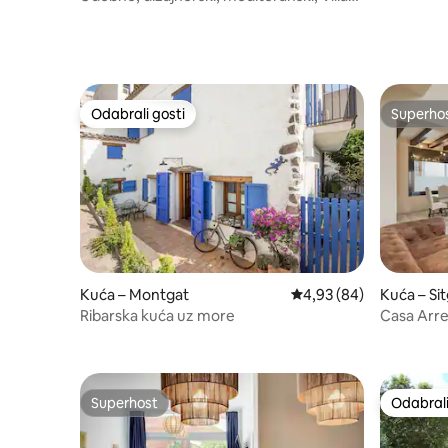
Naranjos
Odabrali gosti
Superho
Odabrali gosti
Superho
Kuća – Montgat
Prosječna ocjena: 4,93/
4,93 (84)
Kuća – Si
Ribarska kuća uz more
Casa Arre
Superhost
Odabrali
Superhost
Odabrali