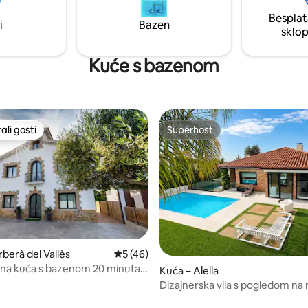
one automobilom i vlakom.
Besplat
i
Bazen
sklo
Kuće s bazenom
li gosti
Superhost
više rangiranima s oznakom „Odabrali gosti”
Superhost
berà del Vallès
Prosječna ocjena: 5/5, recenzija: 46
5 (46)
na kuća s bazenom 20 minuta
Kuća – Alella
lone
Dizajnerska vila s pogledom na