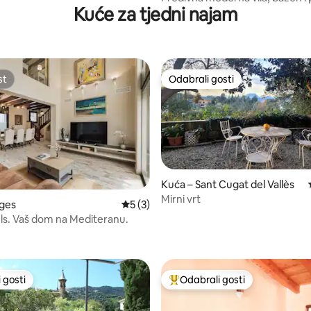
Kuće za tjedni najam
more, za 8 gostiju
st
Odabrali gosti
st
Odabrali gosti
Kuća – Sant Cugat del Vallès
Mirni vrt
5, recenzija: 84
tges
Prosječna ocjena: 5/5, recenzija: 3
5 (3)
ls. Vaš dom na Mediteranu.
 gosti
Odabrali gosti
 gosti
Među najviše rangiranima s oz