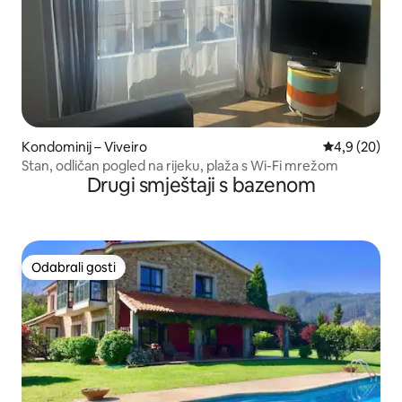
Kondominij – Viveiro
Prosječna ocj
4,9 (20)
Stan, odličan pogled na rijeku, plaža s Wi-Fi mrežom
Drugi smještaji s bazenom
Odabrali gosti
Odabrali gosti