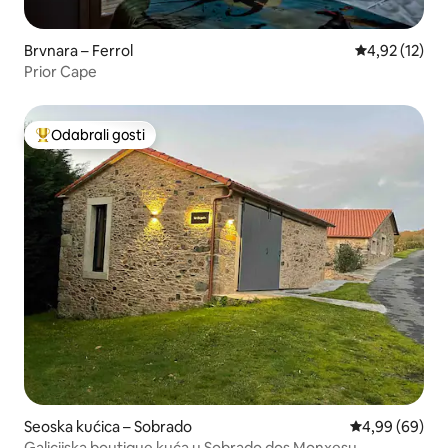
Brvnara – Ferrol
Prosječna ocje
4,92 (12)
Prior Cape
Odabrali gosti
Među najviše rangiranima s oznakom „Odabrali gosti”
Seoska kućica – Sobrado
Prosječna ocje
4,99 (69)
Galicijska boutique kuća u Sobrado dos Monxesu