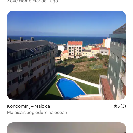
Xove Home Mar de Lugo
Kondominij – Malpica
Prosječna
5 (3)
Malpica s pogledom na ocean