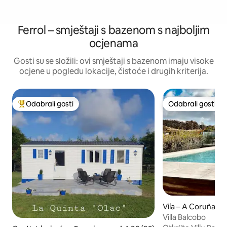
Ferrol – smještaji s bazenom s najboljim
ocjenama
Gosti su se složili: ovi smještaji s bazenom imaju visoke
ocjene u pogledu lokacije, čistoće i drugih kriterija.
Odabrali gosti
Odabrali gosti
Među najviše rangiranima s oznakom „Odabrali gosti”
Odabrali gosti
Vila – A Coruña
Villa Balcobo