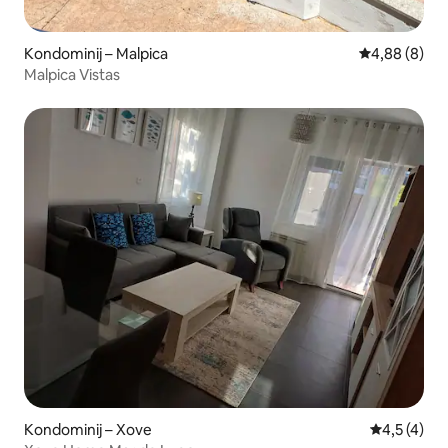
Kondominij – Malpica
Prosječna ocj
4,88 (8)
Malpica Vistas
Kondominij – Xove
Prosječna o
4,5 (4)