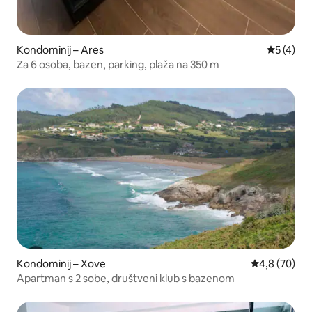
Kondominij – Ares
Prosječna
5 (4)
Za 6 osoba, bazen, parking, plaža na 350 m
Kondominij – Xove
Prosječna ocj
4,8 (70)
Apartman s 2 sobe, društveni klub s bazenom