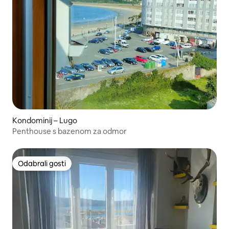
Kondominij – Lugo
Penthouse s bazenom za odmor
Odabrali gosti
Odabrali gosti