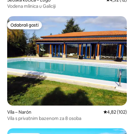
Vodena mlinica u Galiciji
Odabrali gosti
Odabrali gosti
Vila – Narón
Prosječna ocjen
4,82 (102)
Vila s privatnim bazenom za 8 osoba