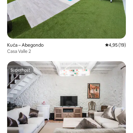
Kuća – Abegondo
Prosječna ocje
4,95 (19)
Casa Valle 2
Superhost
Superhost