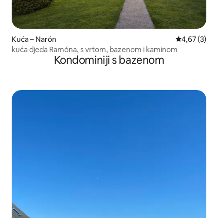
Kuća – Narón
Prosječna ocj
4,67 (3)
kuća djeda Ramóna, s vrtom, bazenom i kaminom
Kondominiji s bazenom