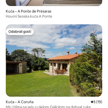
Kuća – A Ponte de Présaras
Houmi Seoska kuća A Ponte
Odabrali gosti
Odabrali gosti
Kuća – A Coruña
Prosječna 
5 (19)
Mir i tišina na selu s cijelom Galicijom na dohvat ruke