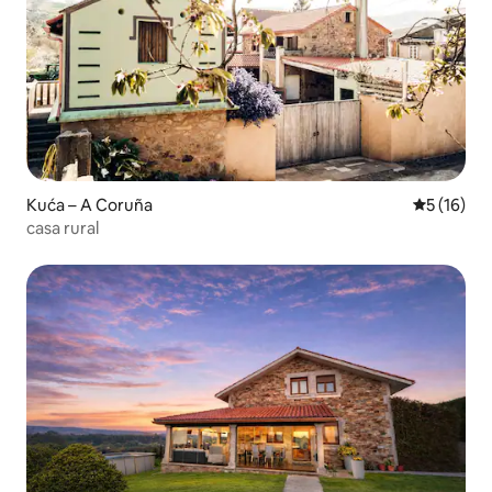
Kuća – A Coruña
Prosječna 
5 (16)
casa rural