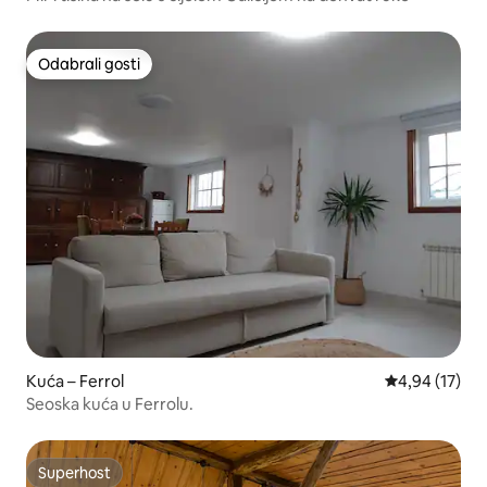
Odabrali gosti
Odabrali gosti
Kuća – Ferrol
Prosječna ocje
4,94 (17)
Seoska kuća u Ferrolu.
Superhost
Superhost