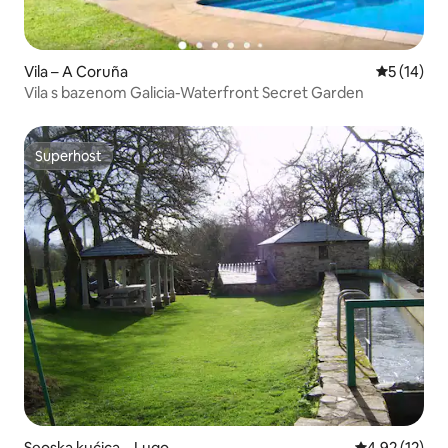
Vila – A Coruña
Prosječna 
5 (14)
Vila s bazenom Galicia-Waterfront Secret Garden
Superhost
Superhost
Seoska kućica – Lugo
Prosječna ocje
4,92 (12)