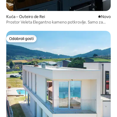
Kuća – Outeiro de Rei
Novi smješ
Novo
Prostor Veleta Elegantno kameno potkrovlje. Samo za
odrasle
Odabrali gosti
Odabrali gosti