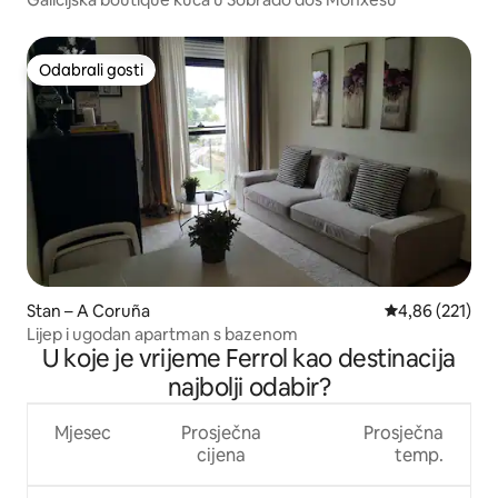
Odabrali gosti
Odabrali gosti
Stan – A Coruña
Prosječna ocjen
4,86 (221)
Lijep i ugodan apartman s bazenom
U koje je vrijeme Ferrol kao destinacija
najbolji odabir?
Mjesec
Prosječna
Prosječna
cijena
temp.