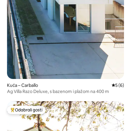
Kuća – Carballo
Prosječna
5 (6)
Ag Villa Razo Deluxe, s bazenom i plažom na 400 m
Odabrali gosti
Među najviše rangiranima s oznakom „Odabrali gosti”