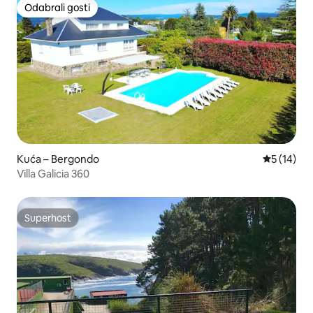
Odabrali gosti
Odabrali gosti
Kuća – Bergondo
Prosječna 
5 (14)
Villa Galicia 360
Superhost
Superhost