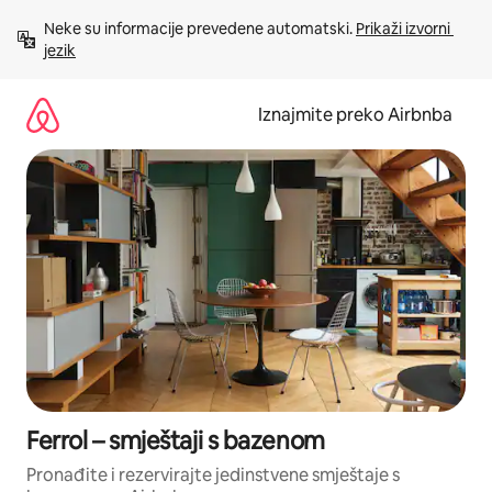
Prijeđi
Neke su informacije prevedene automatski. 
Prikaži izvorni 
na
jezik
sadržaj
Iznajmite preko Airbnba
Ferrol – smještaji s bazenom
Pronađite i rezervirajte jedinstvene smještaje s