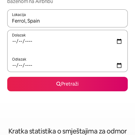
bazenom na Airbnbu
Lokacija
Kada budu dostupni rezultati, moći ćete ih pregledati koristeći
Dolazak
Odlazak
Pretraži
Kratka statistika o smještajima za odmor