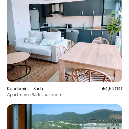
Kondominij – Sada
Prosječna ocje
4,64 (14)
Apartman u Sadi s bazenom