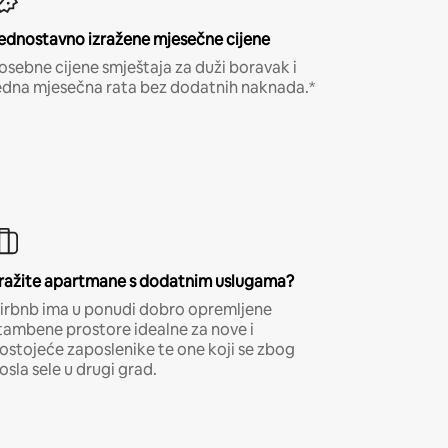
ednostavno izražene mjesečne cijene
osebne cijene smještaja za duži boravak i
edna mjesečna rata bez dodatnih naknada.*
ražite apartmane s dodatnim uslugama?
irbnb ima u ponudi dobro opremljene
tambene prostore idealne za nove i
ostojeće zaposlenike te one koji se zbog
osla sele u drugi grad.