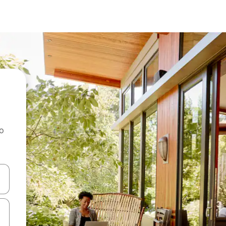
ao
dati koristeći se strelicama prema gore i prema dolje, kao i dodirom i