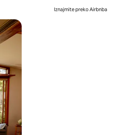
Iznajmite preko Airbnba
li prelaskom prstom po zaslonu.