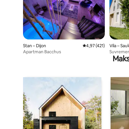
Stan – Dijon
Prosječna ocjena: 4,97/5
4,97 (421)
Vila – Sau
Apartman Bacchus
Suvremena vil
Maks
kategorija