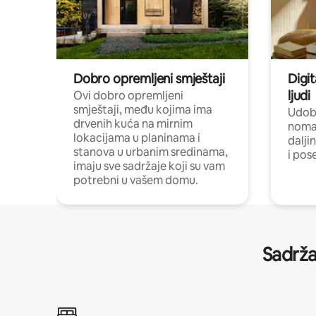
Dobro opremljeni smještaji
Digit
ljudi
Ovi dobro opremljeni
smještaji, među kojima ima
Udobn
drvenih kuća na mirnim
nomad
lokacijama u planinama i
dalji
stanova u urbanim sredinama,
i pos
imaju sve sadržaje koji su vam
potrebni u vašem domu.
Sadrža