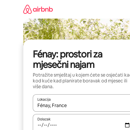
Prijeđi
na
sadržaj
Fénay: prostori za
mjesečni najam
Potražite smještaj u kojem ćete se osjećati k
kod kuće kad planirate boravak od mjesec ili
više dana.
Lokacija
Kada budu dostupni rezultati, moći ćete ih pregle
Dolazak