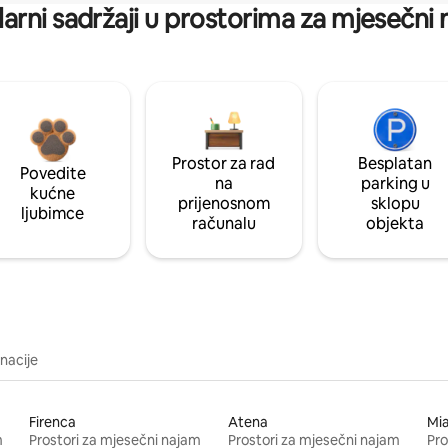
arni sadržaji u prostorima za mjesečni
Prostor za rad
Besplatan
Povedite
na
parking u
kućne
prijenosnom
sklopu
ljubimce
računalu
objekta
inacije
Firenca
Atena
Mi
m
Prostori za mjesečni najam
Prostori za mjesečni najam
Pro