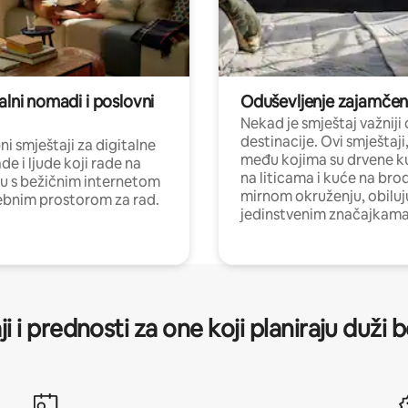
alni nomadi i poslovni
Oduševljenje zajamče
Nekad je smještaj važniji
destinacije. Ovi smještaji
i smještaji za digitalne
među kojima su drvene k
e i ljude koji rade na
na liticama i kuće na bro
nu s bežičnim internetom
mirnom okruženju, obiluj
ebnim prostorom za rad.
jedinstvenim značajkama
ji i prednosti za one koji planiraju duži 