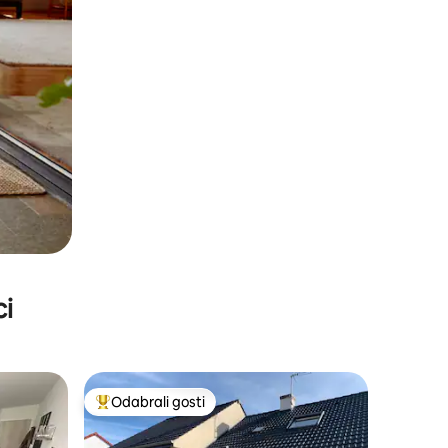
ci
Odabrali gosti
nakom „Odabrali gosti”
Među najviše rangiranima s oznakom „Odabrali gosti”