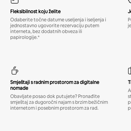
Fleksibilnost koju želite
J
Odaberite točne datume useljenja i iseljenja i
P
jednostavno ugovorite rezervaciju putem
j
interneta, bez dodatnih obveza ili
papirologije.*
Smještaji s radnim prostorom za digitalne
T
nomade
A
Obavljate posao dok putujete? Pronađite
s
smještaj za dugoročni najam s brzim bežičnim
p
internetom i posebnim prostorom za rad.
p