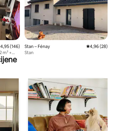
rosječna ocjena: 4,95/5, recenzija: 146
4,95 (146)
Stan – Fénay
Prosječna ocjena: 4,96
4,96 (28)
2 m² +
Stan
ijene