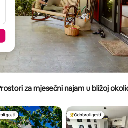
rostori za mjesečni najam u bližoj okoli
li gosti
Odabrali gosti
više rangiranima s oznakom „Odabrali gosti”
Među najviše rangiranima s oz