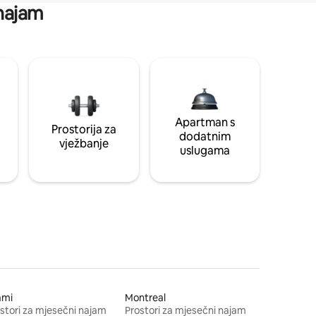
 najam
Apartman s
Prostorija za
dodatnim
vježbanje
uslugama
ami
Montreal
stori za mjesečni najam
Prostori za mjesečni najam