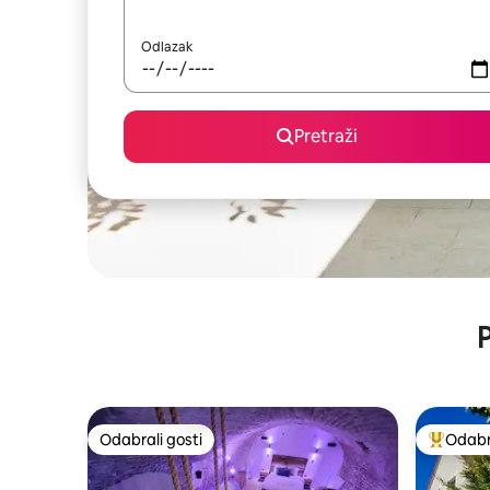
Odlazak
Pretraži
P
Odabrali gosti
Odabra
Odabrali gosti
Među naj