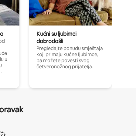
no
Kućni su ljubimci
dobrodošli
 od
,
Pregledajte ponudu smještaja
uće
koji primaju kućne ljubimce,
du u
pa možete povesti svog
u
četveronožnog prijatelja.
.
boravak