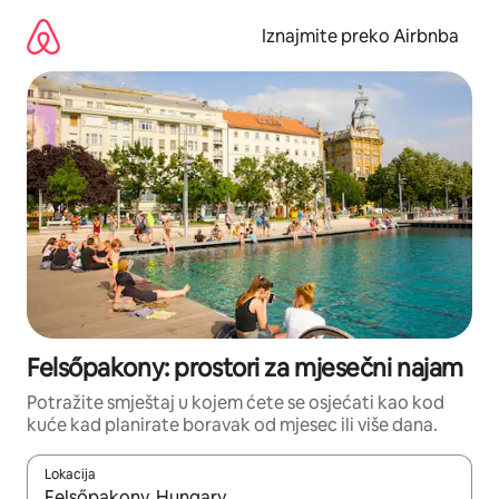
Prijeđi
na
Iznajmite preko Airbnba
sadržaj
Felsőpakony: prostori za mjesečni najam
Potražite smještaj u kojem ćete se osjećati kao kod
kuće kad planirate boravak od mjesec ili više dana.
Lokacija
Kada budu dostupni rezultati, moći ćete ih pregledati koristeći