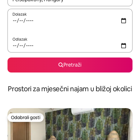
Dolazak
Odlazak
Pretraži
Prostori za mjesečni najam u bližoj okolici
Odabrali gosti
Odabrali gosti