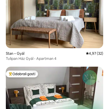
Stan – Gyál
Prosječna ocje
4,97 (32)
Tulipan Ház Gyál - Apartman 4
Odabrali gosti
Među najviše rangiranima s oznakom „Odabrali gosti”