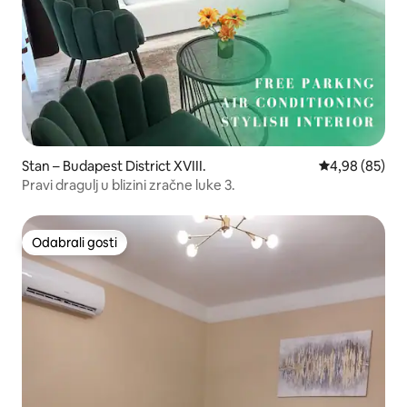
Stan – Budapest District XVIII.
Prosječna ocje
4,98 (85)
Pravi dragulj u blizini zračne luke 3.
Odabrali gosti
Odabrali gosti