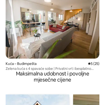
Kuća – Budimpešta
Prosječna 
5 (25)
Zelena kuća s 4 spavaće sobe | Privatni vrt i besplatno
Maksimalna udobnost i povoljne
parkiralište
mjesečne cijene