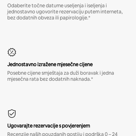
Odaberite točne datume useljenja i iseljenja i
jednostavno ugovorite rezervaciju putem interneta,
bez dodatnih obveza ili papirologije.*
Jednostavno izražene mjesečne cijene
Posebne cijene smještaja za duži boravak i jedna
mjesečna rata bez dodatnih naknada.*
Ugovarajte rezervacije s povjerenjem
Recenzije naših pouzdanih gostiju i podrška 0 – 24