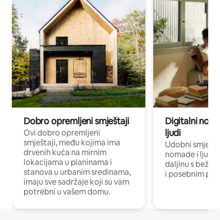
Dobro opremljeni smještaji
Digitalni noma
ljudi
Ovi dobro opremljeni
smještaji, među kojima ima
Udobni smještaj
drvenih kuća na mirnim
nomade i ljude 
lokacijama u planinama i
daljinu s bežič
stanova u urbanim sredinama,
i posebnim pro
imaju sve sadržaje koji su vam
potrebni u vašem domu.