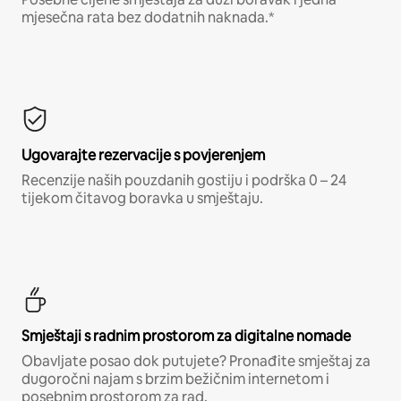
mjesečna rata bez dodatnih naknada.*
Ugovarajte rezervacije s povjerenjem
Recenzije naših pouzdanih gostiju i podrška 0 – 24
tijekom čitavog boravka u smještaju.
Smještaji s radnim prostorom za digitalne nomade
Obavljate posao dok putujete? Pronađite smještaj za
dugoročni najam s brzim bežičnim internetom i
posebnim prostorom za rad.