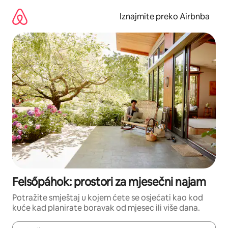
Prijeđi
na
Iznajmite preko Airbnba
sadržaj
Felsőpáhok: prostori za mjesečni najam
Potražite smještaj u kojem ćete se osjećati kao kod
kuće kad planirate boravak od mjesec ili više dana.