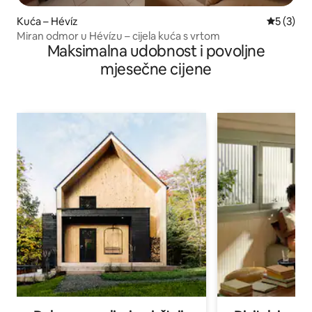
Kuća – Hévíz
Prosječna
5 (3)
Miran odmor u Hévízu – cijela kuća s vrtom
Maksimalna udobnost i povoljne
mjesečne cijene