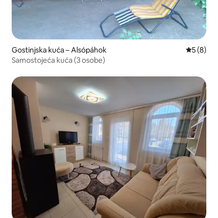
Gostinjska kuća – Alsópáhok
Prosječna
5 (8)
Samostojeća kuća (3 osobe)