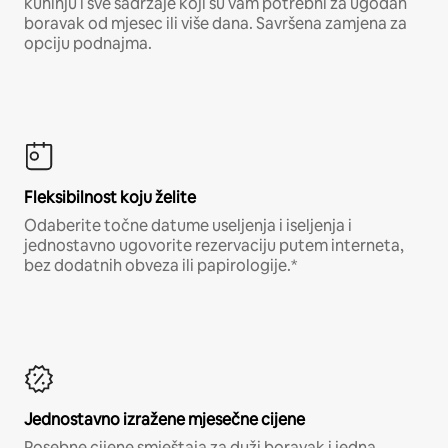
kuhinju i sve sadržaje koji su vam potrebni za ugodan
boravak od mjesec ili više dana. Savršena zamjena za
opciju podnajma.
Fleksibilnost koju želite
Odaberite točne datume useljenja i iseljenja i
jednostavno ugovorite rezervaciju putem interneta,
bez dodatnih obveza ili papirologije.*
Jednostavno izražene mjesečne cijene
Posebne cijene smještaja za duži boravak i jedna