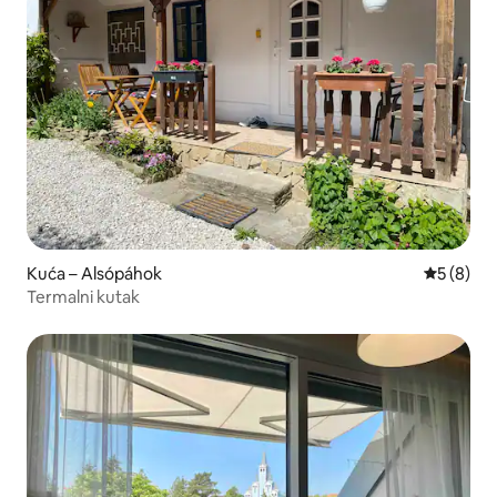
Kuća – Alsópáhok
Prosječna
5 (8)
Termalni kutak