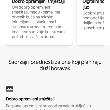
Dobro opremljeni smještaji
Digitalni noma
ljudi
Ovi dobro opremljeni
smještaji, među kojima ima
Udobni smještaj
drvenih kuća na mirnim
nomade i ljude 
lokacijama u planinama i
daljinu s bežič
stanova u urbanim sredinama,
i posebnim pro
imaju sve sadržaje koji su vam
potrebni u vašem domu.
Sadržaji i prednosti za one koji planiraju
duži boravak
Dobro opremljeni smještaji
Potpuno opremljeni prostori za najam uključuju