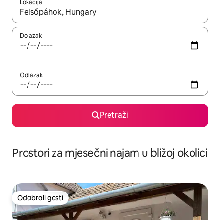
Lokacija
Kada budu dostupni rezultati, moći ćete ih pregledati koristeći
Dolazak
Odlazak
Pretraži
Prostori za mjesečni najam u bližoj okolici
Odabrali gosti
Odabrali gosti