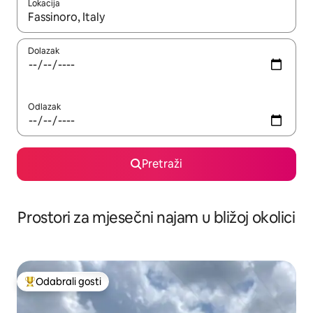
Lokacija
Kada budu dostupni rezultati, moći ćete ih pregledati koristeći
Dolazak
Odlazak
Pretraži
Prostori za mjesečni najam u bližoj okolici
Odabrali gosti
Među najviše rangiranima s oznakom „Odabrali gosti”