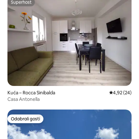
Superhost
Superhost
Kuća – Rocca Sinibalda
Prosječna ocje
4,92 (24)
Casa Antonella
Odabrali gosti
Odabrali gosti