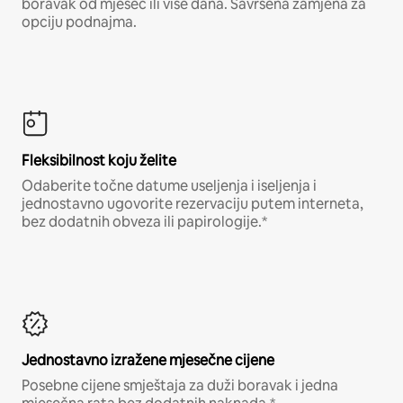
boravak od mjesec ili više dana. Savršena zamjena za
opciju podnajma.
Fleksibilnost koju želite
Odaberite točne datume useljenja i iseljenja i
jednostavno ugovorite rezervaciju putem interneta,
bez dodatnih obveza ili papirologije.*
Jednostavno izražene mjesečne cijene
Posebne cijene smještaja za duži boravak i jedna