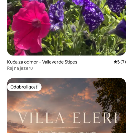
Kuća za odmor – Valleverde Stipes
Prosječna
5 (7)
Raj na jezeru
Odabrali gosti
Odabrali gosti