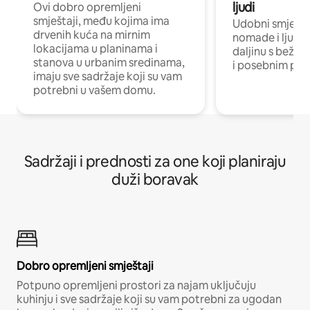
ljudi
Ovi dobro opremljeni
smještaji, među kojima ima
Udobni smještaj
drvenih kuća na mirnim
nomade i ljude 
lokacijama u planinama i
daljinu s bežič
stanova u urbanim sredinama,
i posebnim pro
imaju sve sadržaje koji su vam
potrebni u vašem domu.
Sadržaji i prednosti za one koji planiraju
duži boravak
Dobro opremljeni smještaji
Potpuno opremljeni prostori za najam uključuju
kuhinju i sve sadržaje koji su vam potrebni za ugodan