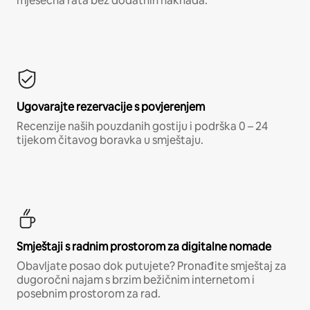
mjesečna rata bez dodatnih naknada.*
Ugovarajte rezervacije s povjerenjem
Recenzije naših pouzdanih gostiju i podrška 0 – 24
tijekom čitavog boravka u smještaju.
Smještaji s radnim prostorom za digitalne nomade
Obavljate posao dok putujete? Pronađite smještaj za
dugoročni najam s brzim bežičnim internetom i
posebnim prostorom za rad.