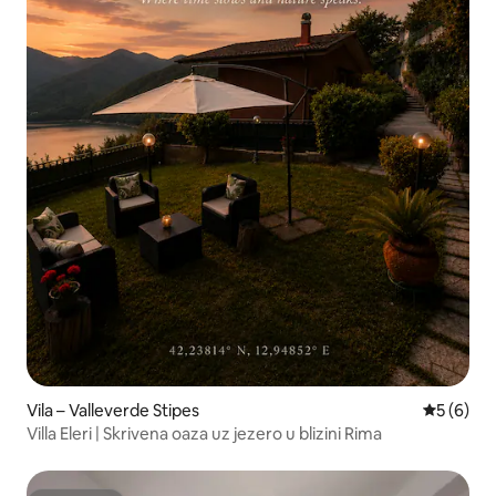
Vila – Valleverde Stipes
Prosječna
5 (6)
Villa Eleri | Skrivena oaza uz jezero u blizini Rima