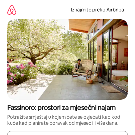
Prijeđi
na
Iznajmite preko Airbnba
sadržaj
Fassinoro: prostori za mjesečni najam
Potražite smještaj u kojem ćete se osjećati kao kod
kuće kad planirate boravak od mjesec ili više dana.