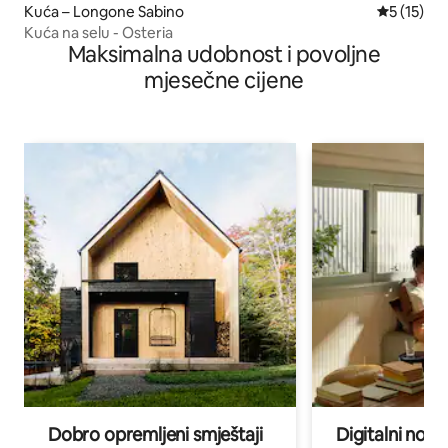
Kuća – Longone Sabino
Prosječna 
5 (15)
Kuća na selu - Osteria
Maksimalna udobnost i povoljne
mjesečne cijene
Dobro opremljeni smještaji
Digitalni noma